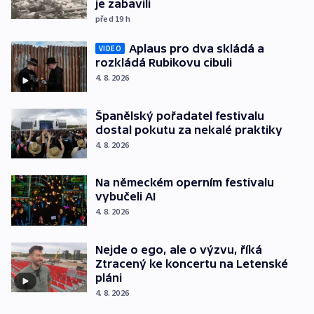
je zabavili
před 19
h
Aplaus pro dva skládá a
VIDEO
rozkládá Rubikovu cibuli
4. 8. 2026
Španělský pořadatel festivalu
dostal pokutu za nekalé praktiky
4. 8. 2026
Na německém operním festivalu
vybučeli AI
4. 8. 2026
Nejde o ego, ale o výzvu, říká
Ztracený ke koncertu na Letenské
pláni
4. 8. 2026