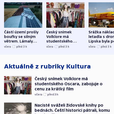
Částí území prošly
Český snímek
Srážka nákla
bouřky se silným
Volklore má
letadla s dr
větrem. Lámaly
studentského
Lipska byla p
stromy a poničily
Oscara, zabojuje o
německého mi
včera
před 3
h
včera
před 3
h
včera
před 3
h
střechu
cenu za krátký film
hybridní útok
Aktuálně z rubriky
Kultura
Český snímek Volklore má
studentského Oscara, zabojuje o
cenu za krátký film
včera
před 3
h
Nacisté sváželi židovské knihy po
bednách. Čeští historici pátrali, komu