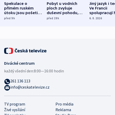
Spekulace o
Pobyt u vodních
Jiný jazyk i t
přímém ruském
ploch zvyšuje
Ve Francii
útoku jsou pošetilé,
duševní pohodu,
spolupracují h
míní estonský
ukázala
různých zemí
před 9
h
před 19
h
6. 8. 2026
bezpečnostní
mezinárodní studie
expert
Divácké centrum
každý všední den:
8:00—16:00 hodin
261 136 113
info@ceskatelevize.cz
TV program
Pro média
Živé vysílání
Reklama