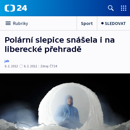
Sport
SLEDOVAT
Rubriky
Polární slepice snášela i na
liberecké přehradě
jab
6. 2. 2012
6. 2. 2012
|
Zdroj:
ČT24