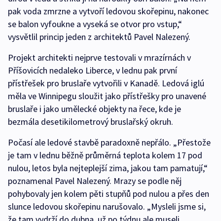
pak voda zmrzne a vytvoří ledovou skořepinu, nakonec
se balon vyfoukne a vyseká se otvor pro vstup,“
vysvětlil princip jeden z architektů Pavel Nalezený.
Projekt architekti nejprve testovali v mrazírnách v
Příšovicích nedaleko Liberce, v lednu pak první
přístřešek pro bruslaře vytvořili v Kanadě. Ledová iglú
měla ve Winnipegu sloužit jako přístřešky pro unavené
bruslaře i jako umělecké objekty na řece, kde je
bezmála desetikilometrový bruslařský okruh.
Počasí ale ledové stavbě paradoxně nepřálo. „Přestože
je tam v lednu běžně průměrná teplota kolem 17 pod
nulou, letos byla nejteplejší zima, jakou tam pamatují,“
poznamenal Pavel Nalezený. Mrazy se podle něj
pohybovaly jen kolem pěti stupňů pod nulou a přes den
slunce ledovou skořepinu narušovalo. „Mysleli jsme si,
že tam vydrží do dubna, už po týdnu ale museli