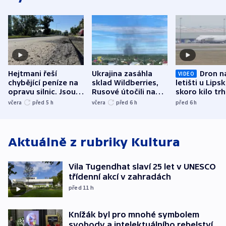
Hejtmani řeší
Ukrajina zasáhla
Dron n
VIDEO
chybějící peníze na
sklad Wildberries,
letišti u Lips
opravu silnic. Jsou
Rusové útočili na
skoro kilo trh
nenárokové, namítá
trh, hasiče či
indicie ukazuj
včera
před 5
h
včera
před 6
h
před 6
h
ministerstvo
stadion
Rusko
Aktuálně z rubriky
Kultura
Vila Tugendhat slaví 25 let v UNESCO
třídenní akcí v zahradách
před 11
h
Knížák byl pro mnohé symbolem
svobody a intelektuálního rebelství,