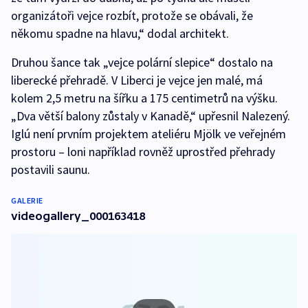
organizátoři vejce rozbít, protože se obávali, že
někomu spadne na hlavu,“ dodal architekt.
Druhou šance tak „vejce polární slepice“ dostalo na
liberecké přehradě. V Liberci je vejce jen malé, má
kolem 2,5 metru na šířku a 175 centimetrů na výšku.
„Dva větší balony zůstaly v Kanadě,“ upřesnil Nalezený.
Iglú není prvním projektem ateliéru Mjölk ve veřejném
prostoru – loni například rovněž uprostřed přehrady
postavili saunu.
GALERIE
videogallery_000163418