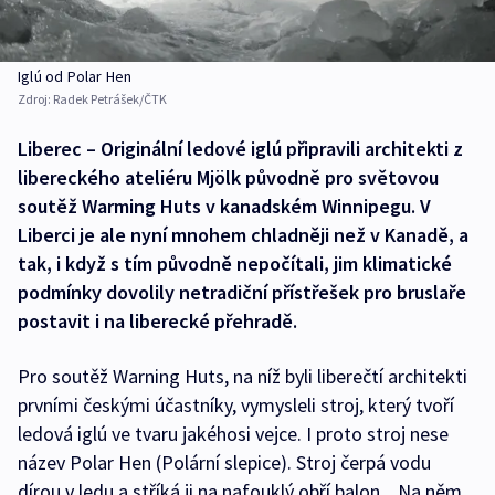
Iglú od Polar Hen
Zdroj:
Radek Petrášek/ČTK
Liberec – Originální ledové iglú připravili architekti z
libereckého ateliéru Mjölk původně pro světovou
soutěž Warming Huts v kanadském Winnipegu. V
Liberci je ale nyní mnohem chladněji než v Kanadě, a
tak, i když s tím původně nepočítali, jim klimatické
podmínky dovolily netradiční přístřešek pro bruslaře
postavit i na liberecké přehradě.
Pro soutěž Warning Huts, na níž byli liberečtí architekti
prvními českými účastníky, vymysleli stroj, který tvoří
ledová iglú ve tvaru jakéhosi vejce. I proto stroj nese
název Polar Hen (Polární slepice). Stroj čerpá vodu
dírou v ledu a stříká ji na nafouklý obří balon. „Na něm