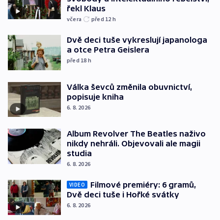
řekl Klaus
včera
před 12
h
Dvě deci tuše vykreslují japanologa
a otce Petra Geislera
před 18
h
Válka ševců změnila obuvnictví,
popisuje kniha
6. 8. 2026
Album Revolver The Beatles naživo
nikdy nehráli. Objevovali ale magii
studia
6. 8. 2026
Filmové premiéry: 6 gramů,
VIDEO
Dvě deci tuše i Hořké svátky
6. 8. 2026