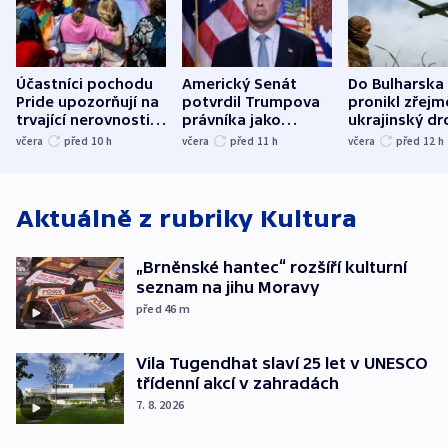
Účastníci pochodu
Americký Senát
Do Bulharska
Pride upozorňují na
potvrdil Trumpova
pronikl zřejm
trvající nerovnosti i
právníka jako
ukrajinský dr
společenskou
ministra
explodoval k
včera
před 10
h
včera
před 11
h
včera
před 12
h
atmosféru
spravedlnosti
od plynovod
Aktuálně z rubriky
Kultura
„Brněnské hantec“ rozšíří kulturní
seznam na jihu Moravy
před 46
m
Vila Tugendhat slaví 25 let v UNESCO
třídenní akcí v zahradách
7. 8. 2026