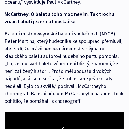
oceánu,“ vysvětluje Paul McCartney.
McCartney: O baletu toho moc nevím. Tak trochu
znám Labutí jezero a Louskáčka
Baletní mistr newyorské baletní společnosti (NYCB)
Peter Martins, který hudebníka ke spolupráci přemluvil,
ale tvrdí, že právě neobeznámenost s dějinami
klasického baletu autorovi hudebního partu pomohla.
„To, že mu svět baletu vůbec není blízký, znamená, že
není zatížený historií. Proto měl spoustu divokých
nápadů, a já jsem si říkal, že tohle jsme ještě nikdy
nedělali. Bylo to skvělé,“ pochválil McCartneyho
choreograf. Baletní pódium McCartneyho nakonec tolik
pohltilo, že pomáhal i s choreografií.