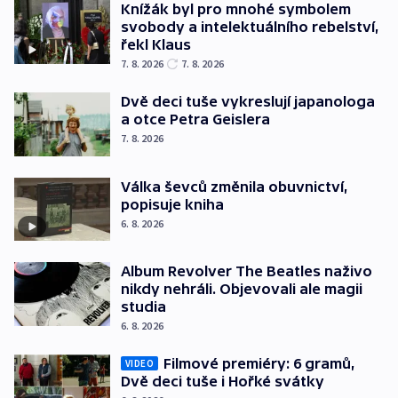
Knížák byl pro mnohé symbolem
svobody a intelektuálního rebelství,
řekl Klaus
7. 8. 2026
7. 8. 2026
Dvě deci tuše vykreslují japanologa
a otce Petra Geislera
7. 8. 2026
Válka ševců změnila obuvnictví,
popisuje kniha
6. 8. 2026
Album Revolver The Beatles naživo
nikdy nehráli. Objevovali ale magii
studia
6. 8. 2026
Filmové premiéry: 6 gramů,
VIDEO
Dvě deci tuše i Hořké svátky