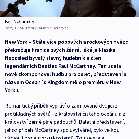
Paul McCartney
Zdroj:
ČT24/Stránky Paula McCartneyho
New York – Stále více popových a rockových hvězd
překračuje hranice svých žánrů, láká je klasika.
Naposled bývalý slavný hudebník a člen
legendárních Beatles Paul McCartney. Ten zcela
nově zkomponoval hudbu pro balet, představení s
názvem Ocean´s Kingdom mělo premiéru v New
Yorku.
Romantický příběh vypráví o zamilované dvojici z
protikladných světů - z království čistého oceánu a z
království země plné padouchů. Baletní představení,
jehož příběh McCartney spoluvytvářel, bylo velkou
výzvou i pro autorku kostýmů. Tou se stala