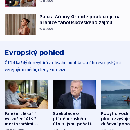
6. 8. 2026
Pauza Ariany Grande poukazuje na
hranice fanouškovského zájmu
6. 8. 2026
Evropský pohled
ČT24 každý den vybírá z obsahu publikovaného evropskými
veřejnými médii, členy Eurovize.
Falešní „lékaři“
Spekulace o
Pobyt u vodn
vytvoření AI šíří
přímém ruském
ploch zvyšuje
mezi staršími
útoku jsou pošetilé,
duševní poho
Poláky nebezpečné
míní estonský
ukázala
včera v 07:00
7. 8. 2026
7. 8. 2026