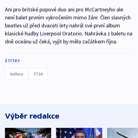
Ani pro britské popové duo ani pro McCartneyho ale
není balet prvním vykročením mimo žánr. Člen slavných
beatles už před dvaceti lety nahrál své první album
klasické hudby Liverpool Oratorio. Nahrávka z baletu na
dně oceánu už čeká, vyjít by měla začátkem října.
ŠTÍTKY
Kultura
ČT24
Výběr redakce