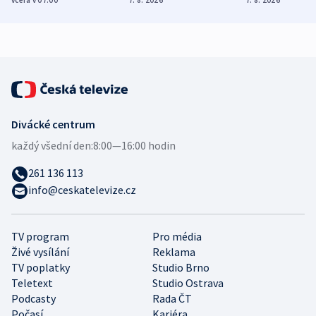
zdravotní rady
bezpečnostní
mezinárodní 
expert
Divácké centrum
každý všední den:
8:00—16:00 hodin
261 136 113
info@ceskatelevize.cz
TV program
Pro média
Živé vysílání
Reklama
TV poplatky
Studio Brno
Teletext
Studio Ostrava
Podcasty
Rada ČT
Počasí
Kariéra