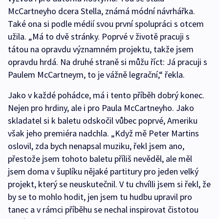
McCartneyho dcera Stella, známá módní návrhářka.
Také ona si podle médií svou první spolupráci s otcem
užila. „Má to dvě stránky. Poprvé v životě pracuji s
tátou na opravdu významném projektu, takže jsem
opravdu hrdá. Na druhé straně si můžu říct: Já pracuji s
Paulem McCartneym, to je vážně legrační,“ řekla.
Jako v každé pohádce, má i tento příběh dobrý konec.
Nejen pro hrdiny, ale i pro Paula McCartneyho. Jako
skladatel si k baletu odskočil vůbec poprvé, Ameriku
však jeho premiéra nadchla. „Když mě Peter Martins
oslovil, zda bych nenapsal muziku, řekl jsem ano,
přestože jsem tohoto baletu příliš nevěděl, ale měl
jsem doma v šuplíku nějaké partitury pro jeden velký
projekt, který se neuskutečnil. V tu chvílli jsem si řekl, že
by se to mohlo hodit, jen jsem tu hudbu upravil pro
tanec a v rámci příběhu se nechal inspirovat čistotou