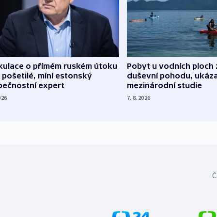
kulace o přímém ruském útoku
Pobyt u vodních ploch 
 pošetilé, míní estonský
duševní pohodu, ukáza
pečnostní expert
mezinárodní studie
026
7. 8. 2026
Č