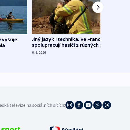
Jiný jazyk i technika. Ve Francii
zvyšuje
„Musí
spolupracují hasiči z různých zemí
la
polit
demo
6. 8. 2026
5. 8. 20
eská televize na sociálních sítích: