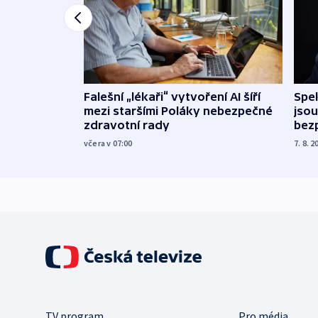
Falešní „lékaři“ vytvoření AI šíří
Spe
mezi staršími Poláky nebezpečné
jsou
zdravotní rady
bez
včera v 07:00
7. 8. 2
TV program
Pro média