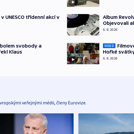
t v UNESCO třídenní akcí v
Album Revolv
Objevovali al
6. 8. 2026
mbolem svobody a
Filmov
VIDEO
řekl Klaus
Hořké svátk
6. 8. 2026
vropskými veřejnými médii, členy Eurovize.