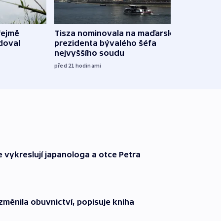
řejmě
Tisza nominovala na maďarského
Ruský
doval
prezidenta bývalého šéfa
čtyři 
nejvyššího soudu
včera
před 21
hodinami
e vykreslují japanologa a otce Petra
změnila obuvnictví, popisuje kniha