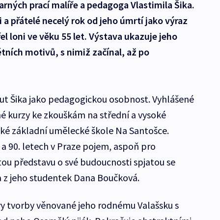
arných prací malíře a pedagoga Vlastimila Šika.
 a přátelé necelý rok od jeho úmrtí jako výraz
l loni ve věku 55 let. Výstava ukazuje jeho
étních motivů, s nimiž začínal, až po
t Šika jako pedagogickou osobnost. Vyhlášené
né kurzy ke zkouškám na střední a vysoké
ké základní umělecké škole Na Santošce.
. a 90. letech v Praze pojem, aspoň pro
tou představu o své budoucnosti spjatou se
a z jeho studentek Dana Boučková.
vy tvorby věnované jeho rodnému Valašsku s