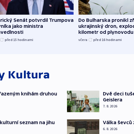
rický Senát potvrdil Trumpova
Do Bulharska pronikl z
níka jako ministra
ukrajinský dron, explo
avedlnosti
kilometr od plynovodu
před 15
hodinami
včera
před 16
hodinami
ky
Kultura
yřazeným knihám druhou
Dvě deci tuš
Geislera
7. 8. 2026
kulturní seznam na jihu
Válka ševců 
6. 8. 2026