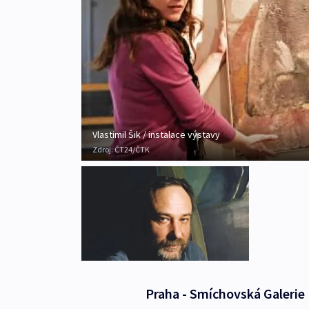
Vlastimil Šik / instalace výstavy
Zdroj:
ČT24/ČTK
Praha - Smíchovská Galerie