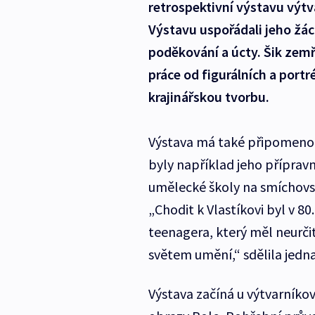
retrospektivní výstavu výtv
Výstavu uspořádali jeho žáci
poděkování a úcty. Šik zemře
práce od figurálních a portr
krajinářskou tvorbu.
Výstava má také připomenou
byly například jeho příprav
umělecké školy na smíchovs
„Chodit k Vlastíkovi byl v 80
teenagera, který měl neurči
světem umění,“ sdělila jedn
Výstava začíná u výtvarníko