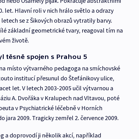
od nebo Osamělý piják. Pokračuje abstraktními
. let. Hlavní roli v nich hrálo světlo a odrazy
letech se z Šikových obrazů vytratily barvy.
lé základní geometrické tvary, reagoval tím na
svém životě.
byl těsně spojen s Prahou 5
 na místo výtvarného pedagoga na smíchovské
outo institucí přesunul do Štefánikovy ulice,
acet let. V letech 2003-2005 učil výtvarnou a
ziu A. Dvořáka v Kralupech nad Vltavou, poté
peuta v Psychiatrické léčebně v Horních
do jara 2009. Tragicky zemřel 2. července 2009.
 a doprovodí ji několik akcí, například