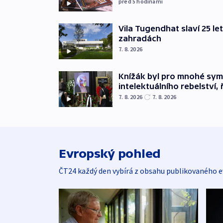
před 5
hodinami
Vila Tugendhat slaví 25 le
zahradách
7. 8. 2026
Knížák byl pro mnohé sy
intelektuálního rebelství, 
7. 8. 2026
7. 8. 2026
Evropský pohled
ČT24 každý den vybírá z obsahu publikovaného e