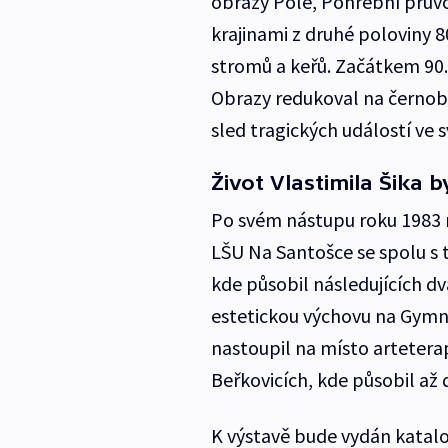
obrazy Pole, Pohřební prův
krajinami z druhé poloviny 80
stromů a keřů. Začátkem 90. 
Obrazy redukoval na černobí
sled tragických událostí ve 
Život Vlastimila Šika 
Po svém nástupu roku 1983
LŠU Na Santošce se spolu s t
kde působil následujících dv
estetickou výchovu na Gymná
nastoupil na místo artetera
Beřkovicích, kde působil až 
K výstavě bude vydán katalog