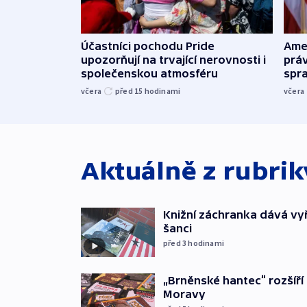
Účastníci pochodu Pride
Ame
upozorňují na trvající nerovnosti i
práv
společenskou atmosféru
spr
včera
před 15
hodinami
včera
Aktuálně z rubri
Knižní záchranka dává v
šanci
před 3
hodinami
„Brněnské hantec“ rozšíří 
Moravy