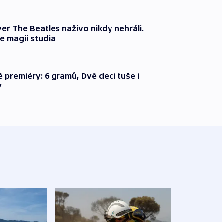
er The Beatles naživo nikdy nehráli.
e magii studia
é premiéry: 6 gramů, Dvě deci tuše i
y