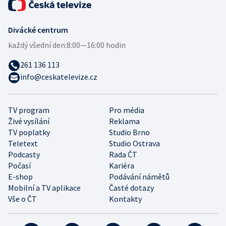
Divácké centrum
každý všední den:
8:00—16:00 hodin
261 136 113
info@ceskatelevize.cz
TV program
Pro média
Živé vysílání
Reklama
TV poplatky
Studio Brno
Teletext
Studio Ostrava
Podcasty
Rada ČT
Počasí
Kariéra
E-shop
Podávání námětů
Mobilní a TV aplikace
Časté dotazy
Vše o ČT
Kontakty