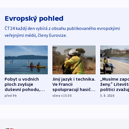
Evropský pohled
ČT24 každý den vybírá z obsahu publikovaného evropskými
veřejnými médii, členy Eurovize.
Pobyt u vodních
Jiný jazyk i technika.
„Musíme zapo
ploch zvyšuje
Ve Francii
ženy.“ Litevšt
duševní pohodu,
spolupracují hasiči z
politici zvažuj
ukázala
různých zemí
dohodu o
před 9
h
včera v 15:30
5. 8. 2026
mezinárodní studie
demografii