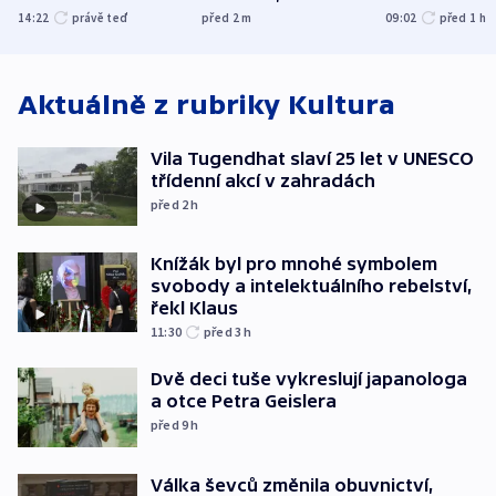
zranění při něm
útočili v Cha
14:22
právě teď
před 2
m
09:02
před 1
h
utrpěli tři lidé
oblasti
Aktuálně z rubriky
Kultura
Vila Tugendhat slaví 25 let v UNESCO
třídenní akcí v zahradách
před 2
h
Knížák byl pro mnohé symbolem
svobody a intelektuálního rebelství,
řekl Klaus
11:30
před 3
h
Dvě deci tuše vykreslují japanologa
a otce Petra Geislera
před 9
h
Válka ševců změnila obuvnictví,