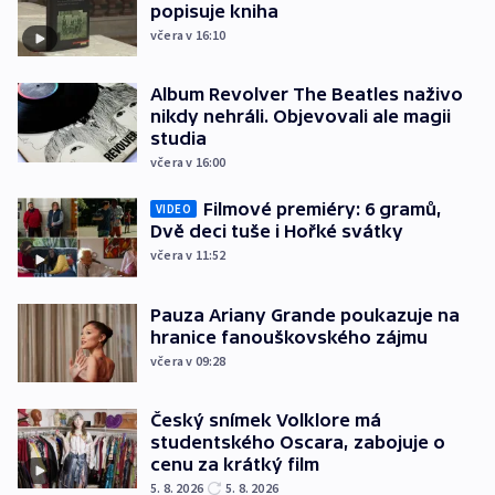
popisuje kniha
včera v 16:10
Album Revolver The Beatles naživo
nikdy nehráli. Objevovali ale magii
studia
včera v 16:00
Filmové premiéry: 6 gramů,
VIDEO
Dvě deci tuše i Hořké svátky
včera v 11:52
Pauza Ariany Grande poukazuje na
hranice fanouškovského zájmu
včera v 09:28
Český snímek Volklore má
studentského Oscara, zabojuje o
cenu za krátký film
5. 8. 2026
5. 8. 2026