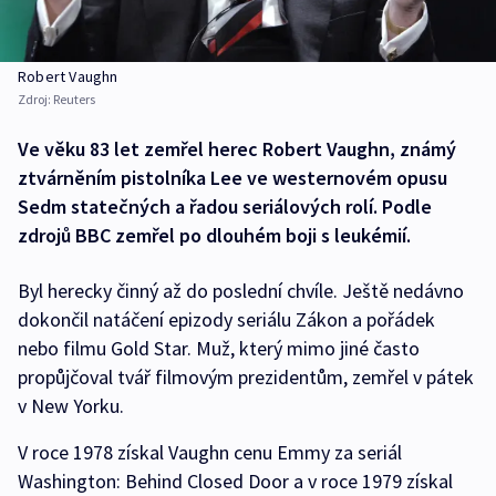
Robert Vaughn
Zdroj:
Reuters
Ve věku 83 let zemřel herec Robert Vaughn, známý
ztvárněním pistolníka Lee ve westernovém opusu
Sedm statečných a řadou seriálových rolí. Podle
zdrojů BBC zemřel po dlouhém boji s leukémií.
Byl herecky činný až do poslední chvíle. Ještě nedávno
dokončil natáčení epizody seriálu Zákon a pořádek
nebo filmu Gold Star. Muž, který mimo jiné často
propůjčoval tvář filmovým prezidentům, zemřel v pátek
v New Yorku.
V roce 1978 získal Vaughn cenu Emmy za seriál
Washington: Behind Closed Door a v roce 1979 získal