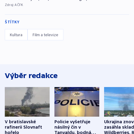
Zdroj:
AČFK
ŠTÍTKY
Kultura
Film a televize
Výběr redakce
V bratislavské
Policie vyšetřuje
Ukrajina zno
rafinerii Slovnaft
násilný čin v
zasáhla skla
hořelo
Tanvaldu, bodná
Wildberries. 