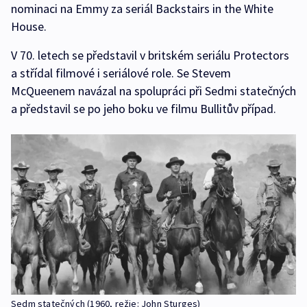
nominaci na Emmy za seriál Backstairs in the White
House.
V 70. letech se představil v britském seriálu Protectors
a střídal filmové i seriálové role. Se Stevem
McQueenem navázal na spolupráci při Sedmi statečných
a představil se po jeho boku ve filmu Bullitův případ.
Sedm statečných (1960, režie: John Sturges)