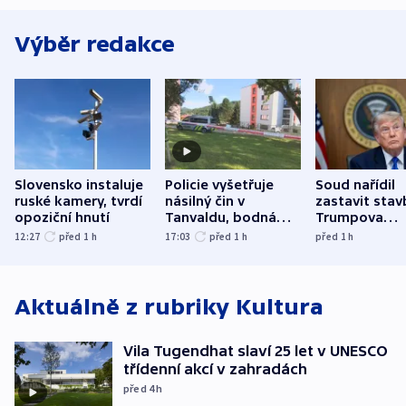
Výběr redakce
Slovensko instaluje
Policie vyšetřuje
Soud nařídil
ruské kamery, tvrdí
násilný čin v
zastavit stav
opoziční hnutí
Tanvaldu, bodná
Trumpova
zranění při něm
tanečního sá
12:27
před 1
h
17:03
před 1
h
před 1
h
utrpěli tři lidé
Aktuálně z rubriky
Kultura
Vila Tugendhat slaví 25 let v UNESCO
třídenní akcí v zahradách
před 4
h