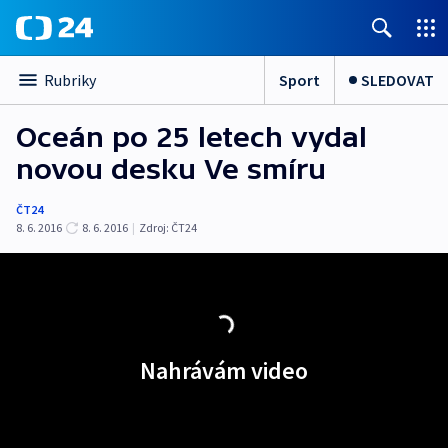
Sport
SLEDOVAT
Rubriky
Oceán po 25 letech vydal
novou desku Ve smíru
ČT24
8. 6. 2016
8. 6. 2016
|
Zdroj:
ČT24
Nahrávám video