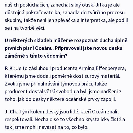
našich posluchačích, zanechal silný otisk. Jitka je ale
důstojná pokračovatelka, zapadla do tvůrčího procesu
skupiny, takže není jen zpěvačka a interpretka, ale podílí
se i na tvorbě věcí.
U některých skladeb můžeme rozpoznat ducha úplně
prvních písní Oceánu. Připravovali jste novou desku
záměrně s tímto vědomím?
P. K.
: Je to zásluhou i producenta Armina Effenbergera,
kterému jsme dodali poměrně dost surový materiál.
Zvolili jsme při nahrávání týmovou práci, takže
producent dostal větší svobodu a byli jsme nadšeni z
toho, jak do desky některé oceánské prvky zapojil.
J. Ch.
: Tým kolem desky jsou lidé, kteří Oceán znali,
respektovali. Nechalo se to všechno krystalicky čisté a
tak jsme mohli navázat na to, co bylo.