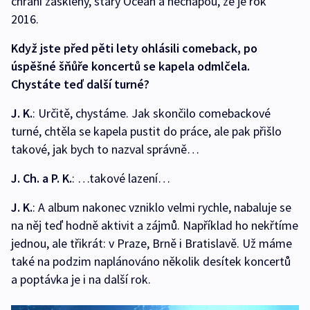
chrání zasklený, starý Oceán a nechápou, že je rok
2016.
Když jste před pěti lety ohlásili comeback, po
úspěšné šňůře koncertů se kapela odmlčela.
Chystáte teď další turné?
J. K.
: Určitě, chystáme. Jak skončilo comebackové
turné, chtěla se kapela pustit do práce, ale pak přišlo
takové, jak bych to nazval správně…
J. Ch. a P. K.
: …takové lazení…
J. K.
: A album nakonec vzniklo velmi rychle, nabaluje se
na něj teď hodně aktivit a zájmů. Například ho nekřtíme
jednou, ale třikrát: v Praze, Brně i Bratislavě. Už máme
také na podzim naplánováno několik desítek koncertů
a poptávka je i na další rok.