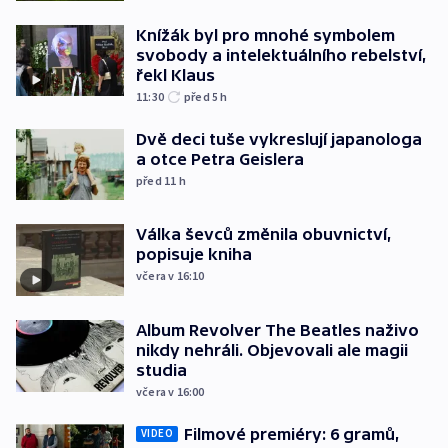
Knížák byl pro mnohé symbolem
svobody a intelektuálního rebelství,
řekl Klaus
11:30
před 5
h
Dvě deci tuše vykreslují japanologa
a otce Petra Geislera
před 11
h
Válka ševců změnila obuvnictví,
popisuje kniha
včera v 16:10
Album Revolver The Beatles naživo
nikdy nehráli. Objevovali ale magii
studia
včera v 16:00
Filmové premiéry: 6 gramů,
VIDEO