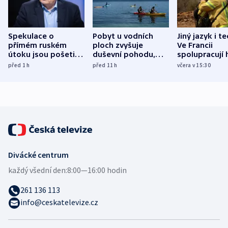
Spekulace o
Pobyt u vodních
Jiný jazyk i t
přímém ruském
ploch zvyšuje
Ve Francii
útoku jsou pošetilé,
duševní pohodu,
spolupracují h
míní estonský
ukázala
různých zemí
před 1
h
před 11
h
včera v 15:30
bezpečnostní
mezinárodní studie
expert
Divácké centrum
každý všední den:
8:00—16:00 hodin
261 136 113
info@ceskatelevize.cz