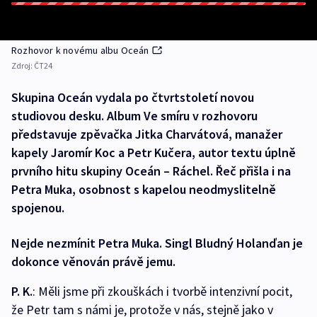
Rozhovor k novému albu Oceán
Zdroj:
ČT24
Skupina Oceán vydala po čtvrtstoletí novou
studiovou desku. Album Ve smíru v rozhovoru
představuje zpěvačka Jitka Charvátová, manažer
kapely Jaromír Koc a Petr Kučera, autor textu úplně
prvního hitu skupiny Oceán – Ráchel. Řeč přišla i na
Petra Muka, osobnost s kapelou neodmyslitelně
spojenou.
Nejde nezmínit Petra Muka. Singl Bludný Holanďan je
dokonce věnován právě jemu.
P. K.
: Měli jsme při zkouškách i tvorbě intenzivní pocit,
že Petr tam s námi je, protože v nás, stejně jako v