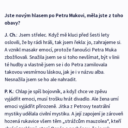
Jste novým hlasem po Petru Mukovi, měla jste z toho
obavy?
J. Ch.
: Jsem střelec. Když mě kluci před šesti lety
oslovili, že by rádi hráli, tak jsem řekla: jo, zahrajeme si.
A vznikl masakr emocí, protože fanoušci Petra Muka
zbožňovali. Snažila jsem se si toho nevšímat, být v linii
té hudby a vlastně jsem se i do Petra zamilovala
takovou vesmírnou láskou, jak je i v názvu alba.
Nesnažila jsem se ho ale nahradit.
P. K.
: Chlap je spíš bojovník, a když chce ve zpěvu
vyjádřit emoci, musí trošku hrát divadlo. Ale žena umí
emoci vyjádřit přirozeně. Jitka z Petrovy teatrální
mystiky udělala civilní mystiku. A její zapojení je zároveň
hozená rukavice všem těm „strážcům mauzolea“, kteří