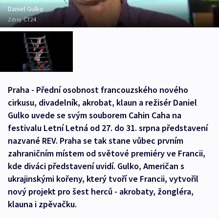
Daniel Gulko
Zdroj:
ČT24
Praha - Přední osobnost francouzského nového
cirkusu, divadelník, akrobat, klaun a režisér Daniel
Gulko uvede se svým souborem Cahin Caha na
festivalu Letní Letná od 27. do 31. srpna představení
nazvané REV. Praha se tak stane vůbec prvním
zahraničním místem od světové premiéry ve Francii,
kde diváci představení uvidí. Gulko, Američan s
ukrajinskými kořeny, který tvoří ve Francii, vytvořil
nový projekt pro šest herců - akrobaty, žongléra,
klauna i zpěvačku.