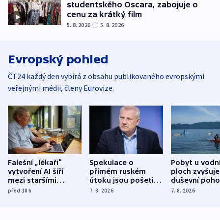
studentského Oscara, zabojuje o
cenu za krátký film
5. 8. 2026
5. 8. 2026
Evropský pohled
ČT24 každý den vybírá z obsahu publikovaného evropskými
veřejnými médii, členy Eurovize.
Falešní „lékaři“
Spekulace o
Pobyt u vodn
vytvoření AI šíří
přímém ruském
ploch zvyšuje
mezi staršími
útoku jsou pošetilé,
duševní poho
Poláky nebezpečné
míní estonský
ukázala
před 18
h
7. 8. 2026
7. 8. 2026
zdravotní rady
bezpečnostní
mezinárodní 
expert