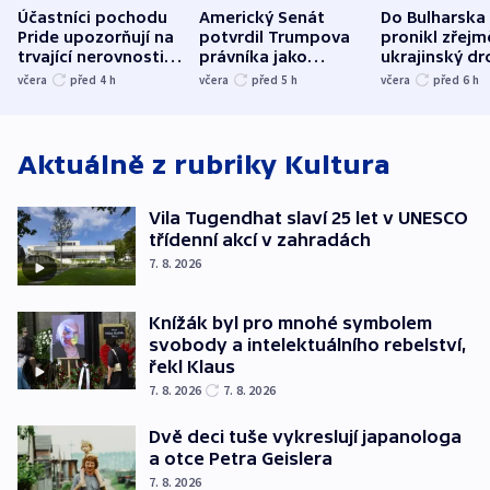
Účastníci pochodu
Americký Senát
Do Bulharska
Pride upozorňují na
potvrdil Trumpova
pronikl zřejm
trvající nerovnosti i
právníka jako
ukrajinský dr
společenskou
ministra
explodoval k
včera
před 4
h
včera
před 5
h
včera
před 6
h
atmosféru
spravedlnosti
od plynovod
Aktuálně z rubriky
Kultura
Vila Tugendhat slaví 25 let v UNESCO
třídenní akcí v zahradách
7. 8. 2026
Knížák byl pro mnohé symbolem
svobody a intelektuálního rebelství,
řekl Klaus
7. 8. 2026
7. 8. 2026
Dvě deci tuše vykreslují japanologa
a otce Petra Geislera
7. 8. 2026