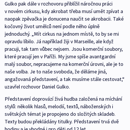
Gulko pak dále v rozhovoru přiblížil náročnou práci
v novém cirkusu, kdy akrobat třeba musí umět zpívat a
naopak zpěvačka je donucena naučit se akrobacii. Také
kočovný život umělců není podle něho úplně
jednoduchý. „Mít cirkus na jednom místě, to by se mi
opravdu líbilo. Já například žiji v Marseille, ale když
pracuji, tak tam vůbec nejsem. Jsou komerční soubory,
které pracují jen v Paříži. My jsme spíše avantgardní
malý soubor, nepracujeme na komerční úrovni, ale je to
naše volba. Je to naše svoboda, že děláme jiná,
angažovaná představení, a tak musíme stále cestovat,“
uzavřel rozhovor Daniel Gulko.
Představení doprovází živá hudba založená na míchání
stylů: několik hlasů, melodií, textů, náboženských i
světských témat je propojeno do složitých skladeb.
Texty budou překládány titulky. Představení trvá dvě
hodiny a je vhodné i pro děti od 12 let.