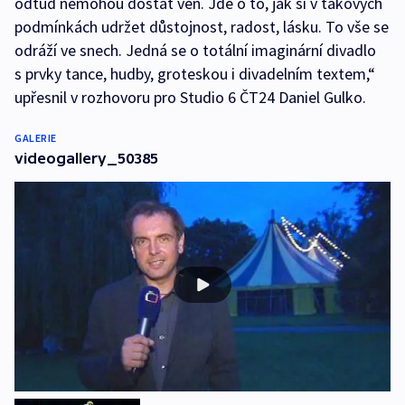
odtud nemohou dostat ven. Jde o to, jak si v takových
podmínkách udržet důstojnost, radost, lásku. To vše se
odráží ve snech. Jedná se o totální imaginární divadlo
s prvky tance, hudby, groteskou i divadelním textem,“
upřesnil v rozhovoru pro Studio 6 ČT24 Daniel Gulko.
GALERIE
videogallery_50385