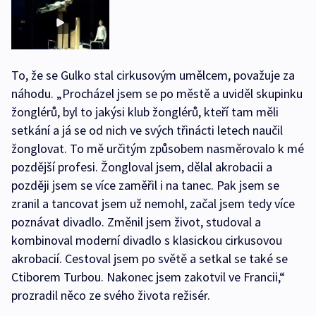
To, že se Gulko stal cirkusovým umělcem, považuje za
náhodu. „Procházel jsem se po městě a uviděl skupinku
žonglérů, byl to jakýsi klub žonglérů, kteří tam měli
setkání a já se od nich ve svých třinácti letech naučil
žonglovat. To mě určitým způsobem nasměrovalo k mé
pozdější profesi. Žongloval jsem, dělal akrobacii a
později jsem se více zaměřil i na tanec. Pak jsem se
zranil a tancovat jsem už nemohl, začal jsem tedy více
poznávat divadlo. Změnil jsem život, studoval a
kombinoval moderní divadlo s klasickou cirkusovou
akrobacií. Cestoval jsem po světě a setkal se také se
Ctiborem Turbou. Nakonec jsem zakotvil ve Francii,“
prozradil něco ze svého života režisér.