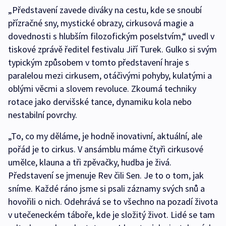
„Představení zavede diváky na cestu, kde se snoubí
přízračné sny, mystické obrazy, cirkusová magie a
dovednosti s hlubším filozofickým poselstvím,“ uvedl v
tiskové zprávě ředitel festivalu Jiří Turek. Gulko si svým
typickým způsobem v tomto představení hraje s
paralelou mezi cirkusem, otáčivými pohyby, kulatými a
oblými věcmi a slovem revoluce. Zkoumá techniky
rotace jako dervišské tance, dynamiku kola nebo
nestabilní povrchy.
„To, co my děláme, je hodně inovativní, aktuální, ale
pořád je to cirkus. V ansámblu máme čtyři cirkusové
umělce, klauna a tři zpěvačky, hudba je živá.
Představení se jmenuje Rev čili Sen. Je to o tom, jak
sníme. Každé ráno jsme si psali záznamy svých snů a
hovořili o nich. Odehrává se to všechno na pozadí života
v utečeneckém táboře, kde je složitý život. Lidé se tam