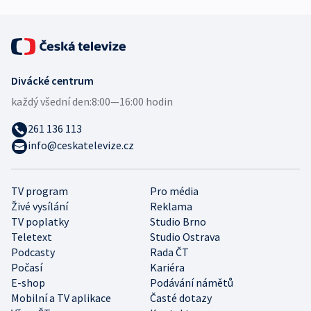
Divácké centrum
každý všední den:
8:00—16:00 hodin
261 136 113
info@ceskatelevize.cz
TV program
Pro média
Živé vysílání
Reklama
TV poplatky
Studio Brno
Teletext
Studio Ostrava
Podcasty
Rada ČT
Počasí
Kariéra
E-shop
Podávání námětů
Mobilní a TV aplikace
Časté dotazy