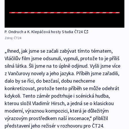
P. Ondruch a K. Klepáčová hosty Studia ČT24
Zdroj:
ČT24
„Ihned, jak jsme se začali zabývat tímto tématem,
Vláčilův film jsme odsunuli, vypnuli, protože to je příliš
silná látka. Šli jsme na to úplně odjinud. Vyšli jsme více
z Vančurovy novely a jeho jazyka. Příběh jsme zařadili,
dalo by se říci, do bezčasí, dobu nechceme
konkretizovat, protože tento příběh se může odehrát
kdykoli. Tento záměr podtrhuje i scénická hudba,
kterou složil Vladimír Hirsch, a jedná se o klasickou
moderní, výraznou kompozici, která je důležitým
výrazovým prostředkem naší inscenace,“ přiblížil
představení jeho režisér v rozhovoru pro ČT24.