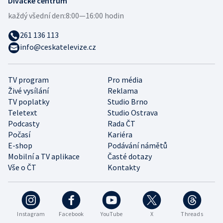
Divácké centrum
každý všední den:
8:00—16:00 hodin
261 136 113
info@ceskatelevize.cz
TV program
Pro média
Živé vysílání
Reklama
TV poplatky
Studio Brno
Teletext
Studio Ostrava
Podcasty
Rada ČT
Počasí
Kariéra
E-shop
Podávání námětů
Mobilní a TV aplikace
Časté dotazy
Vše o ČT
Kontakty
Instagram
Facebook
YouTube
X
Threads