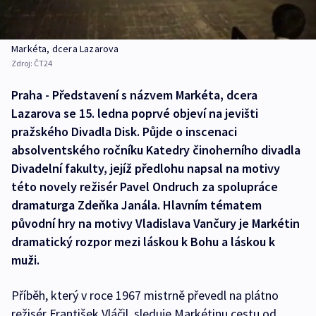
Markéta, dcera Lazarova
Zdroj:
ČT24
Praha - Představení s názvem Markéta, dcera
Lazarova se 15. ledna poprvé objeví na jevišti
pražského Divadla Disk. Půjde o inscenaci
absolventského ročníku Katedry činoherního divadla
Divadelní fakulty, jejíž předlohu napsal na motivy
této novely režisér Pavel Ondruch za spolupráce
dramaturga Zdeňka Janála. Hlavním tématem
původní hry na motivy Vladislava Vančury je Markétin
dramatický rozpor mezi láskou k Bohu a láskou k
muži.
Příběh, který v roce 1967 mistrně převedl na plátno
režisér František Vláčil, sleduje Markétinu cestu od