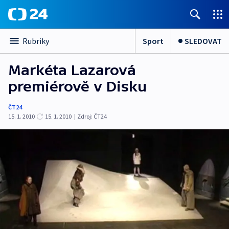
Sport
SLEDOVAT
Rubriky
Markéta Lazarová
premiérově v Disku
ČT24
15. 1. 2010
15. 1. 2010
|
Zdroj:
ČT24