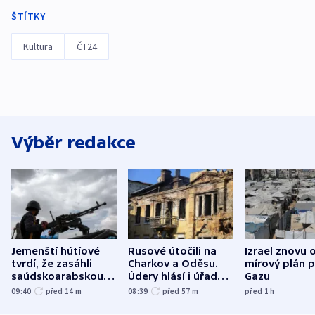
ŠTÍTKY
Kultura
ČT24
Výběr redakce
Jemenští hútíové
Rusové útočili na
Izrael znovu 
tvrdí, že zasáhli
Charkov a Oděsu.
mírový plán 
saúdskoarabskou
Údery hlásí i úřady v
Gazu
rafinerii
Bělgorodu
09:40
před 14
m
08:39
před 57
m
před 1
h