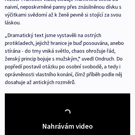
naivní, neposkvrněné panny přes znásilněnou dívku s
výčitkami svědomí až k ženě pevně si stojící za svou
láskou.
„Dramatický text jsme vystavěli na ostrých
protikladech, jejichž hranice je buď posouvána, anebo
stírána - do tmy vniká světlo, chaos ohrožuje řád,
ženský princip bojuje s mužským,“ uvedl Ondruch. Do
popředí postavil otázku po osobní svobodě, a tedy i
oprávněnosti vlastního konání, čímž příběh podle něj
dosahuje až antických rozměrů.
Nahrávám video