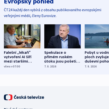
Evropský pohled
ČT24 každý den vybírá z obsahu publikovaného evropskými
veřejnými médii, členy Eurovize.
Falešní „lékaři“
Spekulace o
Pobyt u vodn
vytvoření AI šíří
přímém ruském
ploch zvyšuje
mezi staršími
útoku jsou pošetilé,
duševní poho
Poláky nebezpečné
míní estonský
ukázala
včera v 07:00
7. 8. 2026
7. 8. 2026
zdravotní rady
bezpečnostní
mezinárodní 
expert