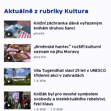
Aktuálně z rubriky
Kultura
Knižní záchranka dává vyřazeným
knihám druhou šanci
před 8
h
„Brněnské hantec“ rozšíří kulturní
seznam na jihu Moravy
před 10
h
Vila Tugendhat slaví 25 let v UNESCO
třídenní akcí v zahradách
7. 8. 2026
Knížák byl pro mnohé symbolem
svobody a intelektuálního rebelství,
řekl Klaus
7. 8. 2026
7. 8. 2026