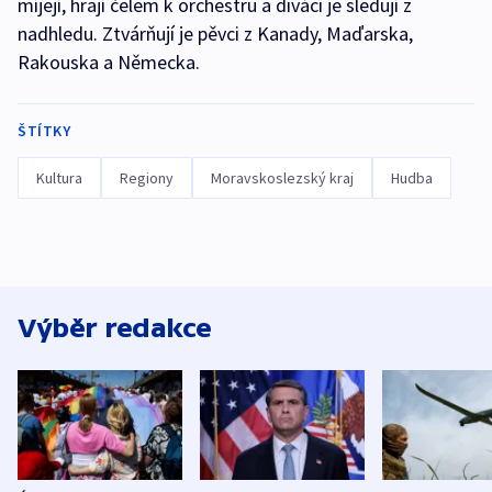
míjejí, hrají čelem k orchestru a diváci je sledují z
nadhledu. Ztvárňují je pěvci z Kanady, Maďarska,
Rakouska a Německa.
ŠTÍTKY
Kultura
Regiony
Moravskoslezský kraj
Hudba
Výběr redakce