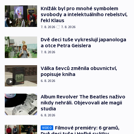
Knížák byl pro mnohé symbolem
svobody a intelektuálního rebelství,
řekl Klaus
7. 8. 2026
7. 8. 2026
Dvě deci tuše vykreslují japanologa
a otce Petra Geislera
7. 8. 2026
Válka ševců změnila obuvnictví,
popisuje kniha
6. 8. 2026
Album Revolver The Beatles naživo
nikdy nehráli. Objevovali ale magii
studia
6. 8. 2026
Filmové premiéry: 6 gramů,
VIDEO
Dvě deci tuše i Hořké svátky