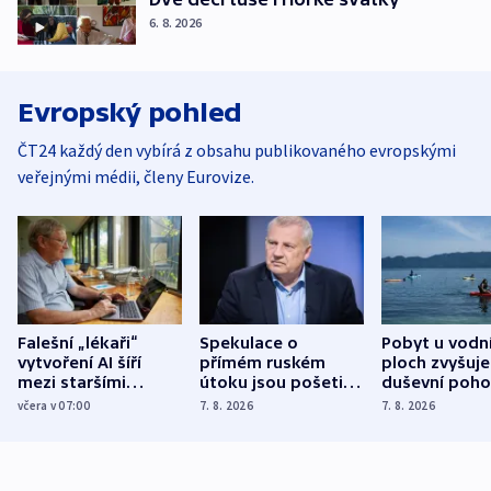
6. 8. 2026
Evropský pohled
ČT24 každý den vybírá z obsahu publikovaného evropskými
veřejnými médii, členy Eurovize.
Falešní „lékaři“
Spekulace o
Pobyt u vodn
vytvoření AI šíří
přímém ruském
ploch zvyšuje
mezi staršími
útoku jsou pošetilé,
duševní poho
Poláky nebezpečné
míní estonský
ukázala
včera v 07:00
7. 8. 2026
7. 8. 2026
zdravotní rady
bezpečnostní
mezinárodní 
expert