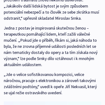
„Jakákoliv další lidská bytost je svým způsobem
potenciální nebezpečí a to člověk ze sebe zkrátka musí
odstranit,“ upřesnil skladatel Miroslav Srnka.
Jedna z postav je inspirovaná skutečnou ženou –
terapeutkou pomáhající lidem, kteří zažili válečné
mučení. „Pokud jde o příběh, říkám si, jaká náhoda to
byla, že ne zrovna příjemné události posledních let se
nám tematicky dostaly do opery a ta tím získala nový
význam,“ lze podle Srnky dílo vztáhnout i k mnohým
aktuálním událostem.
„Jde o velice sofistikovanou kompozici, velice
náročnou, pracuje s elektronikou a zároveň takovými
zvláštními podtóny,“ uvedl k opeře Jiří Nekvasil, který
se ujal režie ostravského uvedení.