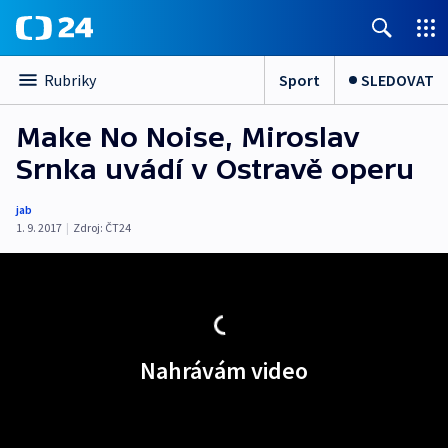
Sport
SLEDOVAT
Rubriky
Make No Noise, Miroslav
Srnka uvádí v Ostravě operu
jab
1. 9. 2017
|
Zdroj:
ČT24
Nahrávám video