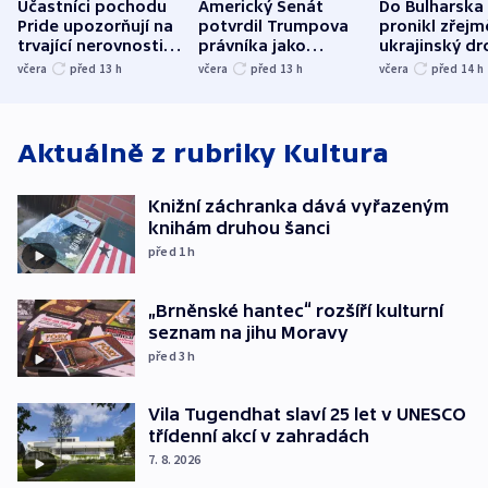
Účastníci pochodu
Americký Senát
Do Bulharska
Pride upozorňují na
potvrdil Trumpova
pronikl zřejm
trvající nerovnosti i
právníka jako
ukrajinský dr
společenskou
ministra
explodoval k
včera
před 13
h
včera
před 13
h
včera
před 14
h
atmosféru
spravedlnosti
od plynovod
Aktuálně z rubriky
Kultura
Knižní záchranka dává vyřazeným
knihám druhou šanci
před 1
h
„Brněnské hantec“ rozšíří kulturní
seznam na jihu Moravy
před 3
h
Vila Tugendhat slaví 25 let v UNESCO
třídenní akcí v zahradách
7. 8. 2026