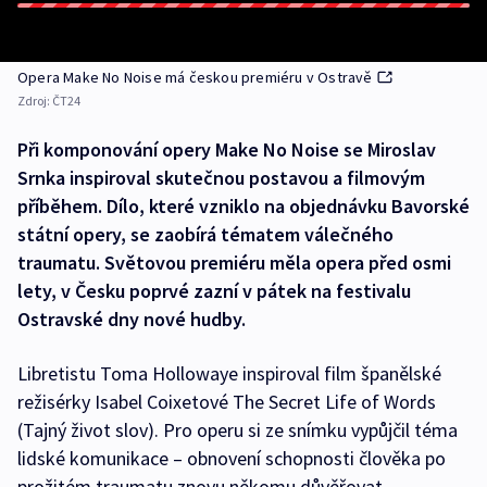
Opera Make No Noise má českou premiéru v Ostravě
Zdroj:
ČT24
Při komponování opery Make No Noise se Miroslav
Srnka inspiroval skutečnou postavou a filmovým
příběhem. Dílo, které vzniklo na objednávku Bavorské
státní opery, se zaobírá tématem válečného
traumatu. Světovou premiéru měla opera před osmi
lety, v Česku poprvé zazní v pátek na festivalu
Ostravské dny nové hudby.
Libretistu Toma Hollowaye inspiroval film španělské
režisérky Isabel Coixetové The Secret Life of Words
(Tajný život slov). Pro operu si ze snímku vypůjčil téma
lidské komunikace – obnovení schopnosti člověka po
prožitém traumatu znovu někomu důvěřovat.