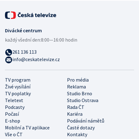
Divácké centrum
každý všední den:
8:00—16:00 hodin
261 136 113
info@ceskatelevize.cz
TV program
Pro média
Živé vysílání
Reklama
TV poplatky
Studio Brno
Teletext
Studio Ostrava
Podcasty
Rada ČT
Počasí
Kariéra
E-shop
Podávání námětů
Mobilní a TV aplikace
Časté dotazy
Vše o ČT
Kontakty