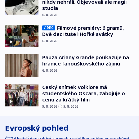
nikdy nehráli. Objevovali ale magii
studia
6. 8. 2026
Filmové premiéry: 6 gramů,
VIDEO
Dvě deci tuše i Hořké svátky
6. 8. 2026
Pauza Ariany Grande poukazuje na
hranice fanouškovského zájmu
6. 8. 2026
Český snímek Volklore má
studentského Oscara, zabojuje o
cenu za krátký film
5. 8. 2026
5. 8. 2026
Evropský pohled
ČT24 každý den vybírá z obsahu publikovaného evropskými