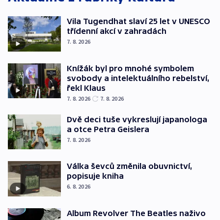
Vila Tugendhat slaví 25 let v UNESCO
třídenní akcí v zahradách
7. 8. 2026
Knížák byl pro mnohé symbolem
svobody a intelektuálního rebelství,
řekl Klaus
7. 8. 2026
7. 8. 2026
Dvě deci tuše vykreslují japanologa
a otce Petra Geislera
7. 8. 2026
Válka ševců změnila obuvnictví,
popisuje kniha
6. 8. 2026
Album Revolver The Beatles naživo