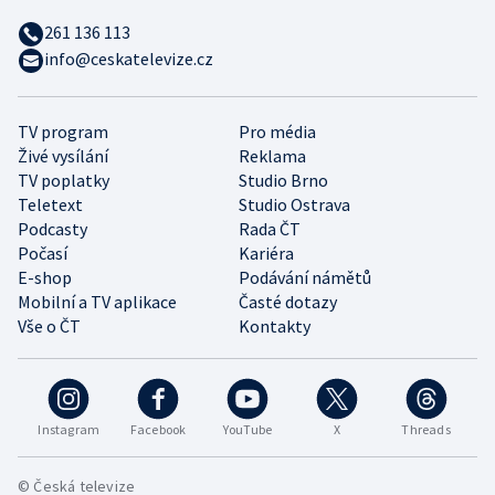
261 136 113
info@ceskatelevize.cz
TV program
Pro média
Živé vysílání
Reklama
TV poplatky
Studio Brno
Teletext
Studio Ostrava
Podcasty
Rada ČT
Počasí
Kariéra
E-shop
Podávání námětů
Mobilní a TV aplikace
Časté dotazy
Vše o ČT
Kontakty
Instagram
Facebook
YouTube
X
Threads
© Česká televize