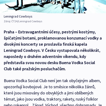
Leningrad Cowboys
Zdroj:
ČT24/Leningrad Cowboys
Praha – Extravagantními účesy, pestrými kostýmy,
špičatými botami, proklamovanou konzumací vodky a
divokými koncerty se proslavila finská kapela
Leningrad Cowboys. V Česku vystupovala několikrát,
naposledy o druhém adventním víkendu, kdy
představila svou novou desku Buena Vodka Social
Club také pražským posluchačům.
Buena Vodka Social Club není jen tak obyčejným albem,
upozorňují kovbojové. Je to směsice několika žánrů,
které jsou mixovány do obvyklých a jimi oblíbených
témat, jako jsou vodka, traktory, rakety, ruský folklor
nebo rokenrol. „Západ, Východ, všechno dohromady. Je