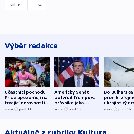
Kultura
ČT24
Výběr redakce
Účastníci pochodu
Americký Senát
Do Bulharska
Pride upozorňují na
potvrdil Trumpova
pronikl zřejm
trvající nerovnosti i
právníka jako
ukrajinský dr
společenskou
ministra
explodoval k
včera
před 4
h
včera
před 5
h
včera
před 6
h
atmosféru
spravedlnosti
od plynovod
Aktuálně z rubriky
Kultura