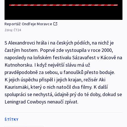
Reportáž Ondřeje Moravce
Zdroj:
ČT24
S Alexandrovci hrála i na českých pódiích, na nichž je
častým hostem. Poprvé zde vystoupila v roce 2000,
naposledy na loňském festivalu Sázavafest v Kácově na
Kutnohorsku. I když největší slávu má už
pravděpodobně za sebou, u fanoušků přesto boduje.
K jejich úspěchu přispěl i jejich krajan, režisér Aki
Kaurismäki, který o nich natočil dva filmy. K další
spolupráci se nechystá, údajně prý do té doby, dokud se
Leningrad Cowboys nenaučí zpívat.
ŠTÍTKY