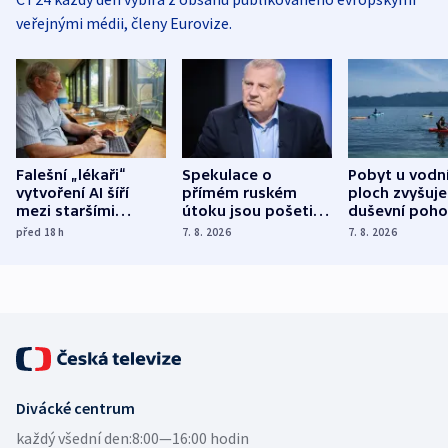
veřejnými médii, členy Eurovize.
Falešní „lékaři“
Spekulace o
Pobyt u vodn
vytvoření AI šíří
přímém ruském
ploch zvyšuje
mezi staršími
útoku jsou pošetilé,
duševní poho
Poláky nebezpečné
míní estonský
ukázala
před 18
h
7. 8. 2026
7. 8. 2026
zdravotní rady
bezpečnostní
mezinárodní 
expert
Divácké centrum
každý všední den:
8:00—16:00 hodin