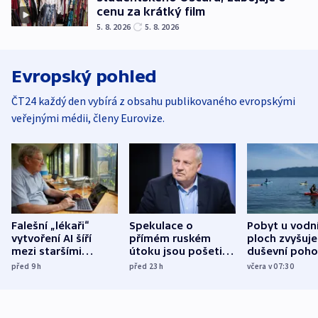
cenu za krátký film
5. 8. 2026
5. 8. 2026
Evropský pohled
ČT24 každý den vybírá z obsahu publikovaného evropskými
veřejnými médii, členy Eurovize.
Falešní „lékaři“
Spekulace o
Pobyt u vodn
vytvoření AI šíří
přímém ruském
ploch zvyšuje
mezi staršími
útoku jsou pošetilé,
duševní poho
Poláky nebezpečné
míní estonský
ukázala
před 9
h
před 23
h
včera v 07:30
zdravotní rady
bezpečnostní
mezinárodní 
expert