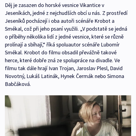
Děj je zasazen do horské vesnice Vikantice v
Jeseníkách, jedné z nejchudších obcí u nás. Z prostředí
Jeseníků pocházejí i oba autoři scénáře Krobot a
Smékal, což při jeho psaní využili. „V podstatě se jedná
o příběhy několika lidí z jedné vesnice, které se různě
prolínají a sbíhají,“ říká spoluautor scénáře Lubomír
Smékal. Krobot do filmu obsadil převážně takové
herce, které dobře zná ze spolupráce na divadle. Ve
filmu tak dále hrají Ivan Trojan, Jaroslav Plesl, David
Novotný, Lukáš Latinák, Hynek Čermák nebo Simona
Babčáková.