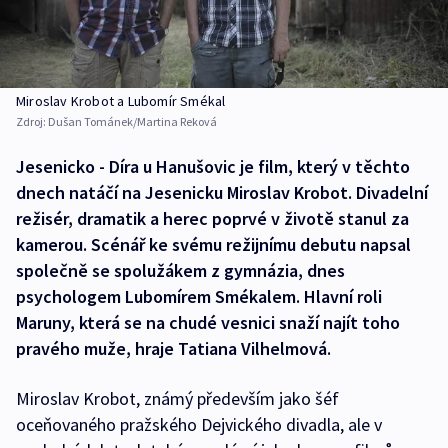
Miroslav Krobot a Lubomír Smékal
Zdroj:
Dušan Tománek/Martina Reková
Jesenicko - Díra u Hanušovic je film, který v těchto
dnech natáčí na Jesenicku Miroslav Krobot. Divadelní
režisér, dramatik a herec poprvé v životě stanul za
kamerou. Scénář ke svému režijnímu debutu napsal
společně se spolužákem z gymnázia, dnes
psychologem Lubomírem Smékalem. Hlavní roli
Maruny, která se na chudé vesnici snaží najít toho
pravého muže, hraje Tatiana Vilhelmová.
Miroslav Krobot, známý především jako šéf
oceňovaného pražského Dejvického divadla, ale v