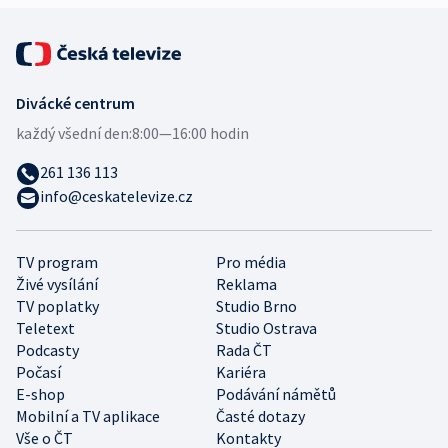
Divácké centrum
každý všední den:
8:00—16:00 hodin
261 136 113
info@ceskatelevize.cz
TV program
Pro média
Živé vysílání
Reklama
TV poplatky
Studio Brno
Teletext
Studio Ostrava
Podcasty
Rada ČT
Počasí
Kariéra
E-shop
Podávání námětů
Mobilní a TV aplikace
Časté dotazy
Vše o ČT
Kontakty