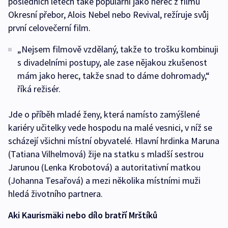
posledních letech také populární jako herec z filmů
Okresní přebor, Alois Nebel nebo Revival, režíruje svůj
první celovečerní film.
„Nejsem filmově vzdělaný, takže to trošku kombinuji
s divadelními postupy, ale zase nějakou zkušenost
mám jako herec, takže snad to dáme dohromady,“
říká režisér.
Jde o příběh mladé ženy, která namísto zamýšlené
kariéry učitelky vede hospodu na malé vesnici, v níž se
scházejí všichni místní obyvatelé. Hlavní hrdinka Maruna
(Tatiana Vilhelmová) žije na statku s mladší sestrou
Jarunou (Lenka Krobotová) a autoritativní matkou
(Johanna Tesařová) a mezi několika místními muži
hledá životního partnera.
Aki Kaurismäki nebo dílo bratří Mrštíků