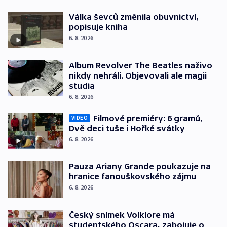
Válka ševců změnila obuvnictví,
popisuje kniha
6. 8. 2026
Album Revolver The Beatles naživo
nikdy nehráli. Objevovali ale magii
studia
6. 8. 2026
Filmové premiéry: 6 gramů,
VIDEO
Dvě deci tuše i Hořké svátky
6. 8. 2026
Pauza Ariany Grande poukazuje na
hranice fanouškovského zájmu
6. 8. 2026
Český snímek Volklore má
studentského Oscara, zabojuje o