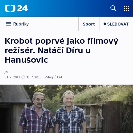
Sport
SLEDOVAT
Rubriky
Krobot poprvé jako filmový
režisér. Natáčí Díru u
Hanušovic
jh
31. 7. 2013
31. 7. 2013
|
Zdroj:
ČT24