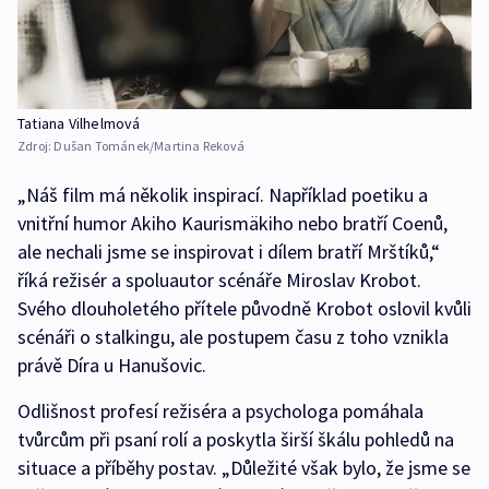
Tatiana Vilhelmová
Zdroj:
Dušan Tománek/Martina Reková
„Náš film má několik inspirací. Například poetiku a
vnitřní humor Akiho Kaurismäkiho nebo bratří Coenů,
ale nechali jsme se inspirovat i dílem bratří Mrštíků,“
říká režisér a spoluautor scénáře Miroslav Krobot.
Svého dlouholetého přítele původně Krobot oslovil kvůli
scénáři o stalkingu, ale postupem času z toho vznikla
právě Díra u Hanušovic.
Odlišnost profesí režiséra a psychologa pomáhala
tvůrcům při psaní rolí a poskytla širší škálu pohledů na
situace a příběhy postav. „Důležité však bylo, že jsme se