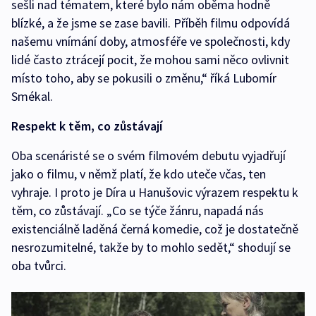
sešli nad tématem, které bylo nám oběma hodně
blízké, a že jsme se zase bavili. Příběh filmu odpovídá
našemu vnímání doby, atmosféře ve společnosti, kdy
lidé často ztrácejí pocit, že mohou sami něco ovlivnit
místo toho, aby se pokusili o změnu,“ říká Lubomír
Smékal.
Respekt k těm, co zůstávají
Oba scenáristé se o svém filmovém debutu vyjadřují
jako o filmu, v němž platí, že kdo uteče včas, ten
vyhraje. I proto je Díra u Hanušovic výrazem respektu k
těm, co zůstávají. „Co se týče žánru, napadá nás
existenciálně laděná černá komedie, což je dostatečně
nesrozumitelné, takže by to mohlo sedět,“ shodují se
oba tvůrci.