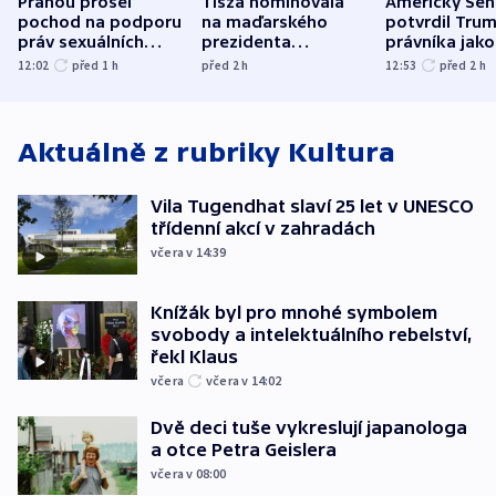
Prahou prošel
Tisza nominovala
Americký Sen
pochod na podporu
na maďarského
potvrdil Tru
práv sexuálních
prezidenta
právníka jako
menšin
bývalého šéfa
ministra
12:02
před 1
h
před 2
h
12:53
před 2
h
nejvyššího soudu
spravedlnost
Aktuálně z rubriky
Kultura
Vila Tugendhat slaví 25 let v UNESCO
třídenní akcí v zahradách
včera v 14:39
Knížák byl pro mnohé symbolem
svobody a intelektuálního rebelství,
řekl Klaus
včera
včera v 14:02
Dvě deci tuše vykreslují japanologa
a otce Petra Geislera
včera v 08:00