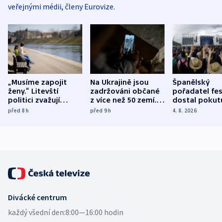
veřejnými médii, členy Eurovize.
„Musíme zapojit
Na Ukrajině jsou
Španělský
ženy.“ Litevští
zadržováni občané
pořadatel fes
politici zvažují
z více než 50 zemí.
dostal pokut
dohodu o
Bojovali na straně
nekalé prakti
před 8
h
před 9
h
4. 8. 2026
demografii
Ruska
Divácké centrum
každý všední den:
8:00—16:00 hodin