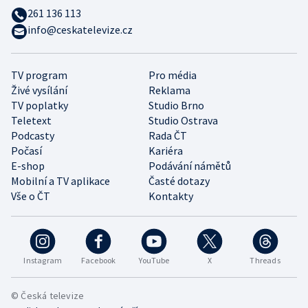
261 136 113
info@ceskatelevize.cz
TV program
Pro média
Živé vysílání
Reklama
TV poplatky
Studio Brno
Teletext
Studio Ostrava
Podcasty
Rada ČT
Počasí
Kariéra
E-shop
Podávání námětů
Mobilní a TV aplikace
Časté dotazy
Vše o ČT
Kontakty
Instagram
Facebook
YouTube
X
Threads
© Česká televize