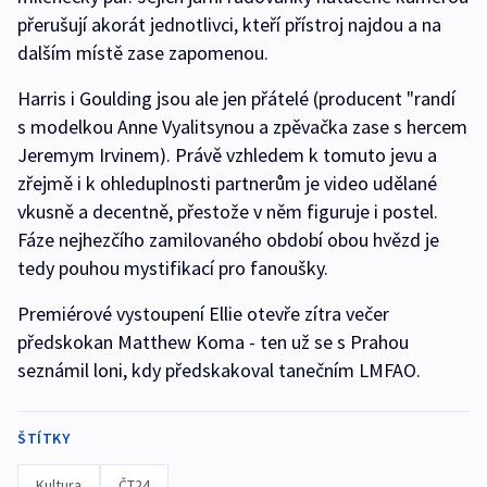
přerušují akorát jednotlivci, kteří přístroj najdou a na
dalším místě zase zapomenou.
Harris i Goulding jsou ale jen přátelé (producent "randí
s modelkou Anne Vyalitsynou a zpěvačka zase s hercem
Jeremym Irvinem). Právě vzhledem k tomuto jevu a
zřejmě i k ohleduplnosti partnerům je video udělané
vkusně a decentně, přestože v něm figuruje i postel.
Fáze nejhezčího zamilovaného období obou hvězd je
tedy pouhou mystifikací pro fanoušky.
Premiérové vystoupení Ellie otevře zítra večer
předskokan Matthew Koma - ten už se s Prahou
seznámil loni, kdy předskakoval tanečním LMFAO.
ŠTÍTKY
Kultura
ČT24