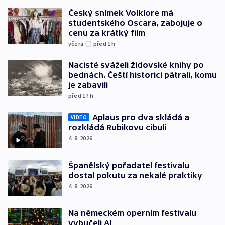
Český snímek Volklore má
studentského Oscara, zabojuje o
cenu za krátký film
včera
před 1
h
Nacisté sváželi židovské knihy po
bednách. Čeští historici pátrali, komu
je zabavili
před 17
h
Aplaus pro dva skládá a
VIDEO
rozkládá Rubikovu cibuli
4. 8. 2026
Španělský pořadatel festivalu
dostal pokutu za nekalé praktiky
4. 8. 2026
Na německém operním festivalu
vybučeli AI