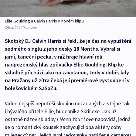
Ellie Goulding a Calvin Harris v novém klipu
Zdroj:
ČT24/Xoutube
Skotský DJ Calvin Harris si řekl, že je čas na vypuštění
sedmého singlu z jeho desky 18 Months. Vybral si
jarní, taneční pecku, v níž hraje hlavní roli
nadpozemský hlas zpěvačky Ellie Goulding. Klip ke
skladbě přichází jako na zavolanou, tedy v době, kdy
na Pražany už zítra čeká její premiérové vystoupení v
holešovickém SaSaZu.
Video nejspíš nepotěší skupinu nezadaných a stejně tak
i bývalého přítele Ellie, hudebníka Skrillexe. Jak už
ostatně název skladby
I Need Your Love
napovídá, jedná
se o romantický kousek zachycující oba aktéry coby
milenecký pár. Jejich jarní radovánky natáčené kamerou