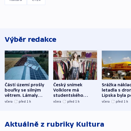
Výběr redakce
Částí území prošly
Český snímek
Srážka nákla
bouřky se silným
Volklore má
letadla s dr
větrem. Lámaly
studentského
Lipska byla p
stromy a poničily
Oscara, zabojuje o
německého mi
včera
před 1
h
včera
před 1
h
včera
před 1
h
střechu
cenu za krátký film
hybridní útok
Aktuálně z rubriky
Kultura