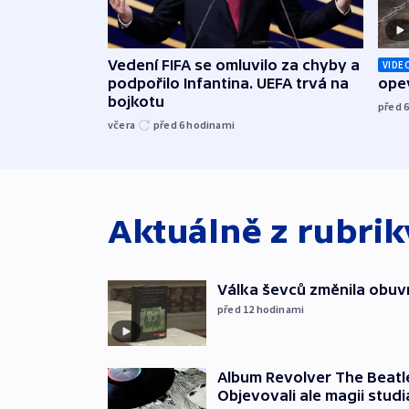
Vedení FIFA se omluvilo za chyby a
VIDE
podpořilo Infantina. UEFA trvá na
opev
bojkotu
před 
včera
před 6
hodinami
Aktuálně z rubri
Válka ševců změnila obuvn
před 12
hodinami
Album Revolver The Beatle
Objevovali ale magii studi