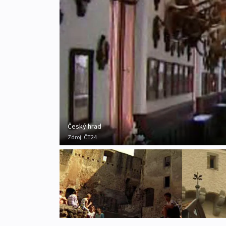
Český hrad
Zdroj:
ČT24