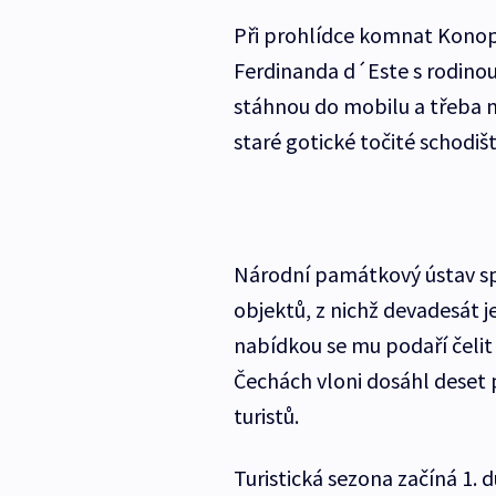
Při prohlídce komnat Konop
Ferdinanda d´Este s rodinou
stáhnou do mobilu a třeba na
staré gotické točité schodišt
Národní památkový ústav sp
objektů, z nichž devadesát j
nabídkou se mu podaří čelit
Čechách vloni dosáhl deset
turistů.
Turistická sezona začíná 1. 