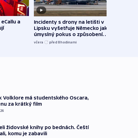
 eCallu a
Incidenty s drony na letišti v
Klima
jí
Lipsku vyšetřuje Německo jako
podn
úmyslný pokus o způsobení
i sví
exploze
včera
před 8
hodinami
včera
k Volklore má studentského Oscara,
nu za krátký film
026
eli židovské knihy po bednách. Čeští
ali, komu je zabavili