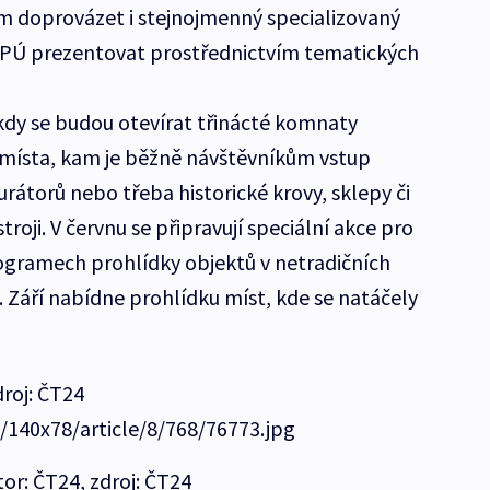
em doprovázet i stejnojmenný specializovaný
PÚ prezentovat prostřednictvím tematických
kdy se budou otevírat třinácté komnaty
 místa, kam je běžně návštěvníkům vstup
urátorů nebo třeba historické krovy, sklepy či
roji. V červnu se připravují speciální akce pro
rogramech prohlídky objektů v netradičních
i. Září nabídne prohlídku míst, kde se natáčely
droj: ČT24
e/140x78/article/8/768/76773.jpg
or: ČT24, zdroj: ČT24