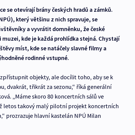
vce se otevírají brány českých hradů a zámků.
Ú), který většinu z nich spravuje, se
ávštěvníky a vyvrátit domněnku, že české
muzei, kde je každá prohlídka stejná. Chystají
štěvy míst, kde se natáčely slavné filmy a
výhodněné rodinné vstupné.
přístupnit objekty, ale docílit toho, aby se k
u, dvakrát, třikrát za sezonu,“ říká generální
ová. „Máme skoro 80 koncertních sálů ve
už letos takový malý pilotní projekt koncertních
,“ prozrazuje hlavní kastelán NPÚ Milan