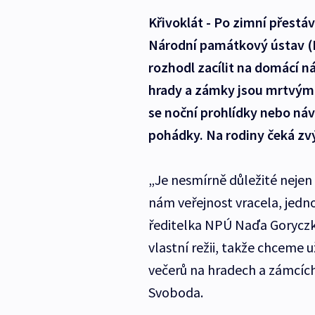
Křivoklát - Po zimní přestá
Národní památkový ústav (NP
rozhodl zacílit na domácí n
hrady a zámky jsou mrtvými 
se noční prohlídky nebo náv
pohádky. Na rodiny čeká z
„Je nesmírně důležité nejen z
nám veřejnost vracela, jedno
ředitelka NPÚ Naďa Goryczk
vlastní režii, takže chceme 
večerů na hradech a zámcích
Svoboda.