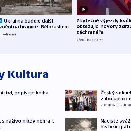
Zbytečné výjezdy kvůli
Ukrajina buduje další
O
obtěžující hovory zdržu
nění na hranici s Běloruskem
záchranáře
6
hodinami
před 7
hodinami
ky
Kultura
ictví, popisuje kniha
Český sníme
zabojuje o ce
5. 8. 2026
5. 8. 2
s naživo nikdy nehráli.
Nacisté sváž
a
historici pátr