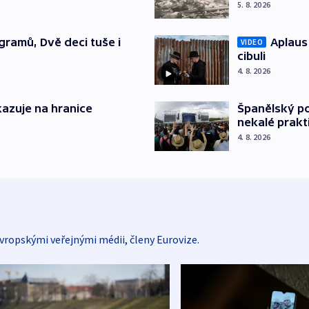
5. 8. 2026
gramů, Dvě deci tuše i
Aplaus
VIDEO
cibuli
4. 8. 2026
azuje na hranice
Španělský po
nekalé prakt
4. 8. 2026
vropskými veřejnými médii, členy Eurovize.