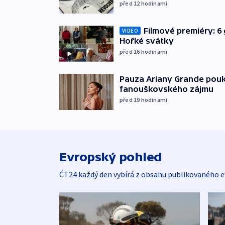
před 12
hodinami
Filmové premiéry: 6 
VIDEO
Hořké svátky
před 16
hodinami
Pauza Ariany Grande pouk
fanouškovského zájmu
před 19
hodinami
Evropský pohled
ČT24 každý den vybírá z obsahu publikovaného e