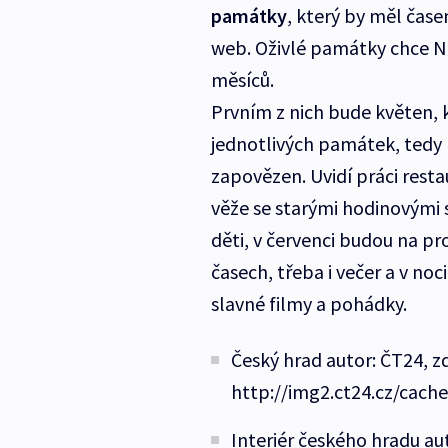
památky
, který by měl čas
web. Oživlé památky chce N
měsíců.
Prvním z nich bude květen, 
jednotlivých památek, tedy
zapovězen. Uvidí práci resta
věže se starými hodinovými st
děti, v červenci budou na p
časech, třeba i večer a v noc
slavné filmy a pohádky.
Český hrad autor: ČT24, z
http://img2.ct24.cz/cach
Interiér českého hradu aut