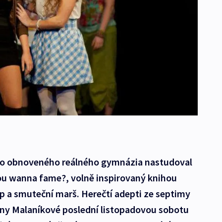
ho obnoveného reálného gymnázia nastudoval
ou wanna fame?, volně inspirovaný knihou
 a smuteční marš. Herečtí adepti ze septimy
Hany Malaníkové poslední listopadovou sobotu