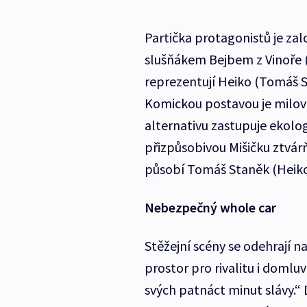
Partička protagonistů je za
slušňákem Bejbem z Vinoře (
reprezentují Heiko (Tomáš 
Komickou postavou je milov
alternativu zastupuje ekolo
přizpůsobivou Mišičku ztvár
působí Tomáš Staněk (Heiko)
Nebezpečný whole car
Stěžejní scény se odehrají 
prostor pro rivalitu i domluv
svých patnáct minut slávy.“ Do