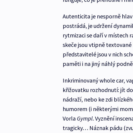
Autenticita je nesporně hla
postrádá, je udržení dynami
rytmizaci se daří v místech 
skeče jsou vtipně textované 
představitelé jsou v nich s
paměti i na jiný náhlý podně
Inkriminovaný whole car, va
křižovatku rozhodnutí: jít 
nádraží, nebo ke zdi blízk
humorem (i některými mom
Vorla
Gympl
. Vyznění inscen
tragicky… Náznak pádu (zvu