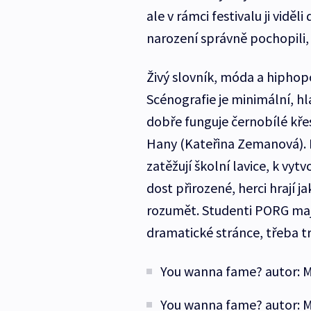
ale v rámci festivalu ji viděl
narození správně pochopili,
Živý slovník, móda a hiphop
Scénografie je minimální, hlav
dobře funguje černobílé kř
Hany (Kateřina Zemanová). 
zatěžují školní lavice, k vytv
dost přirozené, herci hrají j
rozumět. Studenti PORG mají 
dramatické stránce, třeba t
You wanna fame? autor: M
You wanna fame? autor: M