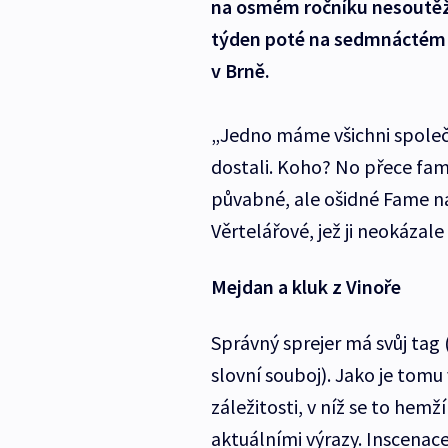
na osmém ročníku nesoutěžní
týden poté na sedmnáctém N
v Brně.
„Jedno máme všichni společn
dostali. Koho? No přece fame
půvabné, ale ošidné Fame nap
Věrtelářové, jež ji neokázale
Mejdan a kluk z Vinoře
Správný sprejer má svůj tag
slovní souboj). Jako je tomu
záležitosti, v níž se to hemž
aktuálními výrazy. Inscenac