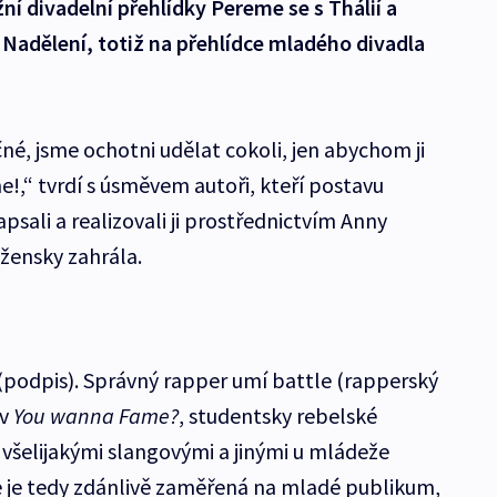
 divadelní přehlídky Pereme se s Thálií a
adělení, totiž na přehlídce mladého divadla
é, jsme ochotni udělat cokoli, jen abychom ji
!,“ tvrdí s úsměvem autoři, kteří postavu
sali a realizovali ji prostřednictvím Anny
 žensky zahrála.
 (podpis). Správný rapper umí battle (rapperský
 v
You wanna Fame?
, studentsky rebelské
í všelijakými slangovými a jinými u mládeže
e je tedy zdánlivě zaměřená na mladé publikum,