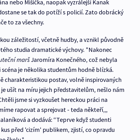
ijána nebo Mišička, naopak vyzrálejší Kanak
ostane se tak do potíží s policií. Zato dobrácký
áče to za všechny.
kou záležitostí, včetně hudby, a vznikl původně
etého studia dramatické výchovy. "Nakonec
uteční marš
Jaromíra Konečného, což nebyla
i scéna je několika studentům hodně blízká.
ě charakteristikou postav, volně inspirovaných
e je ušít na míru jejich představitelům, nešlo nám
 Chtěli jsme si vyzkoušet hereckou práci na
míme rapovat a sprejovat - teda někteří,„
alaníková a dodává: “Teprve když studenti
 kus před 'cizím' publikem, zjistí, co opravdu
mo školu."