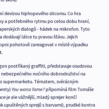
vní devizou hiphopového sitcomu. Co hra
ky a potřebného rytmu po celou dobu hraní,
raperských dialogů - hádek na mikrofon. Tyto
a dodávají látce tu pravou šťávu. Jejich
chopni pohotově zareagovat v místě výpadku
t.
gon postříkaný graffiti, představuje osudovou
do nebezpečného nočního dobrodružství na
ého supermarketu. Tématem, svérázným
enty)
You wana fame?
připomíná film Tomáše
ace je ale vážnější, mladý sprejer končí
k upuštěných sprejů s barvami), prudké kontra