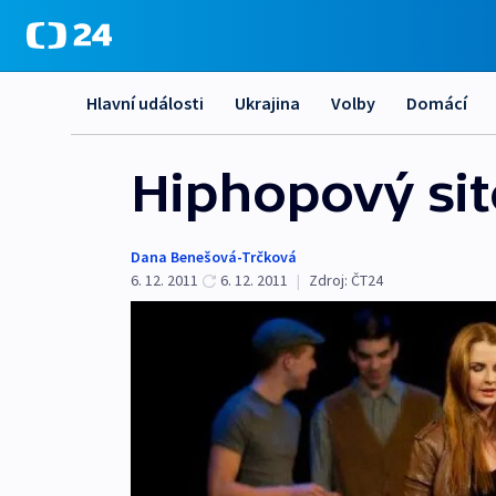
Hlavní události
Ukrajina
Volby
Domácí
Hiphopový si
Dana Benešová-Trčková
6. 12. 2011
6. 12. 2011
|
Zdroj:
ČT24