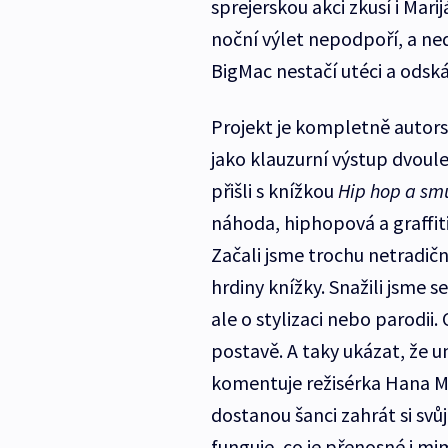
sprejerskou akci zkusí i Mar
noční výlet nepodpoří, a ned
BigMac nestačí utéci a odsk
Projekt je kompletně autors
jako klauzurní výstup dvoul
přišli s knížkou
Hip hop a sm
náhoda, hiphopová a graffit
Začali jsme trochu netradičn
hrdiny knížky. Snažili jsme s
ale o stylizaci nebo parodii.
postavě. A taky ukázat, že u
komentuje režisérka Hana M
dostanou šanci zahrát si svůj
funguje, co je přenosné i mi