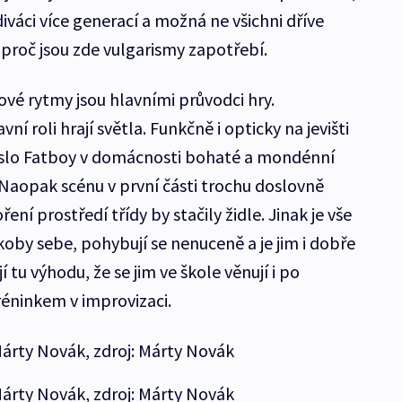
i diváci více generací a možná ne všichni dříve
 proč jsou zde vulgarismy zapotřebí.
ové rytmy jsou hlavními průvodci hry.
ní roli hrají světla. Funkčně i opticky na jevišti
eslo Fatboy v domácnosti bohaté a mondénní
Naopak scénu v první části trochu doslovně
oření prostředí třídy by stačily židle. Jinak je vše
akoby sebe, pohybují se nenuceně a je jim i dobře
tu výhodu, že se jim ve škole věnují i po
réninkem v improvizaci.
árty Novák, zdroj: Márty Novák
árty Novák, zdroj: Márty Novák