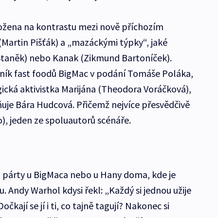
ložena na kontrastu mezi nově příchozím
Martin Pišťák) a „mazáckými týpky“, jaké
Staněk) nebo Kanak (Zikmund Bartoníček).
ník fast foodů BigMac v podání Tomáše Poláka,
gická aktivistka Marijána (Theodora Voráčková),
ňuje Bára Hudcová. Přičemž nejvíce přesvědčivě
, jeden ze spoluautorů scénáře.
na párty u BigMaca nebo u Hany doma, kde je
u. Andy Warhol kdysi řekl: „Každý si jednou užije
čkají se jí i ti, co tajně tagují? Nakonec si