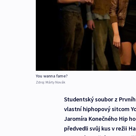
You wanna fame?
Zdroj:
Márty Novák
Studentský soubor z První
vlastní hiphopový sitcom Y
Jaromíra Konečného Hip hop
předvedli svůj kus v režii 