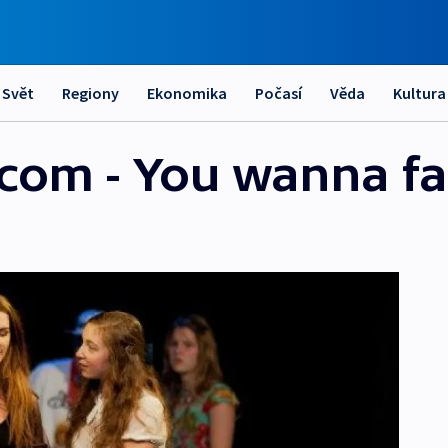
Svět
Regiony
Ekonomika
Počasí
Věda
Kultura
tcom - You wanna f