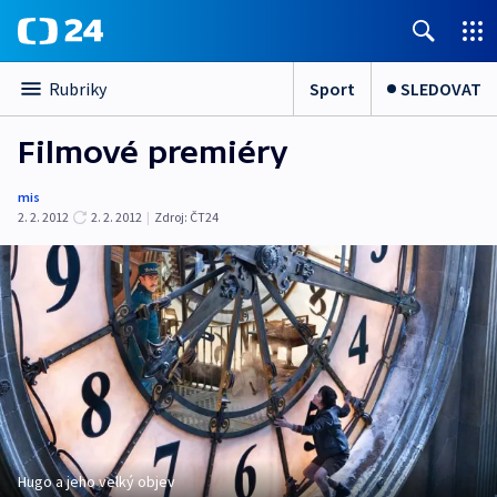
Sport
SLEDOVAT
Rubriky
Filmové premiéry
mis
2. 2. 2012
2. 2. 2012
|
Zdroj:
ČT24
Hugo a jeho velký objev