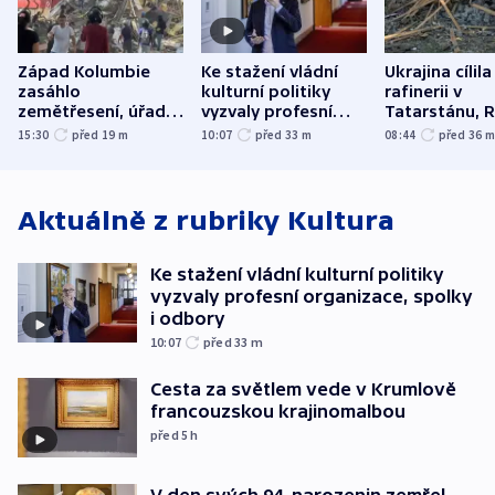
Západ Kolumbie
Ke stažení vládní
Ukrajina cílila
zasáhlo
kulturní politiky
rafinerii v
zemětřesení, úřady
vyzvaly profesní
Tatarstánu, 
hlásí přes sto obětí
organizace, spolky i
útočilo na mě
15:30
před 19
m
10:07
před 33
m
08:44
před 36
odbory
benzinky či s
WHO
Aktuálně z rubriky
Kultura
Ke stažení vládní kulturní politiky
vyzvaly profesní organizace, spolky
i odbory
10:07
před 33
m
Cesta za světlem vede v Krumlově
francouzskou krajinomalbou
před 5
h
V den svých 94. narozenin zemřel