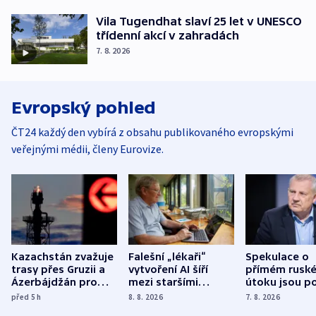
Vila Tugendhat slaví 25 let v UNESCO
třídenní akcí v zahradách
7. 8. 2026
Evropský pohled
ČT24 každý den vybírá z obsahu publikovaného evropskými
veřejnými médii, členy Eurovize.
Kazachstán zvažuje
Falešní „lékaři“
Spekulace o
trasy přes Gruzii a
vytvoření AI šíří
přímém rusk
Ázerbájdžán pro
mezi staršími
útoku jsou po
vývoz ropy do
Poláky nebezpečné
míní estonsk
před 5
h
8. 8. 2026
7. 8. 2026
Evropy
zdravotní rady
bezpečnostn