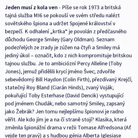
Jeden musí z kola ven
- Píše se rok 1973 a britská
tajná služba MI6 se pokouší ve svém středu nalézt
sovětského špiona a udržet Spojené království v
bezpečí. K odhalení „krtka“ je povolán z předčasného
důchodu George Smiley (Gary Oldman). Seznam
podezřelých ze zrady je zúžen na čtyři a Smiley má
jediný úkol – označit, kdo z nich kompromituje britskou
tajnou službu. Je to ambiciózní Percy Alleline (Toby
Jones), jemuž přidělili krycí jméno Švec; zdvořile
sebevědomý Bill Haydon (Colin Firth), přezdívaný Krejčí;
statečný Roy Bland (Ciarán Hinds), zvaný Voják;
pokuřující Toby Esterhase (David Dencik) vystupující
pod jménem Chudák; nebo samotný Smiley, zapsaný
jako Žebrák? Jen tomu nejlepšímu špionovi je radno
věřit. Ale kdo jím je a na čí straně stojí? Klasika, která
změnila špionážní drama v režii Tomase Alfredsona (Ať
vejde ten pravý) a s hudbou génia Alberta Iglesiase