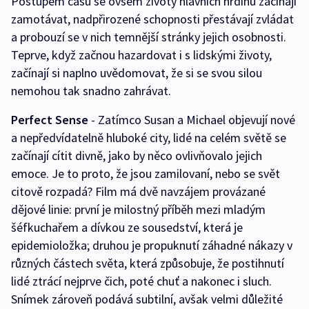
Postupem času se ovšem životy hlavních hrdinů začínají
zamotávat, nadpřirozené schopnosti přestávají zvládat
a probouzí se v nich temnější stránky jejich osobnosti.
Teprve, když začnou hazardovat i s lidskými životy,
začínají si naplno uvědomovat, že si se svou silou
nemohou tak snadno zahrávat.
Perfect Sense
- Zatímco Susan a Michael objevují nové
a nepředvídatelně hluboké city, lidé na celém světě se
začínají cítit divně, jako by něco ovlivňovalo jejich
emoce. Je to proto, že jsou zamilovaní, nebo se svět
citově rozpadá? Film má dvě navzájem provázané
dějové linie: první je milostný příběh mezi mladým
šéfkuchařem a dívkou ze sousedství, která je
epidemioložka; druhou je propuknutí záhadné nákazy v
různých částech světa, která způsobuje, že postihnutí
lidé ztrácí nejprve čich, poté chuť a nakonec i sluch.
Snímek zároveň podává subtilní, avšak velmi důležité