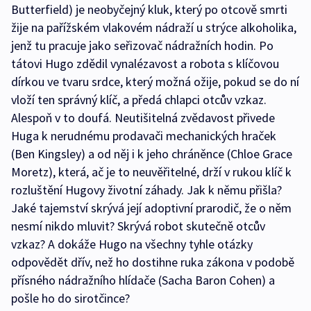
Butterfield) je neobyčejný kluk, který po otcově smrti
žije na pařížském vlakovém nádraží u strýce alkoholika,
jenž tu pracuje jako seřizovač nádražních hodin. Po
tátovi Hugo zdědil vynalézavost a robota s klíčovou
dírkou ve tvaru srdce, který možná ožije, pokud se do ní
vloží ten správný klíč, a předá chlapci otcův vzkaz.
Alespoň v to doufá. Neutišitelná zvědavost přivede
Huga k nerudnému prodavači mechanických hraček
(Ben Kingsley) a od něj i k jeho chráněnce (Chloe Grace
Moretz), která, ač je to neuvěřitelné, drží v rukou klíč k
rozluštění Hugovy životní záhady. Jak k němu přišla?
Jaké tajemství skrývá její adoptivní prarodič, že o něm
nesmí nikdo mluvit? Skrývá robot skutečně otcův
vzkaz? A dokáže Hugo na všechny tyhle otázky
odpovědět dřív, než ho dostihne ruka zákona v podobě
přísného nádražního hlídače (Sacha Baron Cohen) a
pošle ho do sirotčince?