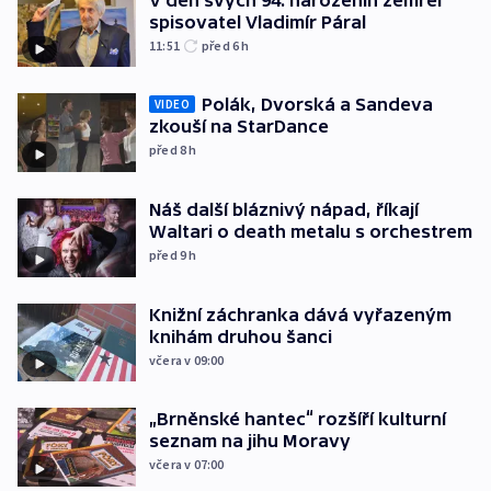
spisovatel Vladimír Páral
11:51
před 6
h
Polák, Dvorská a Sandeva
VIDEO
zkouší na StarDance
před 8
h
Náš další bláznivý nápad, říkají
Waltari o death metalu s orchestrem
před 9
h
Knižní záchranka dává vyřazeným
knihám druhou šanci
včera v 09:00
„Brněnské hantec“ rozšíří kulturní
seznam na jihu Moravy
včera v 07:00