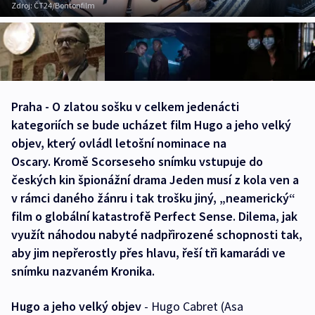
Zdroj:
ČT24/Bontonfilm
Praha - O zlatou sošku v celkem jedenácti
kategoriích se bude ucházet film Hugo a jeho velký
objev, který ovládl letošní nominace na
Oscary. Kromě Scorseseho snímku vstupuje do
českých kin špionážní drama Jeden musí z kola ven a
v rámci daného žánru i tak trošku jiný, „neamerický“
film o globální katastrofě Perfect Sense. Dilema, jak
využít náhodou nabyté nadpřirozené schopnosti tak,
aby jim nepřerostly přes hlavu, řeší tři kamarádi ve
snímku nazvaném Kronika.
Hugo a jeho velký objev
- Hugo Cabret (Asa