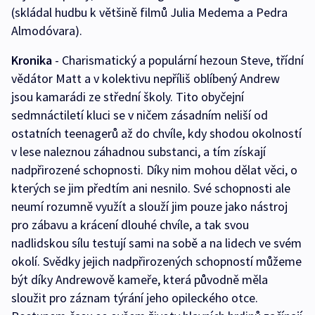
(skládal hudbu k většině filmů Julia Medema a Pedra
Almodóvara).
Kronika
- Charismatický a populární hezoun Steve, třídní
vědátor Matt a v kolektivu nepříliš oblíbený Andrew
jsou kamarádi ze střední školy. Tito obyčejní
sedmnáctiletí kluci se v ničem zásadním neliší od
ostatních teenagerů až do chvíle, kdy shodou okolností
v lese naleznou záhadnou substanci, a tím získají
nadpřirozené schopnosti. Díky nim mohou dělat věci, o
kterých se jim předtím ani nesnilo. Své schopnosti ale
neumí rozumně využít a slouží jim pouze jako nástroj
pro zábavu a krácení dlouhé chvíle, a tak svou
nadlidskou sílu testují sami na sobě a na lidech ve svém
okolí. Svědky jejich nadpřirozených schopností můžeme
být díky Andrewově kameře, která původně měla
sloužit pro záznam týrání jeho opileckého otce.