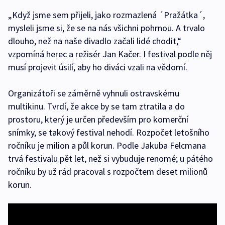
„Když jsme sem přijeli, jako rozmazlená ´Pražátka´,
mysleli jsme si, že se na nás všichni pohrnou. A trvalo
dlouho, než na naše divadlo začali lidé chodit,“
vzpomíná herec a režisér Jan Kačer. I festival podle něj
musí projevit úsilí, aby ho diváci vzali na vědomí.
Organizátoři se záměrně vyhnuli ostravskému
multikinu. Tvrdí, že akce by se tam ztratila a do
prostoru, který je určen především pro komerční
snímky, se takový festival nehodí. Rozpočet letošního
ročníku je milion a půl korun. Podle Jakuba Felcmana
trvá festivalu pět let, než si vybuduje renomé; u pátého
ročníku by už rád pracoval s rozpočtem deset milionů
korun.