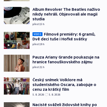
Album Revolver The Beatles naživo
nikdy nehráli. Objevovali ale magii
studia
před 15
h
Filmové premiéry: 6 gramů,
VIDEO
Dvě deci tuše i Hořké svátky
před 19
h
Pauza Ariany Grande poukazuje na
hranice fanouškovského zájmu
před 21
h
Český snímek Volklore má
studentského Oscara, zabojuje o
cenu za krátký film
5. 8. 2026
5. 8. 2026
Nacisté sváželi židovské knihy po