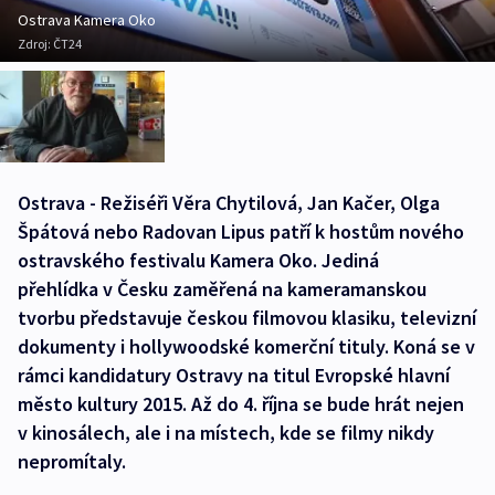
Ostrava Kamera Oko
Zdroj:
ČT24
Ostrava - Režiséři Věra Chytilová, Jan Kačer, Olga
Špátová nebo Radovan Lipus patří k hostům nového
ostravského festivalu Kamera Oko. Jediná
přehlídka v Česku zaměřená na kameramanskou
tvorbu představuje českou filmovou klasiku, televizní
dokumenty i hollywoodské komerční tituly. Koná se v
rámci kandidatury Ostravy na titul Evropské hlavní
město kultury 2015. Až do 4. října se bude hrát nejen
v kinosálech, ale i na místech, kde se filmy nikdy
nepromítaly.