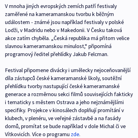
V mnoha jiných evropských zemích patří festivaly
zaměřené na kameramanskou tvorbu k běžným
událostem - známé jsou například festivaly v polské
Lodži, v Madridu nebo v Makedonii. V Česku taková
akce zatím chyběla. „Česká republika má přitom velice
slavnou kameramanskou minulost,“ připomíná
programový ředitel přehlídky Jakub Felcman.
Festival připomene divácky i umělecky nejoceňovanější
díla zástupců české kameramanské školy, soutěžní
přehlídku tvorby nastupující české kameramanské
generace a rozměrnou sekci filmů souvisejících fakticky
i tematicky s městem Ostrava a jeho nejznámějšími
specifiky. Projekce v kinosálech doplňují promítání v
klubech, v plenéru, ve veřejné zástavbě a na fasády
domů, promítat se bude například v dole Michal či ve
Vítkovicích. Více o programu
zde
.