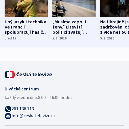
Jiný jazyk i technika.
„Musíme zapojit
Na Ukrajině j
Ve Francii
ženy.“ Litevští
zadržováni o
spolupracují hasiči z
politici zvažují
z více než 50 
různých zemí
dohodu o
Bojovali na s
před 15
h
5. 8. 2026
5. 8. 2026
demografii
Ruska
Divácké centrum
každý všední den:
8:00—16:00 hodin
261 136 113
info@ceskatelevize.cz