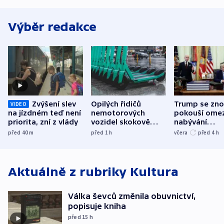
Výběr redakce
Zvýšení slev
Opilých řidičů
Trump se zn
VIDEO
na jízdném teď není
nemotorových
pokouší omez
priorita, zní z vlády
vozidel skokově
nabývání
přibylo, nejvíc ve
amerického
před 40
m
před 1
h
včera
před 4
h
středních Čechách
občanství
narozením
Aktuálně z rubriky
Kultura
Válka ševců změnila obuvnictví,
popisuje kniha
před 15
h