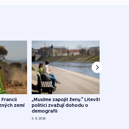
 Francii
„Musíme zapojit ženy.“ Litevští
Na Uk
ůzných zemí
politici zvažují dohodu o
občan
demografii
na s
5. 8. 2026
5. 8. 20