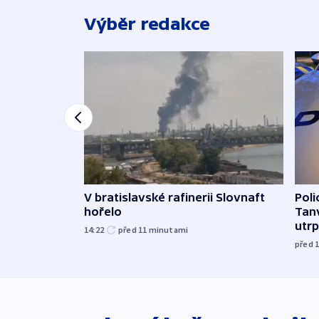
Výběr redakce
V bratislavské rafinerii Slovnaft
Poli
hořelo
Tanv
utrpě
14:22
před 11
minutami
před 