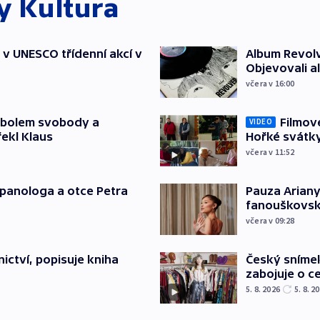
ky
Kultura
t v UNESCO třídenní akcí v
Album Revolv
Objevovali al
včera v 16:00
mbolem svobody a
Filmov
VIDEO
řekl Klaus
Hořké svátk
včera v 11:52
japanologa a otce Petra
Pauza Ariany
fanouškovsk
včera v 09:28
Český sníme
ictví, popisuje kniha
zabojuje o ce
5. 8. 2026
5. 8. 2