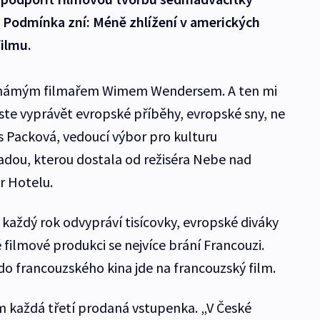
. Podmínka zní: Méně zhlížení v amerických
filmu.
 známým filmařem Wimem Wendersem. A ten mi
byste vyprávět evropské příběhy, evropské sny, ne
ris Packová, vedoucí výbor pro kulturu
adou, kterou dostala od režiséra Nebe nad
r Hotelu.
každý rok odvypráví tisícovky, evropské diváky
filmové produkci se nejvíce brání Francouzi.
do francouzského kina jde na francouzský film.
lm každá třetí prodaná vstupenka. „V České