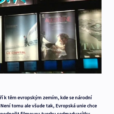
atří k těm evropským zemím, kde se národní
 Není tomu ale všude tak, Evropská unie chce
ch podpořit filmovou tvorbu sedmadvacítky