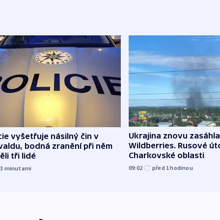
Ukrajina znovu zasáhla
cie vyšetřuje násilný čin v
Wildberries. Rusové úto
aldu, bodná zranění při něm
Charkovské oblasti
li tři lidé
09:02
před 1
hodinou
13
minutami