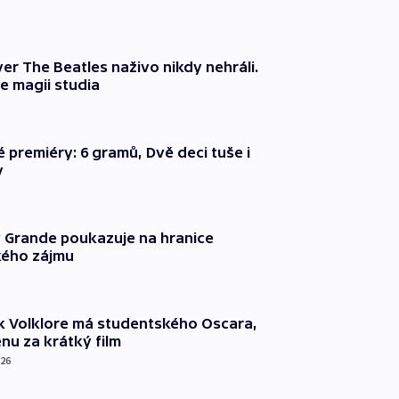
er The Beatles naživo nikdy nehráli.
e magii studia
é premiéry: 6 gramů, Dvě deci tuše i
y
 Grande poukazuje na hranice
ého zájmu
k Volklore má studentského Oscara,
nu za krátký film
026