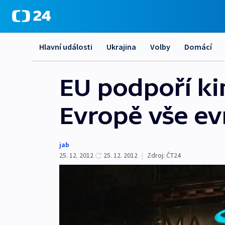
Hlavní události
Ukrajina
Volby
Domácí
EU podpoří ki
Evropě vše e
jab
25. 12. 2012
25. 12. 2012
|
Zdroj:
ČT24