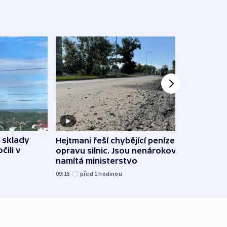
 sklady
Hejtmani řeší chybějící peníze na
VIDEO
čili v
opravu silnic. Jsou nenárokové,
stihn
namítá ministerstvo
však 
09:15
před 1
hodinou
před 2