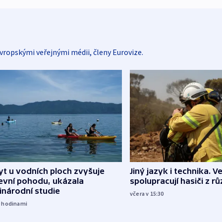
vropskými veřejnými médii, členy Eurovize.
Jiný jazyk i technika. Ve
t u vodních ploch zvyšuje
spolupracují hasiči z r
evní pohodu, ukázala
inárodní studie
včera v 15:30
9
hodinami