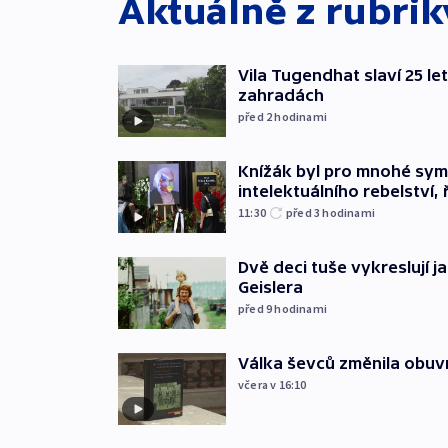
Aktuálně z rubri
Vila Tugendhat slaví 25 le
zahradách
před 2
hodinami
Knížák byl pro mnohé sy
intelektuálního rebelství, 
11:30
před 3
hodinami
Dvě deci tuše vykreslují 
Geislera
před 9
hodinami
Válka ševců změnila obuvn
včera v 16:10