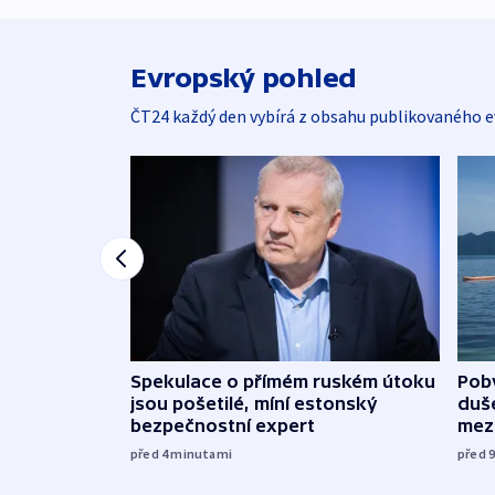
Evropský pohled
ČT24 každý den vybírá z obsahu publikovaného e
Spekulace o přímém ruském útoku
Poby
jsou pošetilé, míní estonský
duš
bezpečnostní expert
mez
před 4
minutami
před 