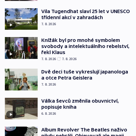
Vila Tugendhat slaví 25 let v UNESCO
třídenní akcí v zahradách
7. 8. 2026
Knížák byl pro mnohé symbolem
svobody a intelektuálního rebelství,
řekl Klaus
7. 8. 2026
7. 8. 2026
Dvě deci tuše vykreslují japanologa
a otce Petra Geislera
7. 8. 2026
Válka ševců změnila obuvnictví,
popisuje kniha
6. 8. 2026
Album Revolver The Beatles naživo
nikdy nehráli. Objevovali ale magii