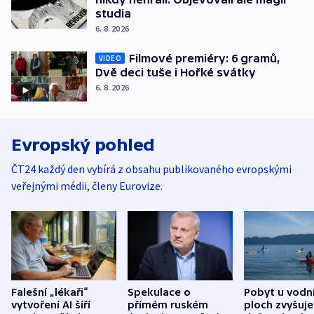
studia
6. 8. 2026
Filmové premiéry: 6 gramů,
VIDEO
Dvě deci tuše i Hořké svátky
6. 8. 2026
Evropský pohled
ČT24 každý den vybírá z obsahu publikovaného evropskými
veřejnými médii, členy Eurovize.
Falešní „lékaři“
Spekulace o
Pobyt u vodn
vytvoření AI šíří
přímém ruském
ploch zvyšuje