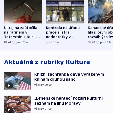
Ukrajina zaútočila
Kontrola na Úřadu
Kanadské úř
na rafinerii v
práce zjistila
hlásí první o
Tatarstánu, Rusko
nedostatky v
rozsáhlých le
udeřilo na Sumy a
účetnictví za 5,6
požárů
08:44
před 2
m
před 36
m
06:20
před 1
h
Oděsu
miliardy
Aktuálně z rubriky
Kultura
Knižní záchranka dává vyřazeným
knihám druhou šanci
včera v 09:00
„Brněnské hantec“ rozšíří kulturní
seznam na jihu Moravy
včera v 07:00