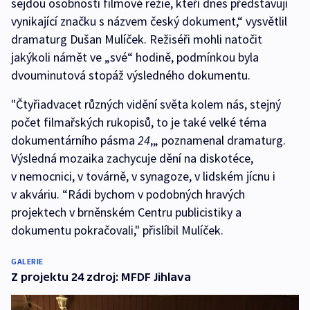
sejdou osobnosti filmové režie, kteří dnes představují
vynikající značku s názvem český dokument,“ vysvětlil
dramaturg Dušan Mulíček. Režiséři mohli natočit
jakýkoli námět ve „své“ hodině, podmínkou byla
dvouminutová stopáž výsledného dokumentu.
"Čtyřiadvacet různých vidění světa kolem nás, stejný
počet filmařských rukopisů, to je také velké téma
dokumentárního pásma
24
,„ poznamenal dramaturg.
Výsledná mozaika zachycuje dění na diskotéce,
v nemocnici, v továrně, v synagoze, v lidském jícnu i
v akváriu. “Rádi bychom v podobných hravých
projektech v brněnském Centru publicistiky a
dokumentu pokračovali," přislíbil Mulíček.
GALERIE
Z projektu 24 zdroj: MFDF Jihlava