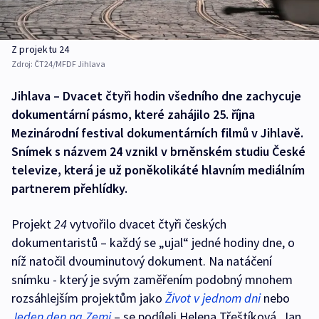
Z projektu 24
Zdroj:
ČT24/MFDF Jihlava
Jihlava – Dvacet čtyři hodin všedního dne zachycuje
dokumentární pásmo, které zahájilo 25. října
Mezinárodní festival dokumentárních filmů v Jihlavě.
Snímek s názvem 24 vznikl v brněnském studiu České
televize, která je už poněkolikáté hlavním mediálním
partnerem přehlídky.
Projekt
24
vytvořilo dvacet čtyři českých
dokumentaristů – každý se „ujal“ jedné hodiny dne, o
níž natočil dvouminutový dokument. Na natáčení
snímku - který je svým zaměřením podobný mnohem
rozsáhlejším projektům jako
Život v jednom dni
nebo
Jeden den na Zemi
– se podíleli Helena Třeštíková, Jan