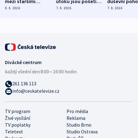
mezi staršími
útoku jsou pošetilé,
duševní poho
Poláky nebezpečné
míní estonský
ukázala
8. 8. 2026
7. 8. 2026
7. 8. 2026
zdravotní rady
bezpečnostní
mezinárodní 
expert
Divácké centrum
každý všední den:
8:00—16:00 hodin
261 136 113
info@ceskatelevize.cz
TV program
Pro média
Živé vysílání
Reklama
TV poplatky
Studio Brno
Teletext
Studio Ostrava