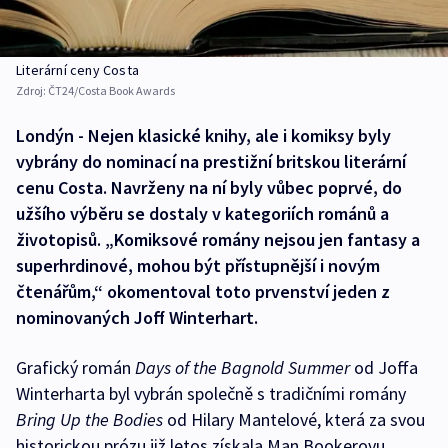
Literární ceny Costa
Zdroj:
ČT24/Costa Book Awards
Londýn - Nejen klasické knihy, ale i komiksy byly
vybrány do nominací na prestižní britskou literární
cenu Costa. Navrženy na ní byly vůbec poprvé, do
užšího výběru se dostaly v kategoriích románů a
životopisů. „Komiksové romány nejsou jen fantasy a
superhrdinové, mohou být přístupnější i novým
čtenářům,“ okomentoval toto prvenství jeden z
nominovaných Joff Winterhart.
Grafický román
Days of the Bagnold Summer
od Joffa
Winterharta byl vybrán společně s tradičními romány
Bring Up the Bodies
od Hilary Mantelové, která za svou
historickou prózu již letos získala Man Bookerovu