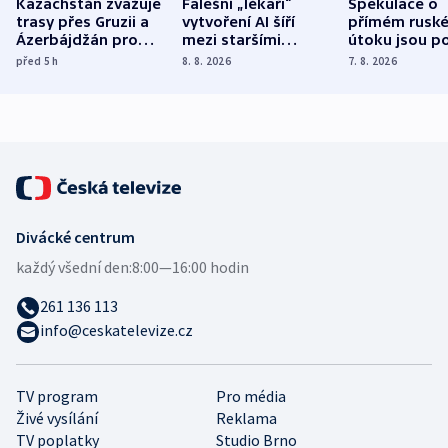
Kazachstán zvažuje
Falešní „lékaři“
Spekulace o
trasy přes Gruzii a
vytvoření AI šíří
přímém rusk
Ázerbájdžán pro
mezi staršími
útoku jsou po
vývoz ropy do
Poláky nebezpečné
míní estonsk
před 5
h
8. 8. 2026
7. 8. 2026
Evropy
zdravotní rady
bezpečnostn
expert
Divácké centrum
každý všední den:
8:00—16:00 hodin
261 136 113
info@ceskatelevize.cz
TV program
Pro média
Živé vysílání
Reklama
TV poplatky
Studio Brno