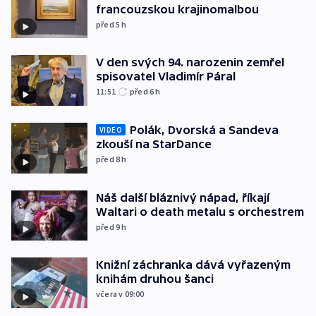
francouzskou krajinomalbou
před 5
h
V den svých 94. narozenin zemřel
spisovatel Vladimír Páral
11:51
před 6
h
Polák, Dvorská a Sandeva
VIDEO
zkouší na StarDance
před 8
h
Náš další bláznivý nápad, říkají
Waltari o death metalu s orchestrem
před 9
h
Knižní záchranka dává vyřazeným
knihám druhou šanci
včera v 09:00