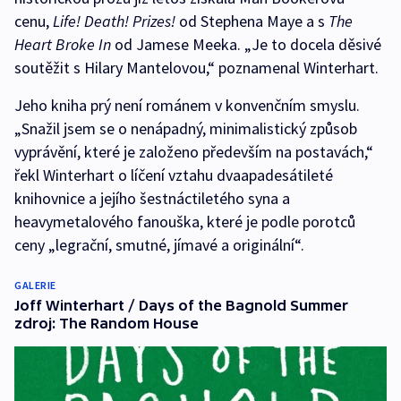
cenu,
Life! Death! Prizes!
od Stephena Maye a s
The
Heart Broke In
od Jamese Meeka. „Je to docela děsivé
soutěžit s Hilary Mantelovou,“ poznamenal Winterhart.
Jeho kniha prý není románem v konvenčním smyslu.
„Snažil jsem se o nenápadný, minimalistický způsob
vyprávění, které je založeno především na postavách,“
řekl Winterhart o líčení vztahu dvaapadesátileté
knihovnice a jejího šestnáctiletého syna a
heavymetalového fanouška, které je podle porotců
ceny „legrační, smutné, jímavé a originální“.
GALERIE
Joff Winterhart / Days of the Bagnold Summer
zdroj: The Random House