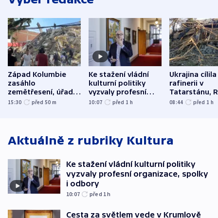
Západ Kolumbie
Ke stažení vládní
Ukrajina cílila
zasáhlo
kulturní politiky
rafinerii v
zemětřesení, úřady
vyzvaly profesní
Tatarstánu, 
hlásí přes sto obětí
organizace, spolky i
útočilo na mě
15:30
před 50
m
10:07
před 1
h
08:44
před 1
h
odbory
benzinky či s
WHO
Aktuálně z rubriky
Kultura
Ke stažení vládní kulturní politiky
vyzvaly profesní organizace, spolky
i odbory
10:07
před 1
h
Cesta za světlem vede v Krumlově