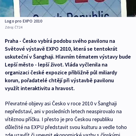
Logo pro EXPO 2010
Zdroj:
ČT24
Praha - Česko vybírá podobu svého pavilonu na
Světové výstavě EXPO 2010, která se tentokrát
uskuteční v Šanghaji. Hlavním tématem výstavy bude
Lepší město - lepší život. Vláda vyčlenila na
organizaci české expozice přibližně půl miliardy
korun, pořadatelé chtějí při výstavbě pavilonu
využít interaktivitu a hravost.
Převratné objevy asi Česko v roce 2010 v Šanghaji
nepředstaví, ani v posledních letech neaspirovalo na
vítěznou příčku. I přesto je pro Českou republiku
důležité na EXPU představit svou kulturu a vedle toho
zde uzavřít či upevnit ekonomické vazby s čínskými