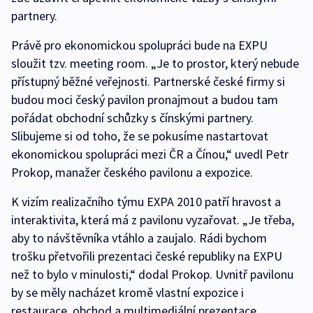
partnery.
Právě pro ekonomickou spolupráci bude na EXPU
sloužit tzv. meeting room. „Je to prostor, který nebude
přístupný běžné veřejnosti. Partnerské české firmy si
budou moci český pavilon pronajmout a budou tam
pořádat obchodní schůzky s čínskými partnery.
Slibujeme si od toho, že se pokusíme nastartovat
ekonomickou spolupráci mezi ČR a Čínou,“ uvedl Petr
Prokop, manažer českého pavilonu a expozice.
K vizím realizačního týmu EXPA 2010 patří hravost a
interaktivita, která má z pavilonu vyzařovat. „Je třeba,
aby to návštěvníka vtáhlo a zaujalo. Rádi bychom
trošku přetvořili prezentaci české republiky na EXPU
než to bylo v minulosti,“ dodal Prokop. Uvnitř pavilonu
by se měly nacházet kromě vlastní expozice i
restaurace, obchod a multimediální prezentace.