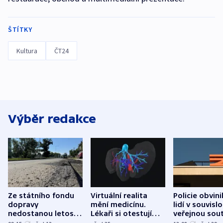
ŠTÍTKY
Kultura
ČT24
Výběr redakce
Ze státního fondu
Virtuální realita
Policie obvini
dopravy
mění medicínu.
lidí v souvislo
nedostanou letos
Lékaři si otestují
veřejnou sout
kraje na silnice ani
každý řez, říká
Správy železn