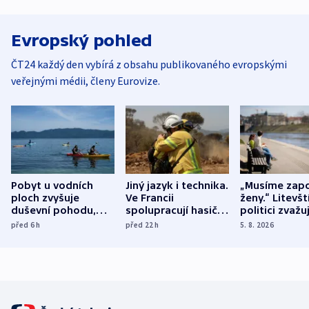
Evropský pohled
ČT24 každý den vybírá z obsahu publikovaného evropskými
veřejnými médii, členy Eurovize.
Pobyt u vodních
Jiný jazyk i technika.
„Musíme zapo
ploch zvyšuje
Ve Francii
ženy.“ Litevšt
duševní pohodu,
spolupracují hasiči z
politici zvažuj
ukázala
různých zemí
dohodu o
před 6
h
před 22
h
5. 8. 2026
mezinárodní studie
demografii