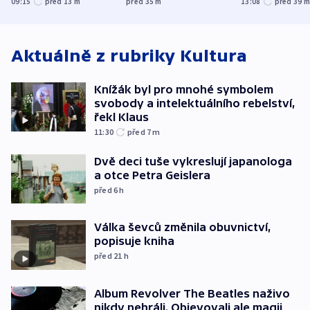
09:15
před 13
m
před 35
m
13:08
před 39
korunu, řekl Půta
český expert
Aktuálně z rubriky
Kultura
Knížák byl pro mnohé symbolem
svobody a intelektuálního rebelství,
řekl Klaus
11:30
před 7
m
Dvě deci tuše vykreslují japanologa
a otce Petra Geislera
před 6
h
Válka ševců změnila obuvnictví,
popisuje kniha
před 21
h
Album Revolver The Beatles naživo
nikdy nehráli. Objevovali ale magii