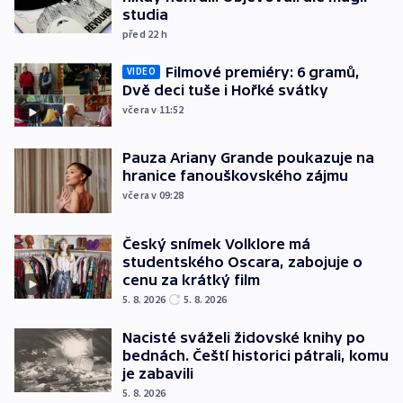
studia
před 22
h
Filmové premiéry: 6 gramů,
VIDEO
Dvě deci tuše i Hořké svátky
včera v 11:52
Pauza Ariany Grande poukazuje na
hranice fanouškovského zájmu
včera v 09:28
Český snímek Volklore má
studentského Oscara, zabojuje o
cenu za krátký film
5. 8. 2026
5. 8. 2026
Nacisté sváželi židovské knihy po
bednách. Čeští historici pátrali, komu
je zabavili
5. 8. 2026