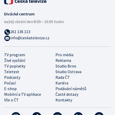
Divácké centrum
každý všední den:
8:00—16:00 hodin
261 136 113
info@ceskatelevize.cz
TV program
Pro média
Živé vysílání
Reklama
TV poplatky
Studio Brno
Teletext
Studio Ostrava
Podcasty
Rada ČT
Počasí
Kariéra
E-shop
Podávání námětů
Mobilní a TV aplikace
Časté dotazy
Vše o ČT
Kontakty