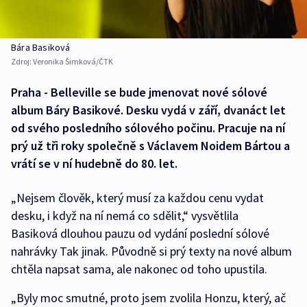
Bára Basiková
Zdroj:
Veronika Šimková/ČTK
Praha - Belleville se bude jmenovat nové sólové
album Báry Basikové. Desku vydá v září, dvanáct let
od svého posledního sólového počinu. Pracuje na ní
prý už tři roky společně s Václavem Noidem Bártou a
vrátí se v ní hudebně do 80. let.
„Nejsem člověk, který musí za každou cenu vydat
desku, i když na ní nemá co sdělit,“ vysvětlila
Basiková dlouhou pauzu od vydání poslední sólové
nahrávky Tak jinak. Původně si prý texty na nové album
chtěla napsat sama, ale nakonec od toho upustila.
„Byly moc smutné, proto jsem zvolila Honzu, který, ač