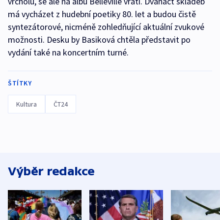
vrcholu, se ale na albu Belleville vrátí. Dvanáct skladeb
má vycházet z hudební poetiky 80. let a budou čistě
syntezátorové, nicméně zohledňující aktuální zvukové
možnosti. Desku by Basiková chtěla představit po
vydání také na koncertním turné.
ŠTÍTKY
Kultura
ČT24
Výběr redakce