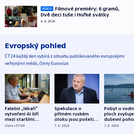
Filmové premiéry: 6 gramů,
VIDEO
Dvě deci tuše i Hořké svátky
6. 8. 2026
Evropský pohled
ČT24 každý den vybírá z obsahu publikovaného evropskými
veřejnými médii, členy Eurovize.
Falešní „lékaři“
Spekulace o
Pobyt u vodn
vytvoření AI šíří
přímém ruském
ploch zvyšuje
mezi staršími
útoku jsou pošetilé,
duševní poho
Poláky nebezpečné
míní estonský
ukázala
včera v 07:00
7. 8. 2026
7. 8. 2026
zdravotní rady
bezpečnostní
mezinárodní 