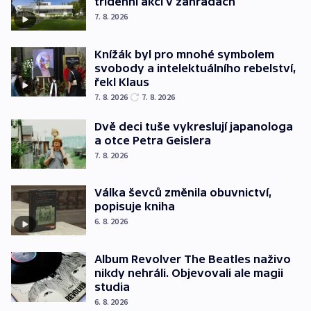
třídenní akcí v zahradách
7. 8. 2026
Knížák byl pro mnohé symbolem
svobody a intelektuálního rebelství,
řekl Klaus
7. 8. 2026
7. 8. 2026
Dvě deci tuše vykreslují japanologa
a otce Petra Geislera
7. 8. 2026
Válka ševců změnila obuvnictví,
popisuje kniha
6. 8. 2026
Album Revolver The Beatles naživo
nikdy nehráli. Objevovali ale magii
studia
6. 8. 2026