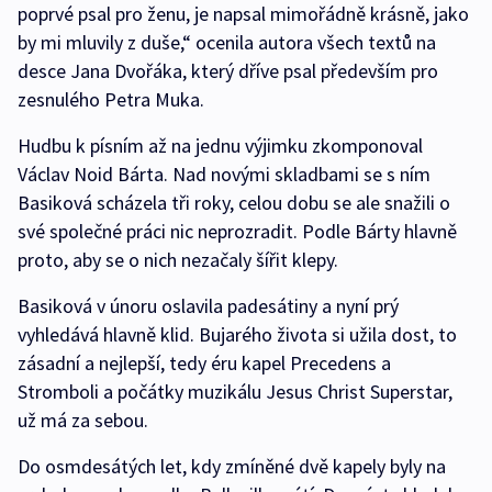
poprvé psal pro ženu, je napsal mimořádně krásně, jako
by mi mluvily z duše,“ ocenila autora všech textů na
desce Jana Dvořáka, který dříve psal především pro
zesnulého Petra Muka.
Hudbu k písním až na jednu výjimku zkomponoval
Václav Noid Bárta. Nad novými skladbami se s ním
Basiková scházela tři roky, celou dobu se ale snažili o
své společné práci nic neprozradit. Podle Bárty hlavně
proto, aby se o nich nezačaly šířit klepy.
Basiková v únoru oslavila padesátiny a nyní prý
vyhledává hlavně klid. Bujarého života si užila dost, to
zásadní a nejlepší, tedy éru kapel Precedens a
Stromboli a počátky muzikálu Jesus Christ Superstar,
už má za sebou.
Do osmdesátých let, kdy zmíněné dvě kapely byly na