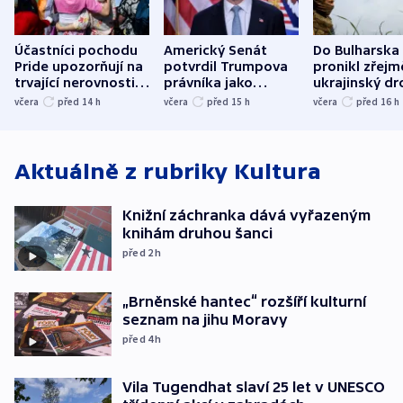
Účastníci pochodu
Americký Senát
Do Bulharska
Pride upozorňují na
potvrdil Trumpova
pronikl zřejm
trvající nerovnosti i
právníka jako
ukrajinský dr
společenskou
ministra
explodoval k
včera
před 14
h
včera
před 15
h
včera
před 16
h
atmosféru
spravedlnosti
od plynovod
Aktuálně z rubriky
Kultura
Knižní záchranka dává vyřazeným
knihám druhou šanci
před 2
h
„Brněnské hantec“ rozšíří kulturní
seznam na jihu Moravy
před 4
h
Vila Tugendhat slaví 25 let v UNESCO