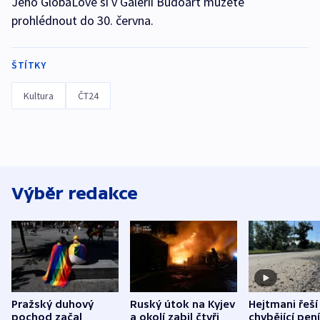
Jeho GlobaLove si v Galerii Budoart můžete
prohlédnout do 30. června.
ŠTÍTKY
Kultura
ČT24
Výběr redakce
Pražský duhový
Ruský útok na Kyjev
Hejtmani řeší
pochod začal
a okolí zabil čtyři
chybějící pen