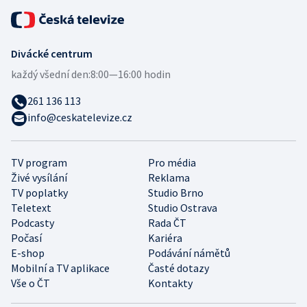
Divácké centrum
každý všední den:
8:00—16:00 hodin
261 136 113
info@ceskatelevize.cz
TV program
Pro média
Živé vysílání
Reklama
TV poplatky
Studio Brno
Teletext
Studio Ostrava
Podcasty
Rada ČT
Počasí
Kariéra
E-shop
Podávání námětů
Mobilní a TV aplikace
Časté dotazy
Vše o ČT
Kontakty