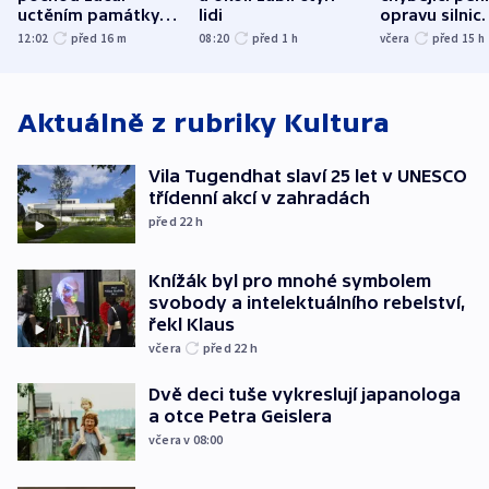
uctěním památky
lidi
opravu silnic.
obětí berlínského
nenárokové, 
12:02
před 16
m
08:20
před 1
h
včera
před 15
h
útoku
ministerstvo
Aktuálně z rubriky
Kultura
Vila Tugendhat slaví 25 let v UNESCO
třídenní akcí v zahradách
před 22
h
Knížák byl pro mnohé symbolem
svobody a intelektuálního rebelství,
řekl Klaus
včera
před 22
h
Dvě deci tuše vykreslují japanologa
a otce Petra Geislera
včera v 08:00