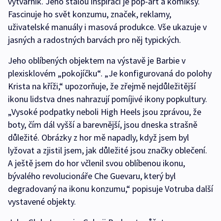
výtvarník. Jeho stálou inspirací je pop-art a komiksy.
Fascinuje ho svět konzumu, značek, reklamy,
uživatelské manuály i masová produkce. Vše ukazuje v
jasných a radostných barvách pro něj typických.
Jeho oblíbených objektem na výstavě je Barbie v
plexisklovém „pokojíčku“. „Je konfigurovaná do polohy
Krista na kříži,“ upozorňuje, že zřejmě nejdůležitější
ikonu lidstva dnes nahrazují pomíjivé ikony popkultury.
„Vysoké podpatky neboli High Heels jsou zprávou, že
boty, čím dál vyšší a barevnější, jsou dneska strašně
důležité. Obrázky z hor mě napadly, když jsem byl
lyžovat a zjistil jsem, jak důležité jsou značky oblečení.
A ještě jsem do hor včlenil svou oblíbenou ikonu,
bývalého revolucionáře Che Guevaru, který byl
degradovaný na ikonu konzumu,“ popisuje Votruba další
vystavené objekty.