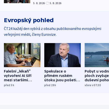
5. 8. 2026
5. 8. 2026
Evropský pohled
ČT24 každý den vybírá z obsahu publikovaného evropskými
veřejnými médii, členy Eurovize.
Falešní „lékaři“
Spekulace o
Pobyt u vodn
vytvoření AI šíří
přímém ruském
ploch zvyšuje
mezi staršími
útoku jsou pošetilé,
duševní poho
Poláky nebezpečné
míní estonský
ukázala
před 5
h
před 19
h
včera v 07:30
zdravotní rady
bezpečnostní
mezinárodní 
expert