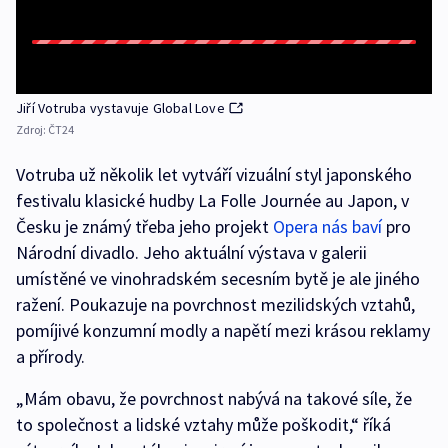
Jiří Votruba vystavuje Global Love
Zdroj:
ČT24
Votruba už několik let vytváří vizuální styl japonského
festivalu klasické hudby La Folle Journée au Japon, v
Česku je známý třeba jeho projekt
Opera nás baví
pro
Národní divadlo. Jeho aktuální výstava v galerii
umístěné ve vinohradském secesním bytě je ale jiného
ražení. Poukazuje na povrchnost mezilidských vztahů,
pomíjivé konzumní modly a napětí mezi krásou reklamy
a přírody.
„Mám obavu, že povrchnost nabývá na takové síle, že
to společnost a lidské vztahy může poškodit,“ říká