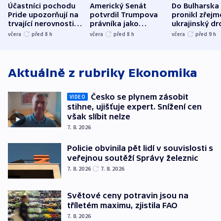
Účastníci pochodu
Americký Senát
Do Bulharska
Pride upozorňují na
potvrdil Trumpova
pronikl zřejm
trvající nerovnosti i
právníka jako
ukrajinský dr
společenskou
ministra
explodoval k
včera
před 8
h
včera
před 8
h
včera
před 9
h
atmosféru
spravedlnosti
od plynovod
Aktuálně z rubriky
Ekonomika
Česko se plynem zásobit
VIDEO
stihne, ujišťuje expert. Snížení cen
však slíbit nelze
7. 8. 2026
Policie obvinila pět lidí v souvislosti s
veřejnou soutěží Správy železnic
7. 8. 2026
7. 8. 2026
Světové ceny potravin jsou na
tříletém maximu, zjistila FAO
7. 8. 2026