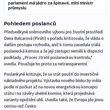
parlament má jádro za špinavé, míní ministr
průmyslu
Pohledem poslanců
Předsedkyně sněmovního výboru pro životní prostředí
Dana Balcarová (Piráti) v pořadu kritizovala, že vláda o
dalším postupu rozhodla, aniž k tomu zasedala stálá
poslanecká komise a že její zástupci neměli k dispozici
podklady. „Proces ztratil poslaneckou kontrolu,“
uvedla. Považuje ho proto za netransparentní.
Poslankyně kritizuje, že se stát pouští do investičně
nákladného projektu. Výstavba nového bloku by měla
podle ní počkat až na novou energetickou koncepci
státu i na závěry uhelné komise, která projednává
varianty opuštění uhlí. Uvedla také, že Evropa jde jinou
cestou než Česko.