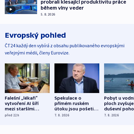
probrali klesající produktivitu práce
během vlny veder
5. 8. 2026
Evropský pohled
ČT24 každý den vybírá z obsahu publikovaného evropskými
veřejnými médii, členy Eurovize.
Falešní „lékaři“
Spekulace o
Pobyt u vodn
vytvoření AI šíří
přímém ruském
ploch zvyšuje
mezi staršími
útoku jsou pošetilé,
duševní poho
Poláky nebezpečné
míní estonský
ukázala
před 22
h
7. 8. 2026
7. 8. 2026
zdravotní rady
bezpečnostní
mezinárodní 
expert