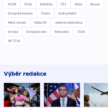
KSČM
Piráti
Elektřina
ČEZ
Vláda
Brusel
Evropská komise
Česko
Andrej Babiš
Miloš Zeman
Vláda ČR
Jaderná elektrárna
Evropa
Evropská unie
Rakousko
ČSSD
90' ČT24
Výběr redakce