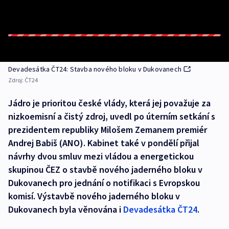
Devadesátka ČT24: Stavba nového bloku v Dukovanech
Zdroj:
ČT24
Jádro je prioritou české vlády, která jej považuje za
nizkoemisní a čistý zdroj, uvedl po úterním setkání s
prezidentem republiky Milošem Zemanem premiér
Andrej Babiš (ANO). Kabinet také v pondělí přijal
návrhy dvou smluv mezi vládou a energetickou
skupinou ČEZ o stavbě nového jaderného bloku v
Dukovanech pro jednání o notifikaci s Evropskou
komisí. Výstavbě nového jaderného bloku v
Dukovanech byla věnována i
Devadesátka ČT24
.