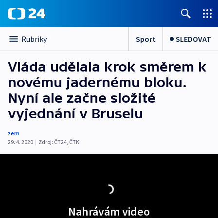
Sport
SLEDOVAT
Rubriky
Vláda udělala krok směrem k
novému jadernému bloku.
Nyní ale začne složité
vyjednání v Bruselu
zem
29. 4. 2020
|
Zdroj:
ČT24
,
ČTK
Nahrávám video