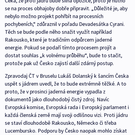
Čeká, že proti jádru bude silná opozice, proto je nutno
se na proces obhajoby dobře připravit. „Důležité je, aby
nebylo možno projekt pohřbít na procesních
pochybeních,“ zdůraznil v pořadu Devadesátka Cyrani.
Těch se bude podle něho snažit využít například
Rakousko, které je tradičním odpůrcem jaderné
energie. Pokud se podaří tímto procesem projít a
dostat souhlas „k volnému průběhu“, bude to stačit,
protože pak už Česko zajistí další zdárný postup.
Zpravodaj ČT v Bruselu Lukáš Dolanský k šancím Česka
uspět s jádrem uvedl, že to bude extrémně těžké. A to
proto, že v prosinci jaderná energie vypadla z
dokumentů jako dlouhodobý čistý zdroj. Navíc
Evropská komise, Evropská rada i Evropský parlament i
každá členská země mají svoji odlišnou vizi. Proti jádru
se staví dlouhodobě Rakousko, Německo či třeba
Lucembursko. Podporu by Česko naopak mohlo získat