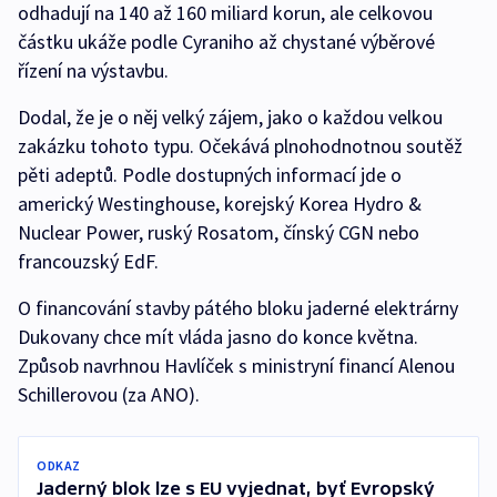
odhadují na 140 až 160 miliard korun, ale celkovou
částku ukáže podle Cyraniho až chystané výběrové
řízení na výstavbu.
Dodal, že je o něj velký zájem, jako o každou velkou
zakázku tohoto typu. Očekává plnohodnotnou soutěž
pěti adeptů. Podle dostupných informací jde o
americký Westinghouse, korejský Korea Hydro &
Nuclear Power, ruský Rosatom, čínský CGN nebo
francouzský EdF.
O financování stavby pátého bloku jaderné elektrárny
Dukovany chce mít vláda jasno do konce května.
Způsob navrhnou Havlíček s ministryní financí Alenou
Schillerovou (za ANO).
ODKAZ
Jaderný blok lze s EU vyjednat, byť Evropský