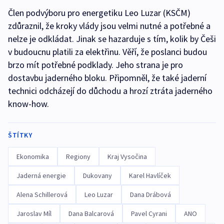
Člen podvýboru pro energetiku Leo Luzar (KSČM)
zdůraznil, že kroky vlády jsou velmi nutné a potřebné a
nelze je odkládat. Jinak se hazarduje s tím, kolik by Češi
v budoucnu platili za elektřinu. Věří, že poslanci budou
brzo mít potřebné podklady. Jeho strana je pro
dostavbu jaderného bloku. Připomněl, že také jaderní
technici odcházejí do důchodu a hrozí ztráta jaderného
know-how.
ŠTÍTKY
Ekonomika
Regiony
Kraj Vysočina
Jaderná energie
Dukovany
Karel Havlíček
Alena Schillerová
Leo Luzar
Dana Drábová
Jaroslav Míl
Dana Balcarová
Pavel Cyrani
ANO