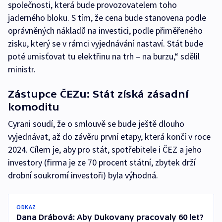
společnosti, která bude provozovatelem toho
jaderného bloku. S tím, že cena bude stanovena podle
oprávněných nákladů na investici, podle přiměřeného
zisku, který se v rámci vyjednávání nastaví. Stát bude
poté umisťovat tu elektřinu na trh – na burzu,“ sdělil
ministr.
Zástupce ČEZu: Stát získá zásadní
komoditu
Cyrani soudí, že o smlouvě se bude ještě dlouho
vyjednávat, až do závěru první etapy, která končí v roce
2024. Cílem je, aby pro stát, spotřebitele i ČEZ a jeho
investory (firma je ze 70 procent státní, zbytek drží
drobní soukromí investoři) byla výhodná.
ODKAZ
Dana Drábová: Aby Dukovany pracovaly 60 let?