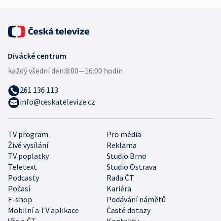
Divácké centrum
každý všední den:
8:00—16:00 hodin
261 136 113
info@ceskatelevize.cz
TV program
Pro média
Živé vysílání
Reklama
TV poplatky
Studio Brno
Teletext
Studio Ostrava
Podcasty
Rada ČT
Počasí
Kariéra
E-shop
Podávání námětů
Mobilní a TV aplikace
Časté dotazy
Vše o ČT
Kontakty