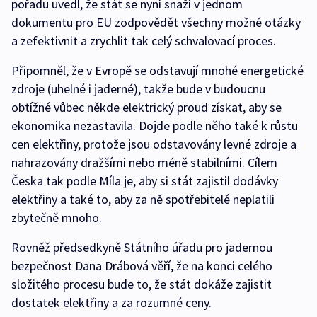
pořadu uvedl, že stát se nyní snaží v jednom
dokumentu pro EU zodpovědět všechny možné otázky
a zefektivnit a zrychlit tak celý schvalovací proces.
Připomněl, že v Evropě se odstavují mnohé energetické
zdroje (uhelné i jaderné), takže bude v budoucnu
obtížné vůbec někde elektrický proud získat, aby se
ekonomika nezastavila. Dojde podle něho také k růstu
cen elektřiny, protože jsou odstavovány levné zdroje a
nahrazovány dražšími nebo méně stabilními. Cílem
Česka tak podle Míla je, aby si stát zajistil dodávky
elektřiny a také to, aby za ně spotřebitelé neplatili
zbytečně mnoho.
Rovněž předsedkyně Státního úřadu pro jadernou
bezpečnost Dana Drábová věří, že na konci celého
složitého procesu bude to, že stát dokáže zajistit
dostatek elektřiny a za rozumné ceny.