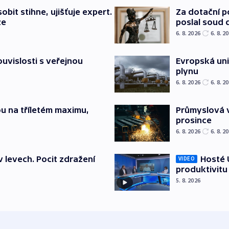
bit stihne, ujišťuje expert.
Za dotační 
ze
poslal soud 
6. 8. 2026
6. 8. 2
souvislosti s veřejnou
Evropská un
plynu
6. 8. 2026
6. 8. 2
u na tříletém maximu,
Průmyslová v
prosince
6. 8. 2026
6. 8. 2
v levech. Pocit zdražení
Hosté U
VIDEO
produktivitu
5. 8. 2026