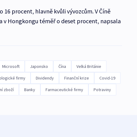
o 16 procent, hlavně kvůli vývozcům. V Číně
 a v Hongkongu téměř o deset procent, napsala
Microsoft
Japonsko
Čína
Velká Británie
logické firmy
Dividendy
Finanční krize
Covid-19
í zboží
Banky
Farmaceutické firmy
Potraviny