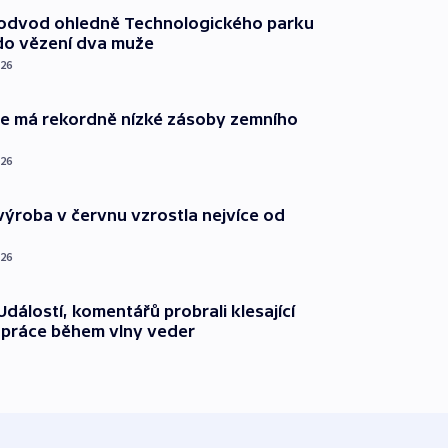
podvod ohledně Technologického parku
do vězení dva muže
026
ie má rekordně nízké zásoby zemního
026
ýroba v červnu vzrostla nejvíce od
026
dálostí, komentářů probrali klesající
 práce během vlny veder