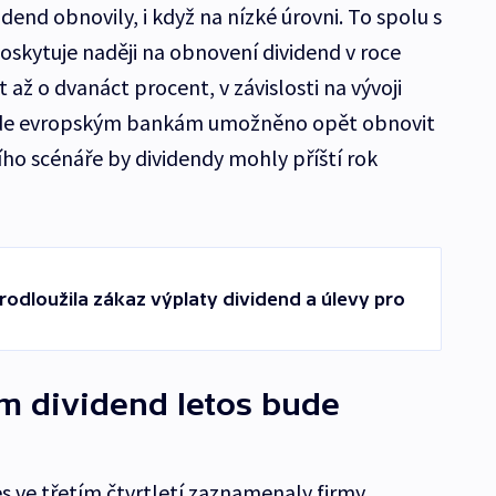
idend obnovily, i když na nízké úrovni. To spolu s
oskytuje naději na obnovení dividend v roce
až o dvanáct procent, v závislosti na vývoji
ude evropským bankám umožněno opět obnovit
ího scénáře by dividendy mohly příští rok
rodloužila zákaz výplaty dividend a úlevy pro
m dividend letos bude
s ve třetím čtvrtletí zaznamenaly firmy