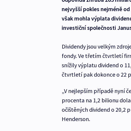
nejvyšší pokles nejméně od f
však mohla výplata dividend
investiční společnosti Jan
Dividendy jsou velkým zdroj
fondy. Ve třetím čtvrtletí f
snížily výplatu dividend o 1
čtvrtletí pak dokonce o 22 pr
„V nejlepším případě nyní č
procenta na 1,2 bilionu dol
očištěných dividend o 20,2 p
Henderson.