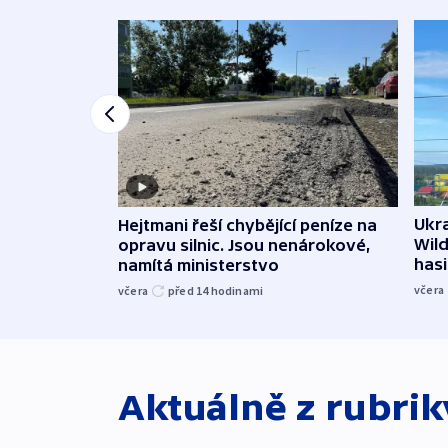
Ukra
Hejtmani řeší chybějící peníze na
Wild
opravu silnic. Jsou nenárokové,
hasi
namítá ministerstvo
včera
včera
před 14
hodinami
Aktuálně z rubri