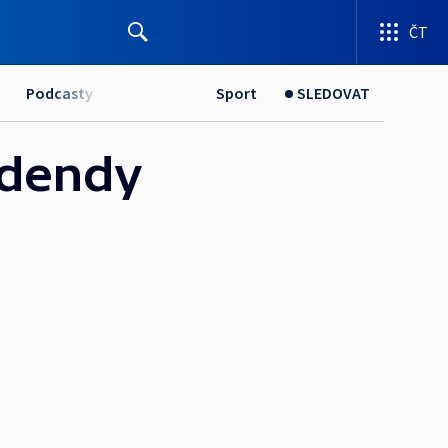
ČT
Podcasty
Sport
SLEDOVAT
videndy