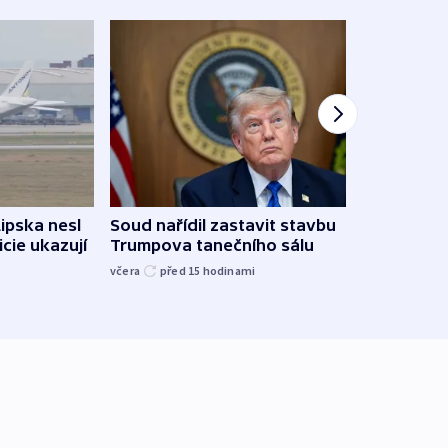
Lipska nesl
Soud nařídil zastavit stavbu
Žido
icie ukazují
Trumpova tanečního sálu
břehu
kriti
včera
před 15
hodinami
před 1