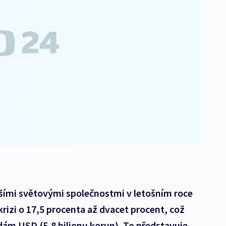
šími světovými společnostmi v letošním roce
krizi o 17,5 procenta až dvacet procent, což
dám USD (5,8 bilionu korun). To představuje