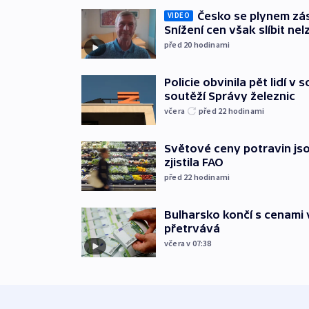
Česko se plynem záso
VIDEO
Snížení cen však slíbit nel
před 20
hodinami
Policie obvinila pět lidí v 
soutěží Správy železnic
včera
před 22
hodinami
Světové ceny potravin jso
zjistila FAO
před 22
hodinami
Bulharsko končí s cenami 
přetrvává
včera v 07:38