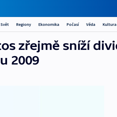
Svět
Regiony
Ekonomika
Počasí
Věda
Kultura
tos zřejmě sníží di
ku 2009