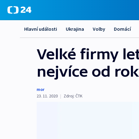
Hlavní události
Ukrajina
Volby
Domácí
Velké firmy le
nejvíce od ro
mor
23. 11. 2020
|
Zdroj:
ČTK