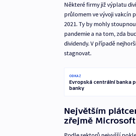
Některé firmy již výplatu div
průlomem ve vývoji vakcín p
2021. Ty by mohly stoupnout 
pandemie a na tom, zda b
dividendy. V případě nejhorš
stagnovat.
ODKAZ
Evropská centrální banka p
banky
Největším plátce
zřejmě Microsoft
Podle sektorů nejvyšší pokle