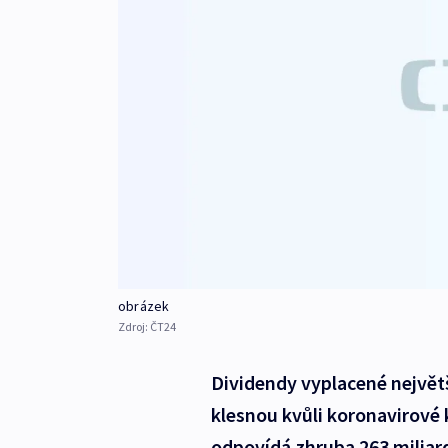
obrázek
Zdroj:
ČT24
Dividendy vyplacené největ
klesnou kvůli koronavirové 
odpovídá zhruba 263 miliar