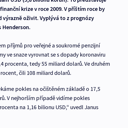
inanční krize v roce 2009. V příštím roce by
 výrazně oživit. Vyplývá to z prognózy
us Henderson.
em příjmů pro veřejné a soukromé penzijní
irmy ve snaze vyrovnat se s dopady koronaviru
1,4 procenta, tedy 55 miliard dolarů. Ve druhém
ocent, čili 108 miliard dolarů.
ekáme pokles na očištěném základě o 17,5
arů. V nejhorším případě vidíme pokles
rocenta na 1,16 bilionu USD,“ uvedl Janus