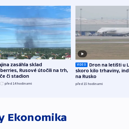
jina zasáhla sklad
Dron na letišti u 
VIDEO
berries, Rusové útočili na trh,
skoro kilo trhaviny, ind
če či stadion
na Rusko
před 14
hodinami
před 15
hodinami
ky
Ekonomika