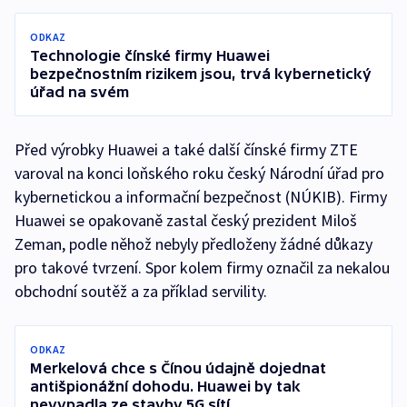
ODKAZ
Technologie čínské firmy Huawei
bezpečnostním rizikem jsou, trvá kybernetický
úřad na svém
Před výrobky Huawei a také další čínské firmy ZTE
varoval na konci loňského roku český Národní úřad pro
kybernetickou a informační bezpečnost (NÚKIB). Firmy
Huawei se opakovaně zastal český prezident Miloš
Zeman, podle něhož nebyly předloženy žádné důkazy
pro takové tvrzení. Spor kolem firmy označil za nekalou
obchodní soutěž a za příklad servility.
ODKAZ
Merkelová chce s Čínou údajně dojednat
antišpionážní dohodu. Huawei by tak
nevypadla ze stavby 5G sítí