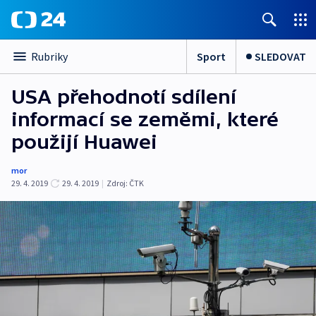
Sport
SLEDOVAT
Rubriky
USA přehodnotí sdílení
informací se zeměmi, které
použijí Huawei
mor
29. 4. 2019
29. 4. 2019
|
Zdroj:
ČTK