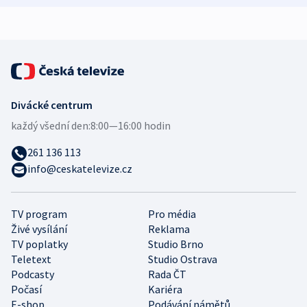
Divácké centrum
každý všední den:
8:00—16:00 hodin
261 136 113
info@ceskatelevize.cz
TV program
Pro média
Živé vysílání
Reklama
TV poplatky
Studio Brno
Teletext
Studio Ostrava
Podcasty
Rada ČT
Počasí
Kariéra
E-shop
Podávání námětů