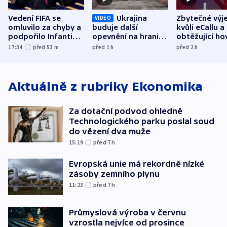
Vedení FIFA se
Ukrajina
Zbytečné výj
VIDEO
omluvilo za chyby a
buduje další
kvůli eCallu a
podpořilo Infantina.
opevnění na hranici
obtěžující ho
UEFA trvá na
s Běloruskem
zdržují záchr
17:34
před 53
m
před 1
h
před 2
h
bojkotu
Aktuálně z rubriky
Ekonomika
Za dotační podvod ohledně
Technologického parku poslal soud
do vězení dva muže
15:19
před 7
h
Evropská unie má rekordně nízké
zásoby zemního plynu
11:23
před 7
h
Průmyslová výroba v červnu
vzrostla nejvíce od prosince