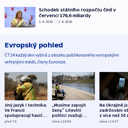
Schodek státního rozpočtu činil v
červenci 176,6 miliardy
3. 8. 2026
3. 8. 2026
Evropský pohled
ČT24 každý den vybírá z obsahu publikovaného evropskými
veřejnými médii, členy Eurovize.
Jiný jazyk i technika.
„Musíme zapojit
Na Ukrajině j
Ve Francii
ženy.“ Litevští
zadržováni o
spolupracují hasiči z
politici zvažují
z více než 50 
různých zemí
dohodu o
Bojovali na s
před 7
h
včera v 16:00
včera v 14:37
demografii
Ruska