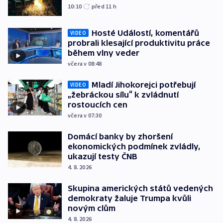
10:10
před 11
h
Hosté Událostí, komentářů
VIDEO
probrali klesající produktivitu práce
během vlny veder
včera v 08:48
Mladí Jihokorejci potřebují
VIDEO
„žebráckou sílu“ k zvládnutí
rostoucích cen
včera v 07:30
Domácí banky by zhoršení
ekonomických podmínek zvládly,
ukazují testy ČNB
4. 8. 2026
Skupina amerických států vedených
demokraty žaluje Trumpa kvůli
novým clům
4. 8. 2026