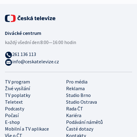
Divácké centrum
každý všední den:
8:00—16:00 hodin
261 136 113
info@ceskatelevize.cz
TV program
Pro média
Živé vysílání
Reklama
TV poplatky
Studio Brno
Teletext
Studio Ostrava
Podcasty
Rada ČT
Počasí
Kariéra
E-shop
Podávání námětů
Mobilní a TV aplikace
Časté dotazy
Vše o ČT
Kontakty