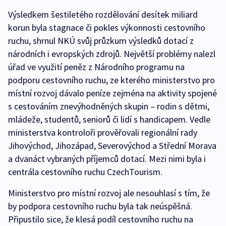
Výsledkem šestiletého rozdělování desítek miliard
korun byla stagnace či pokles výkonnosti cestovního
ruchu, shrnul NKÚ svůj průzkum výsledků dotací z
národních i evropských zdrojů. Největší problémy nalezl
úřad ve využití peněz z Národního programu na
podporu cestovního ruchu, ze kterého ministerstvo pro
místní rozvoj dávalo peníze zejména na aktivity spojené
s cestováním znevýhodněných skupin – rodin s dětmi,
mládeže, studentů, seniorů či lidí s handicapem. Vedle
ministerstva kontroloři prověřovali regionální rady
Jihovýchod, Jihozápad, Severovýchod a Střední Morava
a dvanáct vybraných příjemců dotací. Mezi nimi byla i
centrála cestovního ruchu CzechTourism.
Ministerstvo pro místní rozvoj ale nesouhlasí s tím, že
by podpora cestovního ruchu byla tak neúspěšná.
Připustilo sice, že klesá podíl cestovního ruchu na