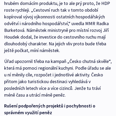
hrubém domácím produktu, je to ale prý proto, že HDP
roste rychleji. „Cestovní ruch tak v tomto období
kopíroval vývoj výkonnosti ostatních hospodářských
odvětví i národního hospodářství,“ uvedla MMR Radka
Burketová. Náměstek ministryně pro místní rozvoj Jiří
Houdek dodal, že investice do cestovního ruchu mají
dlouhodobý charakter. Na jejich vliv proto bude třeba
ještě počkat, míní náměstek.
Úřad upozornil třeba na kampaň „Česko chutná skvěle“,
která má pomoci regionální kuchyni. Podle úřadu se ale
u ní měnily cíle, rozpočet i jednotlivé aktivity. Česko
přitom jako turistickou destinaci vyhledává v
posledních letech více a více cizinců. Jenže tu tráví
méně času a utrácí méně peněz.
Rušení podpořených projektů i pochybnosti o
správném využití peněz