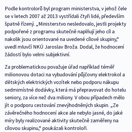
Podle kontrolorů byl program ministerstva, v jehož čele
se v letech 2007 až 2013 vystřídali čtyři lidé, především
špatně řízený. „Ministerstvo nesledovalo, jestli projekty
podpořené z programu skutečně naplňují jeho cíl a
nakolik jsou orientované na uvedené cílové skupiny,“
uvedl mluvčí NKÚ Jaroslav Broža. Dodal, že hodnocení
žádostí bylo velmi subjektivní.
Za problematickou považuje úřad například téměř
milionovou dotaci na vybudování půjčovny elektrokol a
dětských elektrických vozítek nebo podporu nákupu
sedmimístné dodávky, která má přepravovat do hotelu
seniory, za více než dva miliony. V obou případech mělo
jít o podporu cestování znevýhodněných skupin. „Ze
závěrečného hodnocení akce ale nebylo jasné, do jaké
míry byly realizované aktivity skutečně zaměřeny na
cílovou skupinu,“ poukázali kontroloři.