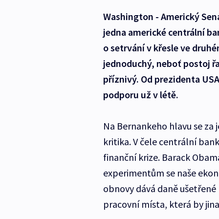
Washington - Americký Sená
jedna americké centrální ba
o setrvání v křesle ve druh
jednoduchý, neboť postoj řa
příznivý. Od prezidenta USA
podporu už v létě.
Na Bernankeho hlavu se za j
kritika. V čele centrální ban
finanční krize. Barack Obama
experimentům se naše ekon
obnovy dává daně ušetřené n
pracovní místa, která by jin