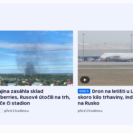
jina zasáhla sklad
Dron na letišti u 
VIDEO
berries, Rusové útočili na trh,
skoro kilo trhaviny, ind
če či stadion
na Rusko
před 1
hodinou
před 1
hodinou