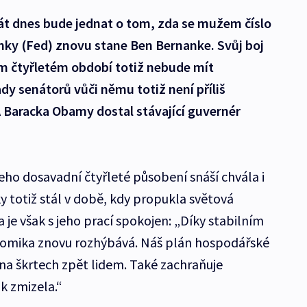
t dnes bude jednat o tom, zda se mužem číslo
nky (Fed) znovu stane Ben Bernanke. Svůj boj
ém čtyřletém období totiž nebude mít
dy senátorů vůči němu totiž není příliš
 Baracka Obamy dostal stávající guvernér
eho dosavadní čtyřleté působení snáší chvála i
ky totiž stál v době, kdy propukla světová
 je však s jeho prací spokojen: „Díky stabilním
omika znovu rozhýbává. Náš plán hospodářské
a škrtech zpět lidem. Také zachraňuje
ak zmizela.“