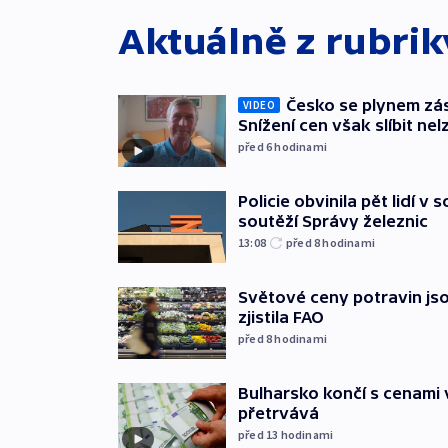
Aktuálně z rubri
Česko se plynem záso
VIDEO
Snížení cen však slíbit nel
před 6
hodinami
Policie obvinila pět lidí v 
soutěží Správy železnic
13:08
před 8
hodinami
Světové ceny potravin jso
zjistila FAO
před 8
hodinami
Bulharsko končí s cenami 
přetrvává
před 13
hodinami