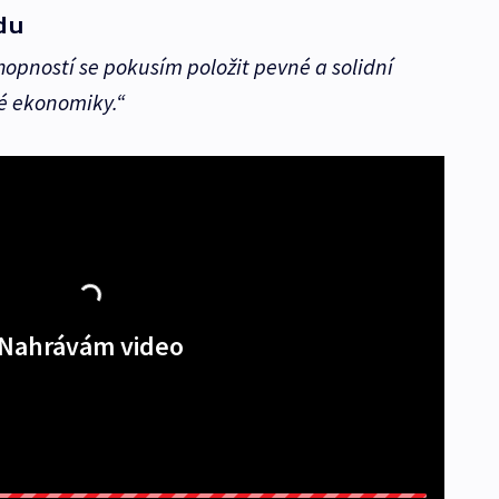
du
hopností se pokusím položit pevné a solidní
é ekonomiky.“
Nahrávám video