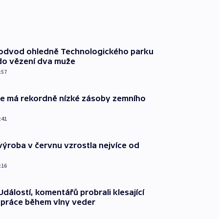
podvod ohledně Technologického parku
do vězení dva muže
:57
ie má rekordně nízké zásoby zemního
:41
ýroba v červnu vzrostla nejvíce od
:16
dálostí, komentářů probrali klesající
 práce během vlny veder