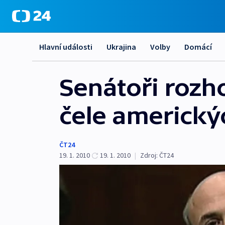
Hlavní události
Ukrajina
Volby
Domácí
Senátoři roz
čele americký
ČT24
19. 1. 2010
19. 1. 2010
|
Zdroj:
ČT24