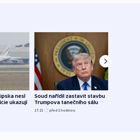
Lipska nesl
Soud nařídil zastavit stavbu
Žido
icie ukazují
Trumpova tanečního sálu
břehu
kriti
17:21
před 1
hodinou
před 1