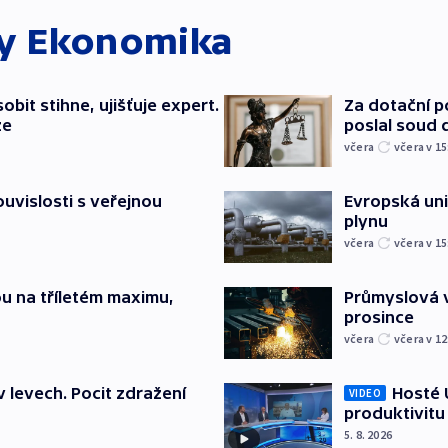
ky
Ekonomika
bit stihne, ujišťuje expert.
Za dotační 
ze
poslal soud 
včera
včera v 15
souvislosti s veřejnou
Evropská un
plynu
včera
včera v 15
u na tříletém maximu,
Průmyslová v
prosince
včera
včera v 12
v levech. Pocit zdražení
Hosté U
VIDEO
produktivitu
5. 8. 2026