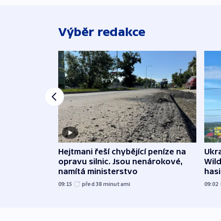
Výběr redakce
Ukra
Hejtmani řeší chybějící peníze na
Wild
opravu silnic. Jsou nenárokové,
hasi
namítá ministerstvo
09:02
09:15
před 38
minutami