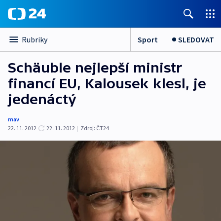
Sport
SLEDOVAT
Rubriky
Schäuble nejlepší ministr
financí EU, Kalousek klesl, je
jedenáctý
mav
22. 11. 2012
22. 11. 2012
|
Zdroj:
ČT24