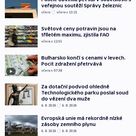
veřejnou soutěží Správy železnic
včera
včera v 13:21
Světové ceny potravin jsou na
tříletém maximu, zjistila FAO
včera v 12:55
Bulharsko končí s cenami v levech.
Pocit zdražení přetrvává
včera v 07:38
Za dotační podvod ohledně
Technologického parku poslal soud
do vězení dva muže
6. 8. 2026
6. 8. 2026
Evropská unie má rekordně nízké
zásoby zemního plynu
6. 8. 2026
6. 8. 2026