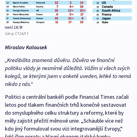
není 16:9!
Zdroj:
ČT24/FT
Miroslav Kalousek
„Kredibilita znamená důvěru. Důvěra ve finanční
politiku vlády je nesmírně důležitá. Vážím si všech svých
kolegů, se kterými jsem v anketě uveden, lehké to nemá
nikdo z nás.“
Politici a centrální bankéři podle Financial Times začali
letos pod tlakem finančních trhů konečně sestavovat
do smysluplného celku struktury a reformy, které by
měly zajistit přežití měnové unie. „Schäuble více než
kdo jiný formuloval svou vizi integrovanější Evropy,“
řekl člen poroty a hlavní ekonom italské banky