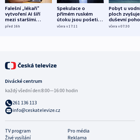
Falešní „lékaři“
Spekulace o
Pobyt u vodn
vytvoření AI šíří
přímém ruském
ploch zvyšuje
mezi staršími
útoku jsou pošetilé,
duševní poho
Poláky nebezpečné
míní estonský
ukázala
před 16
h
včera v 17:11
včera v 07:30
zdravotní rady
bezpečnostní
mezinárodní 
expert
Divácké centrum
každý všední den:
8:00—16:00 hodin
261 136 113
info@ceskatelevize.cz
TV program
Pro média
Živé vysílání
Reklama