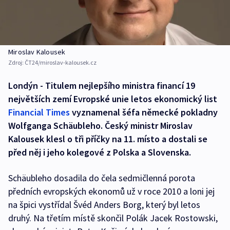
Miroslav Kalousek
Zdroj:
ČT24/miroslav-kalousek.cz
Londýn - Titulem nejlepšího ministra financí 19
největších zemí Evropské unie letos ekonomický list
Financial Times
vyznamenal šéfa německé pokladny
Wolfganga Schäubleho. Český ministr Miroslav
Kalousek klesl o tři příčky na 11. místo a dostali se
před něj i jeho kolegové z Polska a Slovenska.
Schäubleho dosadila do čela sedmičlenná porota
předních evropských ekonomů už v roce 2010 a loni jej
na špici vystřídal Švéd Anders Borg, který byl letos
druhý. Na třetím místě skončil Polák Jacek Rostowski,