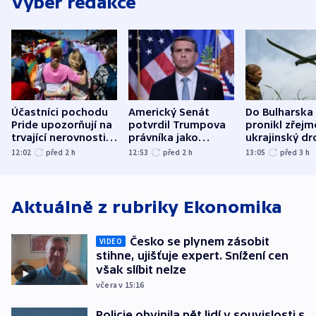
Výběr redakce
Účastníci pochodu
Americký Senát
Do Bulharska
Pride upozorňují na
potvrdil Trumpova
pronikl zřejm
trvající nerovnosti i
právníka jako
ukrajinský dr
společenskou
ministra
explodoval k
12:02
před 2
h
12:53
před 2
h
13:05
před 3
h
atmosféru
spravedlnosti
od plynovod
Aktuálně z rubriky
Ekonomika
Česko se plynem zásobit
VIDEO
stihne, ujišťuje expert. Snížení cen
však slíbit nelze
včera v 15:16
Policie obvinila pět lidí v souvislosti s