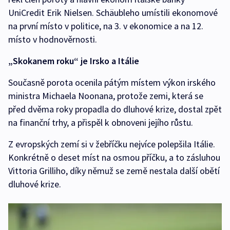
UniCredit Erik Nielsen. Schäubleho umístili ekonomové
na první místo v politice, na 3. v ekonomice a na 12.
místo v hodnověrnosti.
„Skokanem roku“ je Irsko a Itálie
Současně porota ocenila pátým místem výkon irského
ministra Michaela Noonana, protože zemi, která se
před dvěma roky propadla do dluhové krize, dostal zpět
na finanční trhy, a přispěl k obnoveni jejího růstu.
Z evropských zemí si v žebříčku nejvíce polepšila Itálie.
Konkrétně o deset míst na osmou příčku, a to zásluhou
Vittoria Grilliho, díky němuž se země nestala další obětí
dluhové krize.