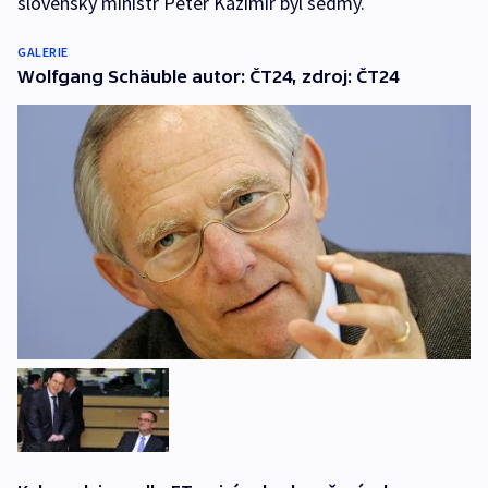
slovenský ministr Peter Kažimír byl sedmý.
GALERIE
Wolfgang Schäuble autor: ČT24, zdroj: ČT24