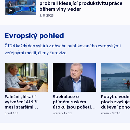
probrali klesající produktivitu práce
během vlny veder
5. 8. 2026
Evropský pohled
ČT24 každý den vybírá z obsahu publikovaného evropskými
veřejnými médii, členy Eurovize.
Falešní „lékaři“
Spekulace o
Pobyt u vodn
vytvoření AI šíří
přímém ruském
ploch zvyšuje
mezi staršími
útoku jsou pošetilé,
duševní poho
Poláky nebezpečné
míní estonský
ukázala
před 16
h
včera v 17:11
včera v 07:30
zdravotní rady
bezpečnostní
mezinárodní 
expert