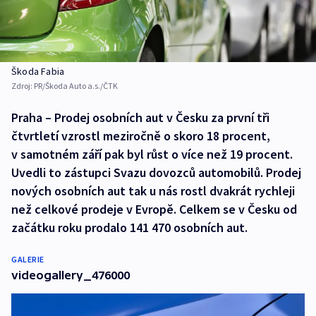
Škoda Fabia
Zdroj:
PR/Škoda Auto a.s./ČTK
Praha – Prodej osobních aut v Česku za první tři
čtvrtletí vzrostl meziročně o skoro 18 procent,
v samotném září pak byl růst o více než 19 procent.
Uvedli to zástupci Svazu dovozců automobilů. Prodej
nových osobních aut tak u nás rostl dvakrát rychleji
než celkové prodeje v Evropě. Celkem se v Česku od
začátku roku prodalo 141 470 osobních aut.
GALERIE
videogallery_476000