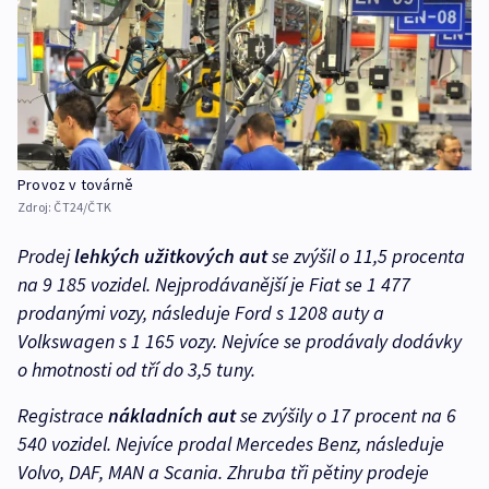
Provoz v továrně
Zdroj:
ČT24/ČTK
Prodej
lehkých užitkových aut
se zvýšil o 11,5 procenta
na 9 185 vozidel. Nejprodávanější je Fiat se 1 477
prodanými vozy, následuje Ford s 1208 auty a
Volkswagen s 1 165 vozy. Nejvíce se prodávaly dodávky
o hmotnosti od tří do 3,5 tuny.
Registrace
nákladních aut
se zvýšily o 17 procent na 6
540 vozidel. Nejvíce prodal Mercedes Benz, následuje
Volvo, DAF, MAN a Scania. Zhruba tři pětiny prodeje