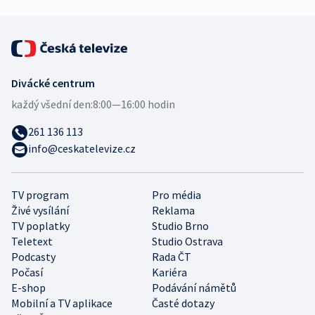
Divácké centrum
každý všední den:
8:00—16:00 hodin
261 136 113
info@ceskatelevize.cz
TV program
Pro média
Živé vysílání
Reklama
TV poplatky
Studio Brno
Teletext
Studio Ostrava
Podcasty
Rada ČT
Počasí
Kariéra
E-shop
Podávání námětů
Mobilní a TV aplikace
Časté dotazy