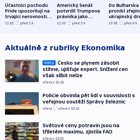
Účastníci pochodu
Americký Senát
Do Bulharska
Pride upozorňují na
potvrdil Trumpova
pronikl zřejm
trvající nerovnosti i
právníka jako
ukrajinský dr
společenskou
ministra
explodoval k
12:02
před 2
h
12:53
před 3
h
13:05
před 4
h
atmosféru
spravedlnosti
od plynovod
Aktuálně z rubriky
Ekonomika
Česko se plynem zásobit
VIDEO
stihne, ujišťuje expert. Snížení cen
však slíbit nelze
včera v 15:16
Policie obvinila pět lidí v souvislosti s
veřejnou soutěží Správy železnic
včera
včera v 13:21
Světové ceny potravin jsou na
tříletém maximu, zjistila FAO
včera v 12:55