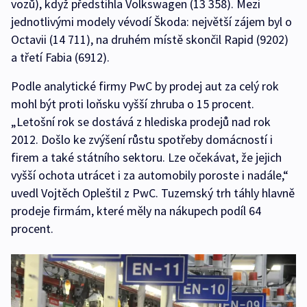
vozů), když předstihla Volkswagen (13 358). Mezi
jednotlivými modely vévodí Škoda: největší zájem byl o
Octavii (14 711), na druhém místě skončil Rapid (9202)
a třetí Fabia (6912).
Podle analytické firmy PwC by prodej aut za celý rok
mohl být proti loňsku vyšší zhruba o 15 procent.
„Letošní rok se dostává z hlediska prodejů nad rok
2012. Došlo ke zvýšení růstu spotřeby domácností i
firem a také státního sektoru. Lze očekávat, že jejich
vyšší ochota utrácet i za automobily poroste i nadále,“
uvedl Vojtěch Opleštil z PwC. Tuzemský trh táhly hlavně
prodeje firmám, které měly na nákupech podíl 64
procent.