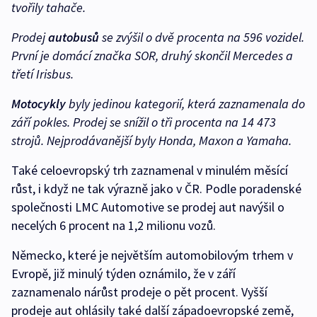
tvořily tahače.
Prodej
autobusů
se zvýšil o dvě procenta na 596 vozidel.
První je domácí značka SOR, druhý skončil Mercedes a
třetí Irisbus.
Motocykly
byly jedinou kategorií, která zaznamenala do
září pokles. Prodej se snížil o tři procenta na 14 473
strojů. Nejprodávanější byly Honda, Maxon a Yamaha.
Také celoevropský trh zaznamenal v minulém měsící
růst, i když ne tak výrazně jako v ČR. Podle poradenské
společnosti LMC Automotive se prodej aut navýšil o
necelých 6 procent na 1,2 milionu vozů.
Německo, které je největším automobilovým trhem v
Evropě, již minulý týden oznámilo, že v září
zaznamenalo nárůst prodeje o pět procent. Vyšší
prodeje aut ohlásily také další západoevropské země,