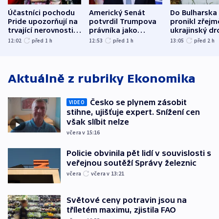
Účastníci pochodu
Americký Senát
Do Bulharska
Pride upozorňují na
potvrdil Trumpova
pronikl zřejm
trvající nerovnosti i
právníka jako
ukrajinský dr
společenskou
ministra
explodoval k
12:02
před 1
h
12:53
před 1
h
13:05
před 2
h
atmosféru
spravedlnosti
od plynovod
Aktuálně z rubriky
Ekonomika
Česko se plynem zásobit
VIDEO
stihne, ujišťuje expert. Snížení cen
však slíbit nelze
včera v 15:16
Policie obvinila pět lidí v souvislosti s
veřejnou soutěží Správy železnic
včera
včera v 13:21
Světové ceny potravin jsou na
tříletém maximu, zjistila FAO