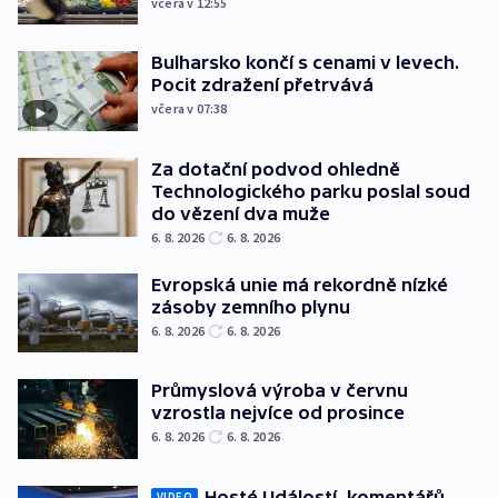
včera v 12:55
Bulharsko končí s cenami v levech.
Pocit zdražení přetrvává
včera v 07:38
Za dotační podvod ohledně
Technologického parku poslal soud
do vězení dva muže
6. 8. 2026
6. 8. 2026
Evropská unie má rekordně nízké
zásoby zemního plynu
6. 8. 2026
6. 8. 2026
Průmyslová výroba v červnu
vzrostla nejvíce od prosince
6. 8. 2026
6. 8. 2026
Hosté Událostí, komentářů
VIDEO