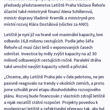
předsedy představenstva Letiště Praha Václava Řehoře
účastní také ministryně financí Alena Schillerová,
ministr dopravy Vladimír Kremlík a ministryně pro
místní rozvoj Klára Dostálová (všichni za ANO).
Letiště je nyní již na hraně své maximální kapacity, loni
odbavilo 16,8 milionu cestujících. Podle jeho šéfa
Řehoře už musí část letů v exponovaných časech
odmítat. Investice by měly zvýšit kapacity na až 30
milionů odbavených cestujících ročně. Paralelní dráha
také umožní navýšit kapacity vzletů a přistání.
„Chceme, aby Letiště Praha jelo v čele pelotonu, ne jen
pasivně reagovalo na trendy v okolních zemích, a proto
jsme schválili první etapu dlouhodobého rozvojového
plánu. Rozvoj bude financován z vlastních zdrojů letiště
a nijak nezatíží státní rozpočet. Projekty povedou k
modernizaci letiště a zefektivnění přepravy tak, aby byl