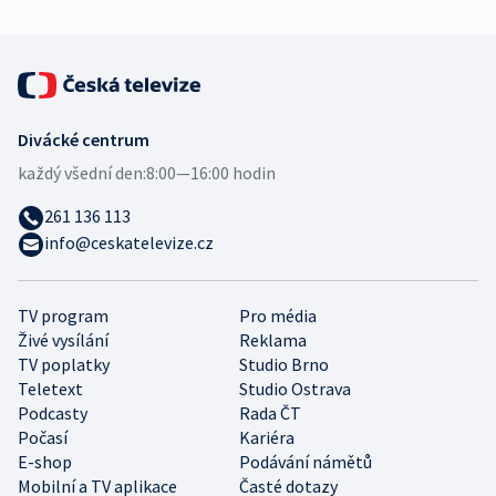
Divácké centrum
každý všední den:
8:00—16:00 hodin
261 136 113
info@ceskatelevize.cz
TV program
Pro média
Živé vysílání
Reklama
TV poplatky
Studio Brno
Teletext
Studio Ostrava
Podcasty
Rada ČT
Počasí
Kariéra
E-shop
Podávání námětů
Mobilní a TV aplikace
Časté dotazy