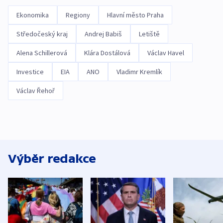
Ekonomika
Regiony
Hlavní město Praha
Středočeský kraj
Andrej Babiš
Letiště
Alena Schillerová
Klára Dostálová
Václav Havel
Investice
EIA
ANO
Vladimr Kremlík
Václav Řehoř
Výběr redakce