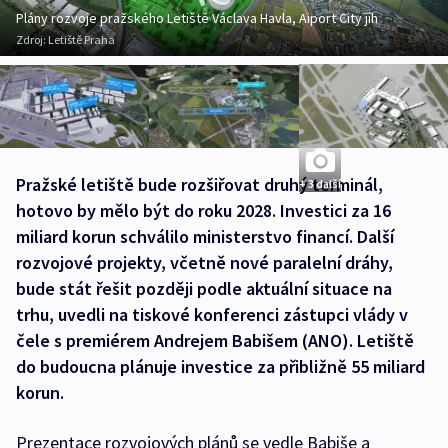
Plány rozvoje pražského Letiště Václava Havla, Aiport City jih
Zdroj:
Letiště Praha
Pražské letiště bude rozšiřovat druhý terminál,
+ 3 další
hotovo by mělo být do roku 2028. Investici za 16
miliard korun schválilo ministerstvo financí. Další
rozvojové projekty, včetně nové paralelní dráhy,
bude stát řešit později podle aktuální situace na
trhu, uvedli na tiskové konferenci zástupci vlády v
čele s premiérem Andrejem Babišem (ANO). Letiště
do budoucna plánuje investice za přibližně 55 miliard
korun.
Prezentace rozvojových plánů se vedle Babiše a