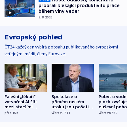
probrali klesající produktivitu práce
během vlny veder
5. 8. 2026
Evropský pohled
ČT24 každý den vybírá z obsahu publikovaného evropskými
veřejnými médii, členy Eurovize.
Falešní „lékaři“
Spekulace o
Pobyt u vodn
vytvoření AI šíří
přímém ruském
ploch zvyšuje
mezi staršími
útoku jsou pošetilé,
duševní poho
Poláky nebezpečné
míní estonský
ukázala
před 15
h
včera v 17:11
včera v 07:30
zdravotní rady
bezpečnostní
mezinárodní 
expert