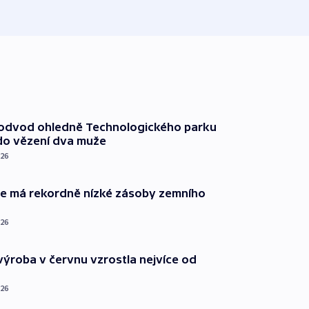
včera
podvod ohledně Technologického parku
do vězení dva muže
026
ie má rekordně nízké zásoby zemního
026
ýroba v červnu vzrostla nejvíce od
026