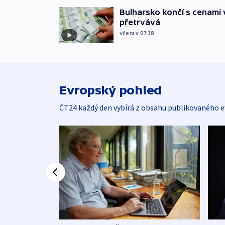
Bulharsko končí s cenami 
přetrvává
včera v 07:38
Evropský pohled
ČT24 každý den vybírá z obsahu publikovaného e