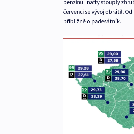
benzinu i nafty stouply zhrub
červenci se vývoj obrátil. 
přibližně o padesátník.