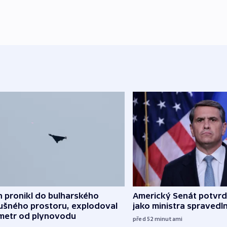
 pronikl do bulharského
Americký Senát potvrdi
ušného prostoru, explodoval
jako ministra spravedl
ometr od plynovodu
před 52
minutami