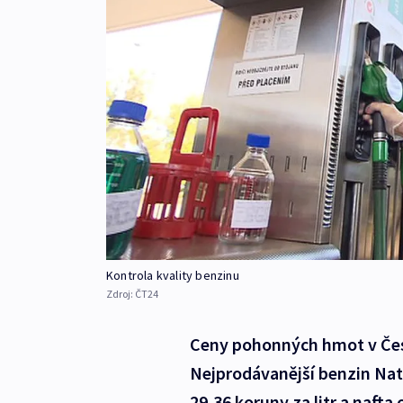
Kontrola kvality benzinu
Zdroj:
ČT24
Ceny pohonných hmot v Česku
Nejprodávanější benzin Natu
29,36 koruny za litr a nafta