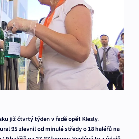
 již čtvrtý týden v řadě opět Klesly.
ral 95 zlevnil od minulé středy o 18 haléřů na
 o 19 haléřů na 27,87 koruny. Vyplývá to z údajů