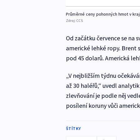
Průměrné ceny pohonných hmot v krají
Zdroj:
CCS
Od začátku července se na s
americké lehké ropy. Brent s
pod 45 dolarů. Americká lehká
„V nejbližším týdnu očekávám
až 30 haléřů,“ uvedl analyt
zlevňování je podle něj vedl
posílení koruny vůči americ
ŠTÍTKY