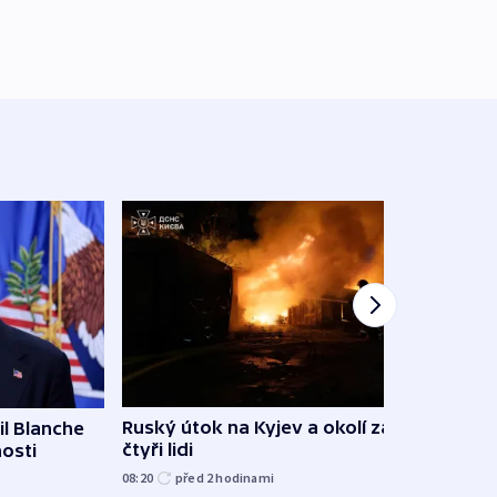
Ruský útok na Kyjev a okolí zabil
l Blanche
Hejtm
čtyři lidi
nosti
oprav
namí
08:20
před 2
hodinami