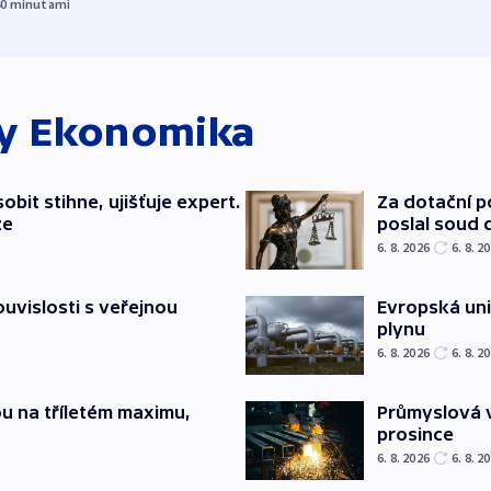
40
minutami
ky
Ekonomika
bit stihne, ujišťuje expert.
Za dotační 
ze
poslal soud 
6. 8. 2026
6. 8. 2
souvislosti s veřejnou
Evropská un
plynu
6. 8. 2026
6. 8. 2
u na tříletém maximu,
Průmyslová v
prosince
6. 8. 2026
6. 8. 2