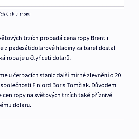
ch ČR k 3. srpnu
větových trzích propadá cena ropy Brent i
e z padesátidolarové hladiny za barel dostal
 ropa je u čtyřiceti dolarů.
e u čerpacích stanic další mírné zlevnění o 20
ik společnosti Finlord Boris Tomčiak. Důvodem
e cen ropy na světových trzích také příznivé
kému dolaru.