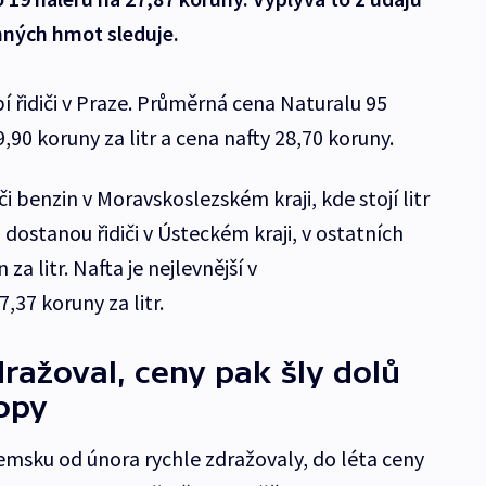
nných hmot sleduje.
pí řidiči v Praze. Průměrná cena Naturalu 95
90 koruny za litr a cena nafty 28,70 koruny.
či benzin v Moravskoslezském kraji, kde stojí litr
 dostanou řidiči v Ústeckém kraji, v ostatních
 za litr. Nafta je nejlevnější v
,37 koruny za litr.
dražoval, ceny pak šly dolů
opy
msku od února rychle zdražovaly, do léta ceny