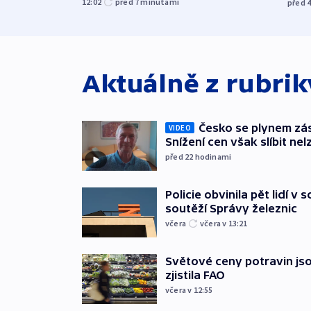
12:02
před 7
minutami
před 
Aktuálně z rubri
Česko se plynem záso
VIDEO
Snížení cen však slíbit nel
před 22
hodinami
Policie obvinila pět lidí v 
soutěží Správy železnic
včera
včera v 13:21
Světové ceny potravin jso
zjistila FAO
včera v 12:55