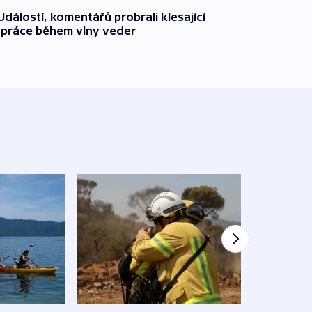
dálostí, komentářů probrali klesající
 práce během vlny veder