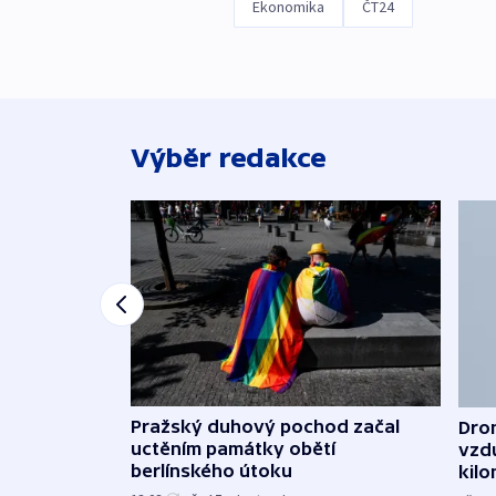
Ekonomika
ČT24
Výběr redakce
Pražský duhový pochod začal
Dron
uctěním památky obětí
vzd
berlínského útoku
kil