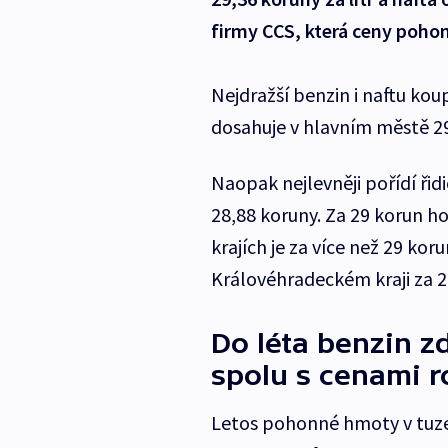
firmy CCS, která ceny poho
Nejdražší benzin i naftu kou
dosahuje v hlavním městě 29,
Naopak nejlevněji pořídí řidi
28,88 koruny. Za 29 korun ho
krajích je za více než 29 korun
Královéhradeckém kraji za 27
Do léta benzin z
spolu s cenami r
Letos pohonné hmoty v tuze