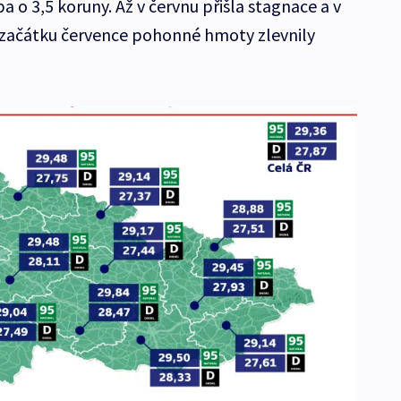
a o 3,5 koruny. Až v červnu přišla stagnace a v
Od začátku července pohonné hmoty zlevnily