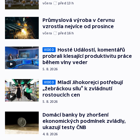
včera
před 13
h
Průmyslová výroba v červnu
vzrostla nejvíce od prosince
včera
před 16
h
Hosté Událostí, komentářů
VIDEO
probrali klesající produktivitu práce
během vlny veder
5. 8. 2026
Mladí Jihokorejci potřebují
VIDEO
„žebráckou sílu“ k zvládnutí
rostoucích cen
5. 8. 2026
Domácí banky by zhoršení
ekonomických podmínek zvládly,
ukazují testy ČNB
4. 8. 2026