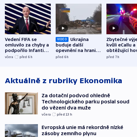
Vedení FIFA se
Ukrajina
Zbytečné výj
VIDEO
omluvilo za chyby a
buduje další
kvůli eCallu a
podpořilo Infantina.
opevnění na hranici
obtěžující ho
UEFA trvá na
s Běloruskem
zdržují záchr
včera
před 6
h
před 6
h
před 7
h
bojkotu
Aktuálně z rubriky
Ekonomika
Za dotační podvod ohledně
Technologického parku poslal soud
do vězení dva muže
včera
před 13
h
Evropská unie má rekordně nízké
zásoby zemního plynu