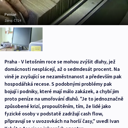
Peníze
Zdroj:
ČT24
Praha - V letošním roce se mohou zvýšit dluhy, jež
domácnosti nesplácejí, až o sedmdesát procent. Na
vině je zvyšující se nezaměstnanost a především pak
hospodářská recese. S podobnými problémy pak
bojují i podniky, které mají málo zakázek, a chybí jim
proto peníze na umořování dluhů. "Je to jednoznačně
způsobené krizí, propouštěním, tím, že lidé jako
fyzické osoby v podstatě zadržují cash flow,
připravují se v uvozovkách na horší časy," uvedl Ivan