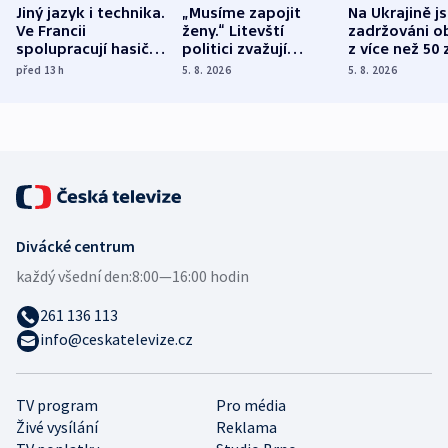
Jiný jazyk i technika.
„Musíme zapojit
Na Ukrajině j
Ve Francii
ženy.“ Litevští
zadržováni o
spolupracují hasiči z
politici zvažují
z více než 50 
různých zemí
dohodu o
Bojovali na s
před 13
h
5. 8. 2026
5. 8. 2026
demografii
Ruska
Divácké centrum
každý všední den:
8:00—16:00 hodin
261 136 113
info@ceskatelevize.cz
TV program
Pro média
Živé vysílání
Reklama