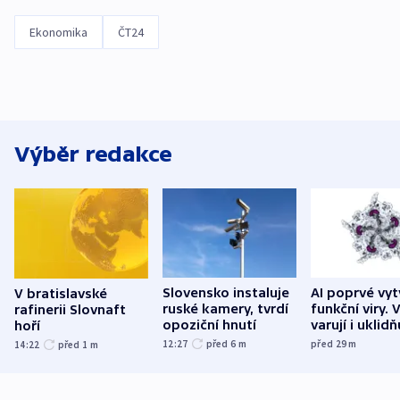
Ekonomika
ČT24
Výběr redakce
Slovensko instaluje
AI poprvé vyt
V bratislavské
ruské kamery, tvrdí
funkční viry. 
rafinerii Slovnaft
opoziční hnutí
varují i uklidň
hoří
12:27
před 6
m
před 29
m
14:22
před 1
m