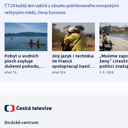
ČT24 každý den vybírá z obsahu publikovaného evropskými
veřejnými médii, členy Eurovize.
Pobyt u vodních
Jiný jazyk i technika.
„Musíme zapo
ploch zvyšuje
Ve Francii
ženy.“ Litevšt
duševní pohodu,
spolupracují hasiči z
politici zvažuj
ukázala
různých zemí
dohodu o
před 7
h
před 23
h
5. 8. 2026
mezinárodní studie
demografii
Divácké centrum