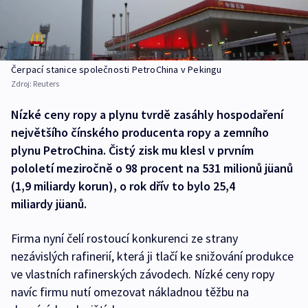
Čerpací stanice společnosti PetroChina v Pekingu
Zdroj:
Reuters
Nízké ceny ropy a plynu tvrdě zasáhly hospodaření
největšího čínského producenta ropy a zemního
plynu PetroChina. Čistý zisk mu klesl v prvním
pololetí meziročně o 98 procent na 531 milionů jüanů
(1,9 miliardy korun), o rok dřív to bylo 25,4
miliardy jüanů.
Firma nyní čelí rostoucí konkurenci ze strany
nezávislých rafinerií, která ji tlačí ke snižování produkce
ve vlastních rafinerských závodech. Nízké ceny ropy
navíc firmu nutí omezovat nákladnou těžbu na