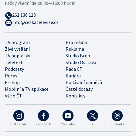
každý všední den:
8:00—16:00 hodin
261 136 113
info@ceskatelevize.cz
TV program
Pro média
Živé vysílání
Reklama
TV poplatky
Studio Brno
Teletext
Studio Ostrava
Podcasty
Rada ČT
Počasí
Kariéra
E-shop
Podávání námětů
Mobilní a TV aplikace
Časté dotazy
Vše o ČT
Kontakty
Instagram
Facebook
YouTube
X
Threads