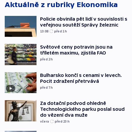
Aktuálně z rubriky
Ekonomika
Policie obvinila pět lidí v souvislosti s
veřejnou soutěží Správy železnic
13:08
před 1
h
Světové ceny potravin jsou na
tříletém maximu, zjistila FAO
před 2
h
Bulharsko končí s cenami v levech.
Pocit zdražení přetrvává
před 7
h
Za dotační podvod ohledně
Technologického parku poslal soud
do vězení dva muže
včera
před 23
h