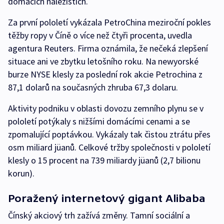
domácích nalezištích.
Za první pololetí vykázala PetroChina meziroční pokles
těžby ropy v Číně o více než čtyři procenta, uvedla
agentura Reuters. Firma oznámila, že nečeká zlepšení
situace ani ve zbytku letošního roku. Na newyorské
burze NYSE klesly za poslední rok akcie Petrochina z
87,1 dolarů na současných zhruba 67,3 dolaru.
Aktivity podniku v oblasti dovozu zemního plynu se v
pololetí potýkaly s nižšími domácími cenami a se
zpomalující poptávkou. Vykázaly tak čistou ztrátu přes
osm miliard jüanů. Celkové tržby společnosti v pololetí
klesly o 15 procent na 739 miliardy jüanů (2,7 bilionu
korun).
Poražený internetový gigant Alibaba
Čínský akciový trh zažívá změny. Tamní sociální a