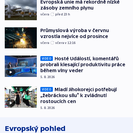
Evropská unie má rekordně nízké
zásoby zemního plynu
včera
před 23
h
Průmyslová výroba v červnu
vzrostla nejvíce od prosince
včera
včera v 12:16
Hosté Událostí, komentářů
VIDEO
probrali klesající produktivitu práce
během vlny veder
5. 8. 2026
Mladí Jihokorejci potřebují
VIDEO
„žebráckou sílu“ k zvládnutí
rostoucích cen
5. 8. 2026
Evropský pohled