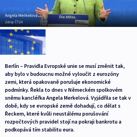
Angela Merkelová
Zdroj:
ČT24
Berlín – Pravidla Evropské unie se musí změnit tak,
aby bylo v budoucnu možné vyloučit z eurozóny
zemi, která opakovaně porušuje ekonomické
podmínky. Řekla to dnes v Německém spolkovém
sněmu kancléřka Angela Merkelová. Vyjádřila se tak v
době, kdy se evropské země dohadují, co dělat s
Řeckem, které kvůli neustálému porušování
rozpočtových pravidel stojí na pokraji bankrotu a
podkopává tím stabilitu eura.