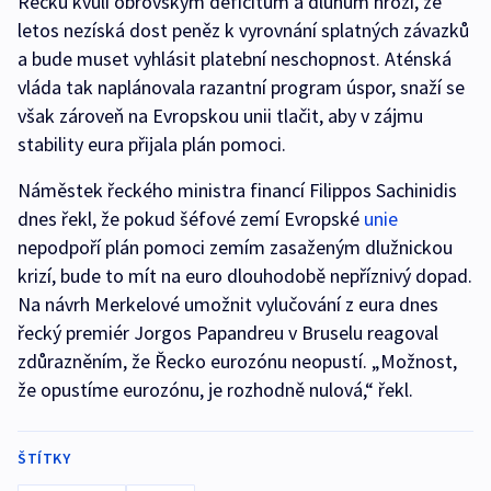
Řecku kvůli obrovským deficitům a dluhům hrozí, že
letos nezíská dost peněz k vyrovnání splatných závazků
a bude muset vyhlásit platební neschopnost. Aténská
vláda tak naplánovala razantní program úspor, snaží se
však zároveň na Evropskou unii tlačit, aby v zájmu
stability eura přijala plán pomoci.
Náměstek řeckého ministra financí Filippos Sachinidis
dnes řekl, že pokud šéfové zemí Evropské
unie
nepodpoří plán pomoci zemím zasaženým dlužnickou
krizí, bude to mít na euro dlouhodobě nepříznivý dopad.
Na návrh Merkelové umožnit vylučování z eura dnes
řecký premiér Jorgos Papandreu v Bruselu reagoval
zdůrazněním, že Řecko eurozónu neopustí. „Možnost,
že opustíme eurozónu, je rozhodně nulová,“ řekl.
ŠTÍTKY