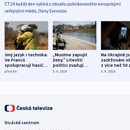
ČT24 každý den vybírá z obsahu publikovaného evropskými
veřejnými médii, členy Eurovize.
Jiný jazyk i technika.
„Musíme zapojit
Na Ukrajině j
Ve Francii
ženy.“ Litevští
zadržováni o
spolupracují hasiči z
politici zvažují
z více než 50 
různých zemí
dohodu o
Bojovali na s
před 8
h
5. 8. 2026
5. 8. 2026
demografii
Ruska
Divácké centrum