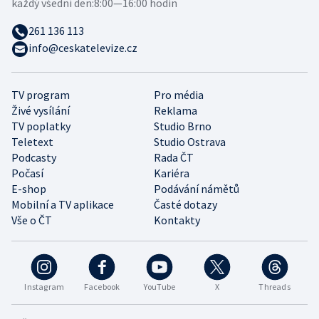
každý všední den:
8:00—16:00 hodin
261 136 113
info@ceskatelevize.cz
TV program
Pro média
Živé vysílání
Reklama
TV poplatky
Studio Brno
Teletext
Studio Ostrava
Podcasty
Rada ČT
Počasí
Kariéra
E-shop
Podávání námětů
Mobilní a TV aplikace
Časté dotazy
Vše o ČT
Kontakty
Instagram
Facebook
YouTube
X
Threads