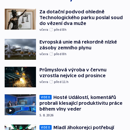
Za dotační podvod ohledně
Technologického parku poslal soud
do vězení dva muže
včera
před 8
h
Evropská unie má rekordně nízké
zásoby zemního plynu
včera
před 8
h
Průmyslová výroba v červnu
vzrostla nejvíce od prosince
včera
před 11
h
Hosté Událostí, komentářů
VIDEO
probrali klesající produktivitu práce
během vlny veder
5. 8. 2026
Mladí Jihokorejci potřebují
VIDEO