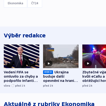
Ekonomika
ČT24
Výběr redakce
Vedení FIFA se
Ukrajina
Zbytečné výj
VIDEO
omluvilo za chyby a
buduje další
kvůli eCallu a
podpořilo Infantina.
opevnění na hranici
obtěžující ho
UEFA trvá na
s Běloruskem
zdržují záchr
včera
před 1
h
před 1
h
před 2
h
bojkotu
Aktuálně z rubriky
Ekonomika