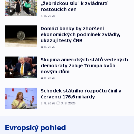
„žebráckou sílu“ k zvládnutí
rostoucích cen
5. 8. 2026
Domácí banky by zhoršení
ekonomických podmínek zvládly,
ukazují testy ČNB
4. 8. 2026
Skupina amerických států vedených
demokraty žaluje Trumpa kvůli
novým clům
4. 8. 2026
Schodek státního rozpočtu činil v
červenci 176,6 miliardy
3. 8. 2026
3. 8. 2026
Evropský pohled