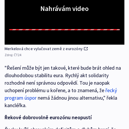
Nahrávám video
Merkelová chce vylučovat země z eurozóny
Zdroj:
ČT24
"Řešení může být jen takové, které bude brát ohled na
dlouhodobou stabilitu eura. Rychlý akt solidarity
rozhodně není správnou odpovědí. Tou je naopak
uchopení problému u kořene, a to znamená, že
řecký
program úspor
nemá žádnou jinou alternativu," řekla
kancléřka.
Řekové dobrovolně eurozónu neopustí