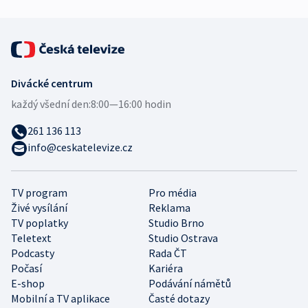
Divácké centrum
každý všední den:
8:00—16:00 hodin
261 136 113
info@ceskatelevize.cz
TV program
Pro média
Živé vysílání
Reklama
TV poplatky
Studio Brno
Teletext
Studio Ostrava
Podcasty
Rada ČT
Počasí
Kariéra
E-shop
Podávání námětů
Mobilní a TV aplikace
Časté dotazy