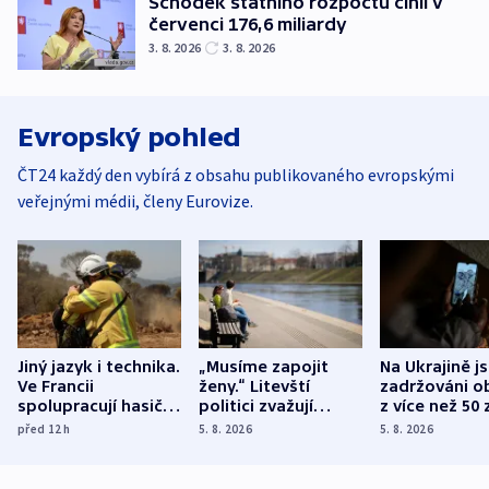
Schodek státního rozpočtu činil v
červenci 176,6 miliardy
3. 8. 2026
3. 8. 2026
Evropský pohled
ČT24 každý den vybírá z obsahu publikovaného evropskými
veřejnými médii, členy Eurovize.
Jiný jazyk i technika.
„Musíme zapojit
Na Ukrajině j
Ve Francii
ženy.“ Litevští
zadržováni o
spolupracují hasiči z
politici zvažují
z více než 50 
různých zemí
dohodu o
Bojovali na s
před 12
h
5. 8. 2026
5. 8. 2026
demografii
Ruska