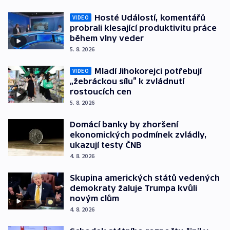
Hosté Událostí, komentářů
VIDEO
probrali klesající produktivitu práce
během vlny veder
5. 8. 2026
Mladí Jihokorejci potřebují
VIDEO
„žebráckou sílu“ k zvládnutí
rostoucích cen
5. 8. 2026
Domácí banky by zhoršení
ekonomických podmínek zvládly,
ukazují testy ČNB
4. 8. 2026
Skupina amerických států vedených
demokraty žaluje Trumpa kvůli
novým clům
4. 8. 2026