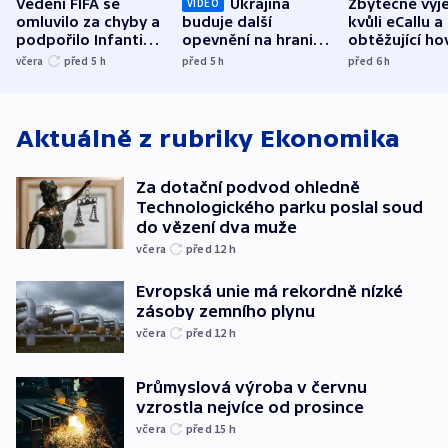
Vedení FIFA se
Ukrajina
Zbytečné výj
VIDEO
omluvilo za chyby a
buduje další
kvůli eCallu a
podpořilo Infantina.
opevnění na hranici
obtěžující ho
UEFA trvá na
s Běloruskem
zdržují záchr
včera
před 5
h
před 5
h
před 6
h
bojkotu
Aktuálně z rubriky
Ekonomika
Za dotační podvod ohledně
Technologického parku poslal soud
do vězení dva muže
včera
před 12
h
Evropská unie má rekordně nízké
zásoby zemního plynu
včera
před 12
h
Průmyslová výroba v červnu
vzrostla nejvíce od prosince
včera
před 15
h