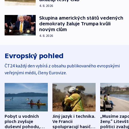
4. 8. 2026
Skupina amerických států vedených
demokraty žaluje Trumpa kvůli
novým clům
4. 8. 2026
Evropský pohled
ČT24 každý den vybírá z obsahu publikovaného evropskými
veřejnými médii, členy Eurovize.
Pobyt u vodních
Jiný jazyk i technika.
„Musíme zapo
ploch zvyšuje
Ve Francii
ženy.“ Litevšt
duševní pohodu,
spolupracují hasiči z
politici zvažuj