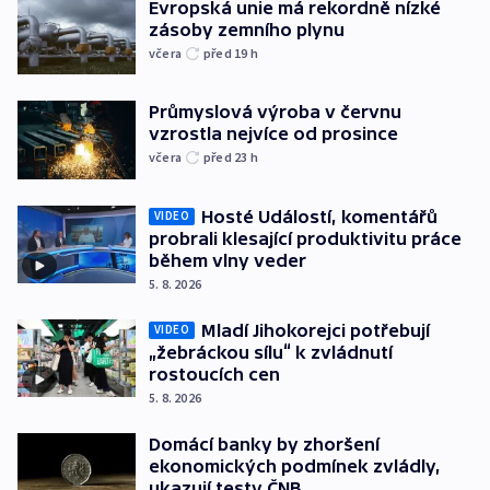
Evropská unie má rekordně nízké
zásoby zemního plynu
včera
před 19
h
Průmyslová výroba v červnu
vzrostla nejvíce od prosince
včera
před 23
h
Hosté Událostí, komentářů
VIDEO
probrali klesající produktivitu práce
během vlny veder
5. 8. 2026
Mladí Jihokorejci potřebují
VIDEO
„žebráckou sílu“ k zvládnutí
rostoucích cen
5. 8. 2026
Domácí banky by zhoršení
ekonomických podmínek zvládly,
ukazují testy ČNB