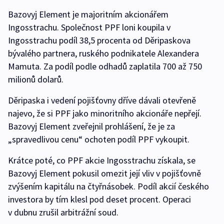
Bazovyj Element je majoritním akcionářem
Ingosstrachu. Společnost PPF loni koupila v
Ingosstrachu podíl 38,5 procenta od Děripaskova
bývalého partnera, ruského podnikatele Alexandera
Mamuta. Za podíl podle odhadů zaplatila 700 až 750
milionů dolarů.
Děripaska i vedení pojišťovny dříve dávali otevřeně
najevo, že si PPF jako minoritního akcionáře nepřejí.
Bazovyj Element zveřejnil prohlášení, že je za
„spravedlivou cenu“ ochoten podíl PPF vykoupit.
Krátce poté, co PPF akcie Ingosstrachu získala, se
Bazovyj Element pokusil omezit její vliv v pojišťovně
zvýšením kapitálu na čtyřnásobek. Podíl akcií českého
investora by tím klesl pod deset procent. Operaci
v dubnu zrušil arbitrážní soud.