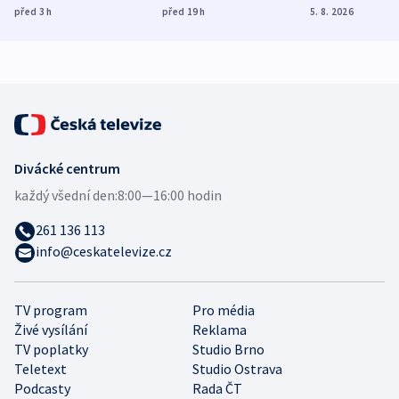
ukázala
různých zemí
dohodu o
před 3
h
před 19
h
5. 8. 2026
mezinárodní studie
demografii
Divácké centrum
každý všední den:
8:00—16:00 hodin
261 136 113
info@ceskatelevize.cz
TV program
Pro média
Živé vysílání
Reklama
TV poplatky
Studio Brno
Teletext
Studio Ostrava
Podcasty
Rada ČT