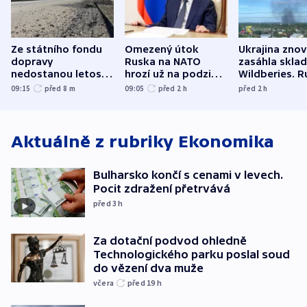
Ze státního fondu
Omezený útok
Ukrajina zno
dopravy
Ruska na NATO
zasáhla skla
nedostanou letos
hrozí už na podzim,
Wildberies. 
kraje na silnice ani
varují tajné služby
útočili v Cha
09:15
před 8
m
09:05
před 2
h
před 2
h
korunu, řekl Půta
USA
oblasti
Aktuálně z rubriky
Ekonomika
Bulharsko končí s cenami v levech.
Pocit zdražení přetrvává
před 3
h
Za dotační podvod ohledně
Technologického parku poslal soud
do vězení dva muže
včera
před 19
h