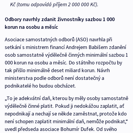
Kč (tomu odpovídá příjem 2 000 000 Kč).
Odbory navrhly zdanit živnostníky sazbou 1 000
korun na osobu a měsíc
Asociace samostatných odborů (ASO) navrhla při
setkání s ministrem financí Andrejem Babišem zdanění
osob samostatně výdělečně činných minimální sazbou 1
000 korun na osobu a měsíc. Do státního rozpočtu by
tak přišlo minimálně deset miliard korun. Návrh
ministerstva podle odborů není dostatečný a
podnikatelé ho budou obcházet.
„To je adekvátní daň, kterou by měly osoby samostatně
výdělečně činné platit. Pokud ji nedokážou zaplatit, ať
nepodnikají a nechají se někde zaměstnat, protože kdo
není schopen zaplatit minimální daň, nemůže podnikat,“
uvedl předseda asociace Bohumír Dufek. Od svého