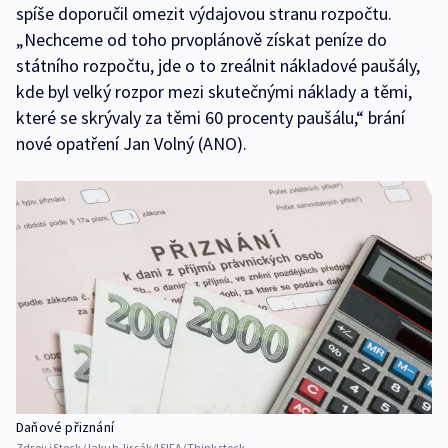
spíše doporučil omezit výdajovou stranu rozpočtu.
„Nechceme od toho prvoplánově získat peníze do
státního rozpočtu, jde o to zreálnit nákladové paušály,
kde byl velký rozpor mezi skutečnými náklady a těmi,
které se skrývaly za těmi 60 procenty paušálu,“ brání
nové opatření Jan Volný (ANO).
Daňové přiznání
Zdroj:
iStock/Jakub Jirsák/ISIFA/Thinkstock