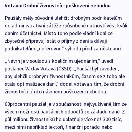
Votava: Drobní živnostníci poškozeni nebudou
Paušály měly původně ulehčit drobným podnikatelům
od administrativní zátěže způsobené nutností vést kvůli
daním účetnictví. Místo toho podle vládní koalice
zbytečně připravují stát o příjmy z daní a dávají
podnikatelům „neférovou“ výhodu před zaměstnanci.
„Návrh je v souladu s koaličním ujednáním,“ uvedl
poslanec Václav Votava (ČSSD). „Paušál byl zaveden,
aby ulehčil drobným živnostníkům, časem se z toho ale
stala optimalizace daní,“ dodal Votava s tím, že drobní
živnostníci tímto návrhem poškozeni nebudou.
60procentní paušál je v současnosti nejvyužívanějším ze
všech možností paušálních odpočtů ze základu daně. Z
půl milionu živnostníků ho uplatňuje více než 300 tisíc,
mezi nimi například lektoři, finanční poradci nebo