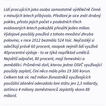
Lidí pracujících jako osoba samostatně výdělečně činná
v minulých letech přibývalo. Předloni je sice znát drobný
pokles, přesto jejich počet v posledních třech
evidovaných letech pokaždé přesáhl jeden milion.
Výdajové paušály používá z tohoto množství zhruba
polovina, v roce 2012 bezmála 524 tisíc. Nejčastěji si
odečítají právě 60 procent, naopak nejmíň lidí využívá
40procentní výdaje - to se týká například umělců.
Největší odpočet, 80 procent, mají řemeslníci a
zemědělci. Průměrná daň, kterou jedna OSVČ využívající
paušály zaplatí, činí něco málo přes 19 300 korun.
Celkem tak víc než milion živnostníků využívajících
paušální zdanění odevzdalo loni státu jen 2,3 miliardy,
zatímco 4 miliony zaměstnanců zaplatily skoro 88
miliard.