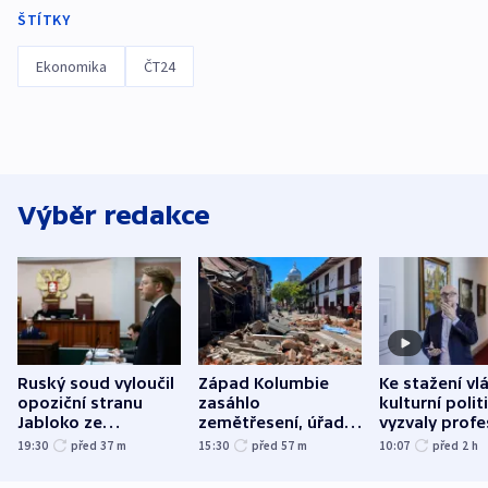
ŠTÍTKY
Ekonomika
ČT24
Výběr redakce
Ruský soud vyloučil
Západ Kolumbie
Ke stažení vl
opoziční stranu
zasáhlo
kulturní polit
Jabloko ze
zemětřesení, úřady
vyzvaly profe
zářijových „voleb“
hlásí přes sto obětí
organizace, s
19:30
před 37
m
15:30
před 57
m
10:07
před 2
h
odbory