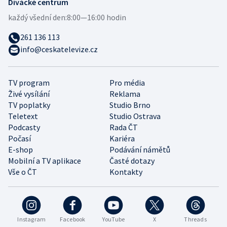
Divácké centrum
každý všední den:
8:00—16:00 hodin
261 136 113
info@ceskatelevize.cz
TV program
Pro média
Živé vysílání
Reklama
TV poplatky
Studio Brno
Teletext
Studio Ostrava
Podcasty
Rada ČT
Počasí
Kariéra
E-shop
Podávání námětů
Mobilní a TV aplikace
Časté dotazy
Vše o ČT
Kontakty
Instagram
Facebook
YouTube
X
Threads