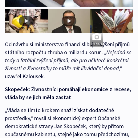
Od návrhu si ministerstvo financí slibuje zvýšení příjmů
+ 2 další
státního rozpočtu zhruba o miliardu korun.
„Nejedná se
tedy o fatální zvýšení příjmů, ale pro některé konkrétní
živnosti a živnostníky to může mít likvidační dopad,“
uzavřel Kalousek.
Skopeček: Živnostníci pomáhají ekonomice z recese,
vláda by se jich měla zastat
„Vláda se tímto krokem snaží získat dodatečné
prostředky,“ myslí si ekonomický expert Občanské
demokratické strany Jan Skopeček, který by přitom
současnému kabinetu, stejně jako tomu předchozímu,