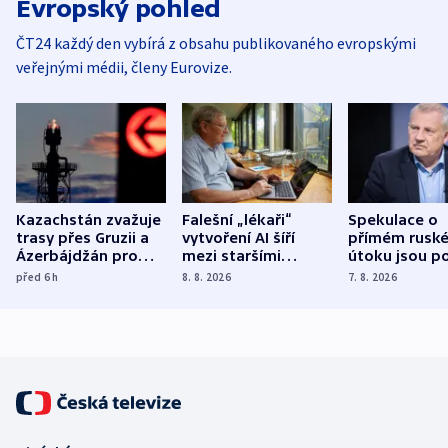
Evropský pohled
ČT24 každý den vybírá z obsahu publikovaného evropskými
veřejnými médii, členy Eurovize.
Kazachstán zvažuje
Falešní „lékaři“
Spekulace o
trasy přes Gruzii a
vytvoření AI šíří
přímém rusk
Ázerbájdžán pro
mezi staršími
útoku jsou po
vývoz ropy do
Poláky nebezpečné
míní estonsk
před 6
h
8. 8. 2026
7. 8. 2026
Evropy
zdravotní rady
bezpečnostn
expert