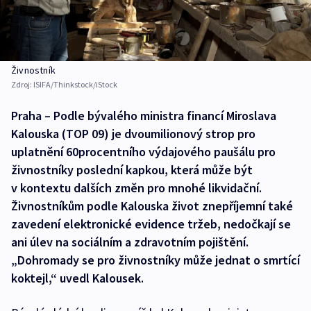
Živnostník
Zdroj:
ISIFA/Thinkstock/iStock
Praha – Podle bývalého ministra financí Miroslava
Kalouska (TOP 09) je dvoumilionový strop pro
uplatnění 60procentního výdajového paušálu pro
živnostníky poslední kapkou, která může být
v kontextu dalších změn pro mnohé likvidační.
Živnostníkům podle Kalouska život znepříjemní také
zavedení elektronické evidence tržeb, nedočkají se
ani úlev na sociálním a zdravotním pojištění.
„Dohromady se pro živnostníky může jednat o smrtící
koktejl,“ uvedl Kalousek.