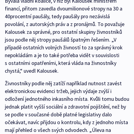
Bývalá vládní koalice, v níž byl Kalousek ministrem
financí, přitom zavedla dvoumilionové stropy na 30 a
40procentní paušály, tedy paušály pro nezávislá
povolání, z autorských práv a z pronájmů. To považuje
Kalousek za správné, pro ostatní skupiny živnostníků
jsou podle něj stropy paušálů špatným řešením. „V
případě ostatních volných živností to za správný krok
nepokládám a je to také potřeba vidět v souvislosti
s ostatními opatřeními, která vláda na živnostníky
chystá,“ uvedl Kalousek.
Živnostníky podle něj zatíží například nutnost zavést
elektronickou evidenci tržeb, jejich výdaje zvýší i
odložení jednotného inkasního místa. Kvůli tomu budou
jednak platit vyšší sociální a zdravotní pojištění, než by
se podle v současné době platné legislativy dalo
očekávat, navíc přijdou o kontrolu, kdy z jednoho místa
mají přehled o všech svých odvodech. „Úleva na