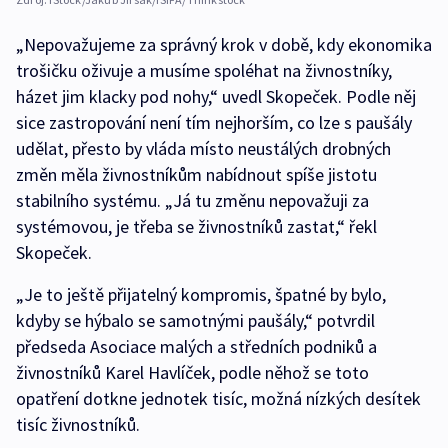
„Nepovažujeme za správný krok v době, kdy ekonomika
trošičku oživuje a musíme spoléhat na živnostníky,
házet jim klacky pod nohy,“ uvedl Skopeček. Podle něj
sice zastropování není tím nejhorším, co lze s paušály
udělat, přesto by vláda místo neustálých drobných
změn měla živnostníkům nabídnout spíše jistotu
stabilního systému. „Já tu změnu nepovažuji za
systémovou, je třeba se živnostníků zastat,“ řekl
Skopeček.
„Je to ještě přijatelný kompromis, špatné by bylo,
kdyby se hýbalo se samotnými paušály,“ potvrdil
předseda Asociace malých a středních podniků a
živnostníků Karel Havlíček, podle něhož se toto
opatření dotkne jednotek tisíc, možná nízkých desítek
tisíc živnostníků.