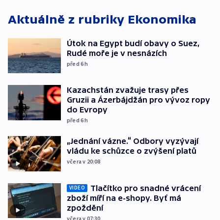
Aktuálně z rubriky
Ekonomika
Útok na Egypt budí obavy o Suez,
Rudé moře je v nesnázích
před 6
h
Kazachstán zvažuje trasy přes
Gruzii a Ázerbájdžán pro vývoz ropy
do Evropy
před 6
h
„Jednání vázne.“ Odbory vyzývají
vládu ke schůzce o zvýšení platů
včera v 20:08
Tlačítko pro snadné vrácení
VIDEO
zboží míří na e-shopy. Byť má
zpoždění
včera v 07:30