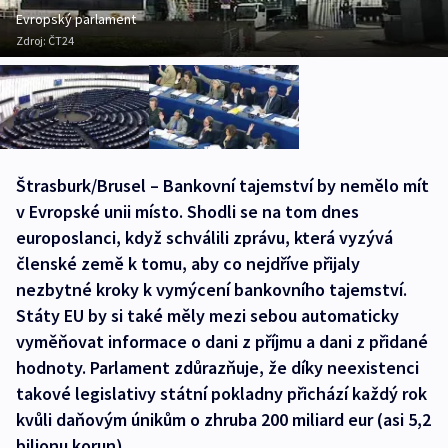
Evropský parlament
Zdroj:
ČT24
Štrasburk/Brusel – Bankovní tajemství by nemělo mít
v Evropské unii místo. Shodli se na tom dnes
europoslanci, když schválili zprávu, která vyzývá
členské země k tomu, aby co nejdříve přijaly
nezbytné kroky k vymýcení bankovního tajemství.
Státy EU by si také měly mezi sebou automaticky
vyměňovat informace o dani z příjmu a dani z přidané
hodnoty. Parlament zdůrazňuje, že díky neexistenci
takové legislativy státní pokladny přichází každý rok
kvůli daňovým únikům o zhruba 200 miliard eur (asi 5,2
bilionu korun).