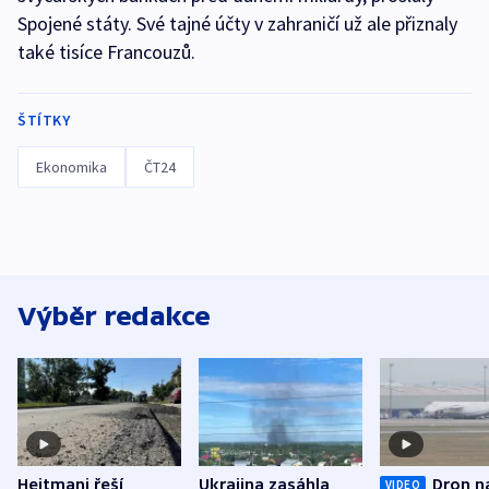
Spojené státy. Své tajné účty v zahraničí už ale přiznaly
také tisíce Francouzů.
ŠTÍTKY
Ekonomika
ČT24
Výběr redakce
Hejtmani řeší
Ukrajina zasáhla
Dron n
VIDEO