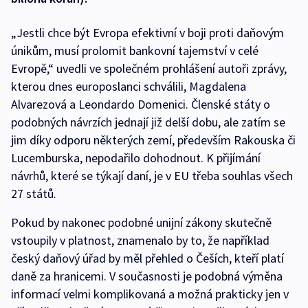
„Jestli chce být Evropa efektivní v boji proti daňovým
únikům, musí prolomit bankovní tajemství v celé
Evropě,“ uvedli ve společném prohlášení autoři zprávy,
kterou dnes europoslanci schválili, Magdalena
Alvarezová a Leondardo Domenici. Členské státy o
podobných návrzích jednají již delší dobu, ale zatím se
jim díky odporu některých zemí, především Rakouska či
Lucemburska, nepodařilo dohodnout. K přijímání
návrhů, které se týkají daní, je v EU třeba souhlas všech
27 států.
Pokud by nakonec podobné unijní zákony skutečně
vstoupily v platnost, znamenalo by to, že například
český daňový úřad by měl přehled o Češích, kteří platí
daně za hranicemi. V současnosti je podobná výměna
informací velmi komplikovaná a možná prakticky jen v