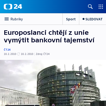
Sport
SLEDOVAT
Rubriky
Europoslanci chtějí z unie
vymýtit bankovní tajemství
ČT24
10. 2. 2010
10. 2. 2010
|
Zdroj:
ČT24