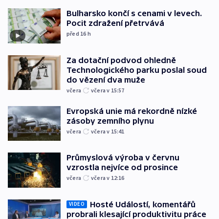
Bulharsko končí s cenami v levech.
Pocit zdražení přetrvává
před 16
h
Za dotační podvod ohledně
Technologického parku poslal soud
do vězení dva muže
včera
včera v 15:57
Evropská unie má rekordně nízké
zásoby zemního plynu
včera
včera v 15:41
Průmyslová výroba v červnu
vzrostla nejvíce od prosince
včera
včera v 12:16
Hosté Událostí, komentářů
VIDEO
probrali klesající produktivitu práce