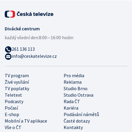
Divácké centrum
každý všední den:
8:00—16:00 hodin
261 136 113
info@ceskatelevize.cz
TV program
Pro média
Živé vysílání
Reklama
TV poplatky
Studio Brno
Teletext
Studio Ostrava
Podcasty
Rada ČT
Počasí
Kariéra
E-shop
Podávání námětů
Mobilní a TV aplikace
Časté dotazy
Vše o ČT
Kontakty