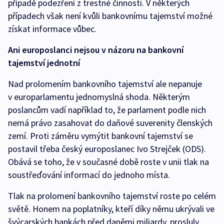
případě podezření z trestné činnosti. V některých
případech však není kvůli bankovnímu tajemství možné
získat informace vůbec.
Ani europoslanci nejsou v názoru na bankovní
tajemství jednotní
Nad prolomením bankovního tajemství ale nepanuje
v europarlamentu jednomyslná shoda. Některým
poslancům vadí například to, že parlament podle nich
nemá právo zasahovat do daňové suverenity členských
zemí. Proti záměru vymýtit bankovní tajemství se
postavil třeba český europoslanec Ivo Strejček (ODS).
Obává se toho, že v současné době roste v unii tlak na
soustřeďování informací do jednoho místa.
Tlak na prolomení bankovního tajemství roste po celém
světě. Honem na poplatníky, kteří díky němu ukrývali ve
švýcarských bankách před daněmi miliardy, prosluly