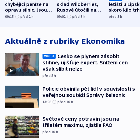
chybějící peníze na
sklad Wildberries,
letišti u Lips
opravu silnic. Jsou
Rusové útočili na
skoro kilo trh
nenárokové, namítá
trh, hasiče či
indicie ukazuj
09:15
před 2
h
09:02
před 3
h
před 3
h
ministerstvo
stadion
Rusko
Aktuálně z rubriky
Ekonomika
Česko se plynem zásobit
VIDEO
stihne, ujišťuje expert. Snížení cen
však slíbit nelze
před 8
h
Policie obvinila pět lidí v souvislosti s
veřejnou soutěží Správy železnic
13:08
před 10
h
Světové ceny potravin jsou na
tříletém maximu, zjistila FAO
před 10
h