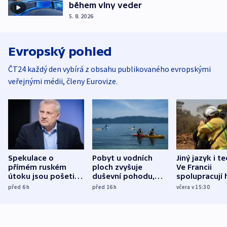
během vlny veder
5. 8. 2026
Evropský pohled
ČT24 každý den vybírá z obsahu publikovaného evropskými
veřejnými médii, členy Eurovize.
Spekulace o
Pobyt u vodních
Jiný jazyk i t
přímém ruském
ploch zvyšuje
Ve Francii
útoku jsou pošetilé,
duševní pohodu,
spolupracují h
míní estonský
ukázala
různých zemí
před 6
h
před 16
h
včera v 15:30
bezpečnostní
mezinárodní studie
expert