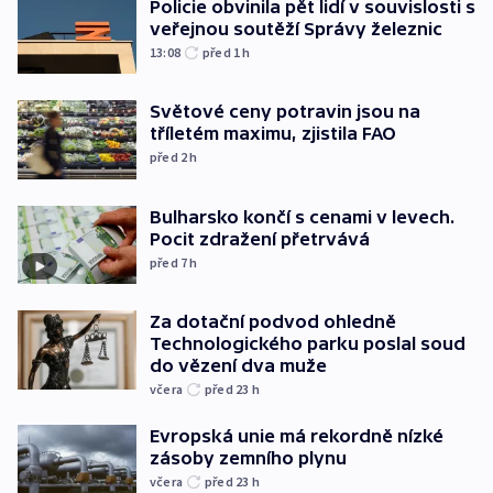
Policie obvinila pět lidí v souvislosti s
veřejnou soutěží Správy železnic
13:08
před 1
h
Světové ceny potravin jsou na
tříletém maximu, zjistila FAO
před 2
h
Bulharsko končí s cenami v levech.
Pocit zdražení přetrvává
před 7
h
Za dotační podvod ohledně
Technologického parku poslal soud
do vězení dva muže
včera
před 23
h
Evropská unie má rekordně nízké
zásoby zemního plynu
včera
před 23
h