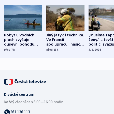
Pobyt u vodních
Jiný jazyk i technika.
„Musíme zapo
ploch zvyšuje
Ve Francii
ženy.“ Litevšt
duševní pohodu,
spolupracují hasiči z
politici zvažuj
ukázala
různých zemí
dohodu o
před 7
h
před 23
h
5. 8. 2026
mezinárodní studie
demografii
Divácké centrum
každý všední den:
8:00—16:00 hodin
261 136 113