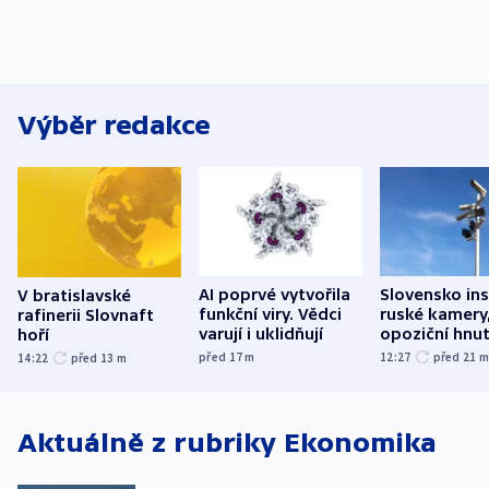
Výběr redakce
AI poprvé vytvořila
Slovensko ins
V bratislavské
funkční viry. Vědci
ruské kamery,
rafinerii Slovnaft
varují i uklidňují
opoziční hnut
hoří
před 17
m
12:27
před 21
14:22
před 13
m
Aktuálně z rubriky
Ekonomika