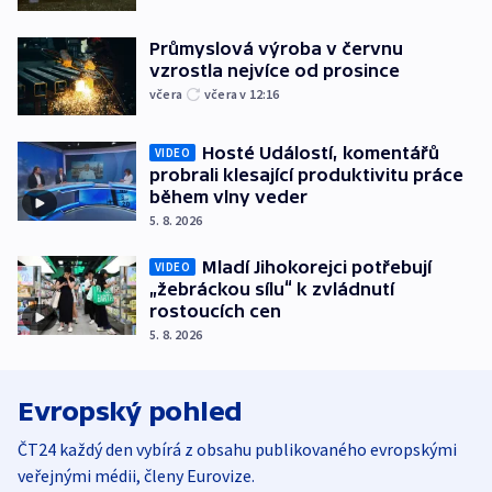
Průmyslová výroba v červnu
vzrostla nejvíce od prosince
včera
včera v 12:16
Hosté Událostí, komentářů
VIDEO
probrali klesající produktivitu práce
během vlny veder
5. 8. 2026
Mladí Jihokorejci potřebují
VIDEO
„žebráckou sílu“ k zvládnutí
rostoucích cen
5. 8. 2026
Evropský pohled
ČT24 každý den vybírá z obsahu publikovaného evropskými
veřejnými médii, členy Eurovize.