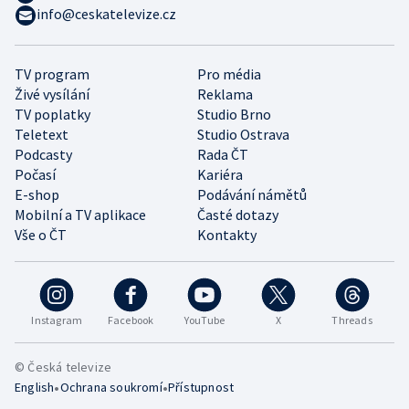
info@ceskatelevize.cz
TV program
Pro média
Živé vysílání
Reklama
TV poplatky
Studio Brno
Teletext
Studio Ostrava
Podcasty
Rada ČT
Počasí
Kariéra
E-shop
Podávání námětů
Mobilní a TV aplikace
Časté dotazy
Vše o ČT
Kontakty
Instagram
Facebook
YouTube
X
Threads
© Česká televize
•
•
English
Ochrana soukromí
Přístupnost