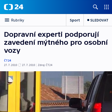
Sport
SLEDOVAT
Rubriky
Dopravní experti podporují
zavedení mýtného pro osobní
vozy
ČT24
27. 7. 2010
27. 7. 2010
|
Zdroj:
ČT24