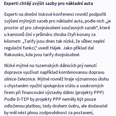
Experti chtějí zvýšit sazby pro nákladní auta
Experti na dnešní tiskové konferenci rovněž podpořili
zvýšení mýtných sazeb pro nákladní auta, podle nich „je
prostor až pro zdvojnásobení současných sazeb“, které
u kamionů činí v průměru zhruba čtyři koruny za
kilometr. „Tarify jsou dnes tak nízké, že vůbec neplní
regulační funkci,“ uvedl Hájek. Jako příklad dal
Rakousko, kde jsou tarify dvojnásobné.
Nízké mýtné na tuzemských dálnicích prý nenutí
dopravce využívat například kombinovanou dopravu
silnice-železnice. Mýtné rovněž hraje významnou úlohu
v chystaném využití spolupráce státu a soukromých
firem při financování výstavby dálnic (projekty PPP).
Podle D-TEP by projekty PPP neměly být pouze
odloženou platbou, tedy druhem úvěru, ale dodavatel
by měl nést plnou zodpovědnost za postavení,