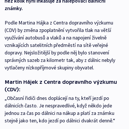
než kolik nyní inkasuje za nalepovací dálniční
známky.
Podle Martina Hájka z Centra dopravního výzkumu
(CDV) by změna zpoplatnění vytvořila tlak na větší
využívání autobusů a vlaků a na napojení živelně
vznikajících satelitních předměstí na sítě veřejné
dopravy. Nejsložitější by podle něj bylo stanovení
správných sazeb za kilometr tak, aby z dálnic nebyly
vytlačeny nízkopříjmové skupiny obyvatel.
Martin Hájek z Centra dopravního výzkumu
(CDV):
„Občasní řidiči dnes doplácejí na ty, kteří jezdí po
dálnicích často. Je nespravedlivé, když někdo jede
jednou za čas po dálnici na nákup a platí za známku
stejně jako ten, kdo jezdí po dálnici dvakrát denně.“