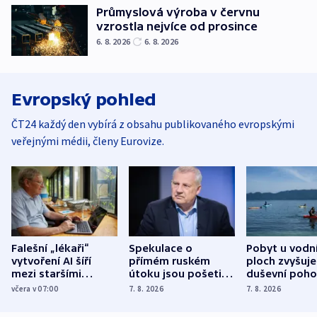
Průmyslová výroba v červnu
vzrostla nejvíce od prosince
6. 8. 2026
6. 8. 2026
Evropský pohled
ČT24 každý den vybírá z obsahu publikovaného evropskými
veřejnými médii, členy Eurovize.
Falešní „lékaři“
Spekulace o
Pobyt u vodn
vytvoření AI šíří
přímém ruském
ploch zvyšuje
mezi staršími
útoku jsou pošetilé,
duševní poho
Poláky nebezpečné
míní estonský
ukázala
včera v 07:00
7. 8. 2026
7. 8. 2026
zdravotní rady
bezpečnostní
mezinárodní 
expert