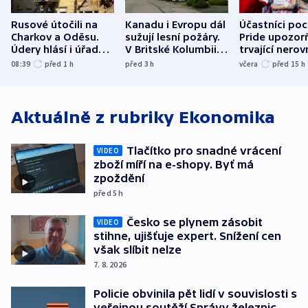
Rusové útočili na
Kanadu i Evropu dál
Účastníci po
Charkov a Oděsu.
sužují lesní požáry.
Pride upozorň
Údery hlásí i úřady v
V Britské Kolumbii
trvající nerov
Bělgorodu
evakuovali tisíce lidí
společensko
08:39
před 1
h
před 3
h
včera
před 15
h
atmosféru
Aktuálně z rubriky
Ekonomika
Tlačítko pro snadné vrácení
VIDEO
zboží míří na e-shopy. Byť má
zpoždění
před 5
h
Česko se plynem zásobit
VIDEO
stihne, ujišťuje expert. Snížení cen
však slíbit nelze
7. 8. 2026
Policie obvinila pět lidí v souvislosti s
veřejnou soutěží Správy železnic