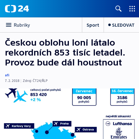
Sport
SLEDOVAT
Rubriky
Českou oblohu loni látalo
rekordních 853 tisíc letadel.
Provoz bude dál houstnout
afi
7. 2. 2018
|
Zdroj:
ČT24/ŘLP