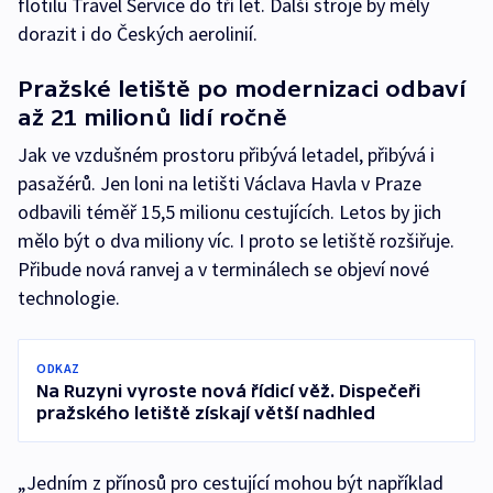
flotilu Travel Service do tří let. Další stroje by měly
dorazit i do Českých aerolinií.
Pražské letiště po modernizaci odbaví
až 21 milionů lidí ročně
Jak ve vzdušném prostoru přibývá letadel, přibývá i
pasažérů. Jen loni na letišti Václava Havla v Praze
odbavili téměř 15,5 milionu cestujících. Letos by jich
mělo být o dva miliony víc. I proto se letiště rozšiřuje.
Přibude nová ranvej a v terminálech se objeví nové
technologie.
ODKAZ
Na Ruzyni vyroste nová řídicí věž. Dispečeři
pražského letiště získají větší nadhled
„Jedním z přínosů pro cestující mohou být například