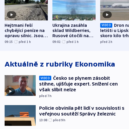
Hejtmani řeší
Ukrajina zasáhla
Dron n
VIDEO
chybějící peníze na
sklad Wildberries,
letišti u Lips
opravu silnic. Jsou
Rusové útočili na
skoro kilo trh
nenárokové, namítá
trh, hasiče či
indicie ukazuj
09:15
před 1
h
09:02
před 1
h
před 2
h
ministerstvo
stadion
Rusko
Aktuálně z rubriky
Ekonomika
Česko se plynem zásobit
VIDEO
stihne, ujišťuje expert. Snížení cen
však slíbit nelze
před 7
h
Policie obvinila pět lidí v souvislosti s
veřejnou soutěží Správy železnic
13:08
před 9
h