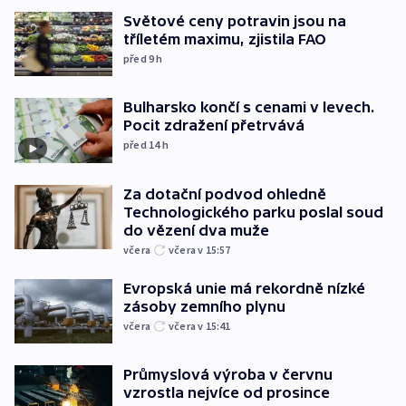
Světové ceny potravin jsou na
tříletém maximu, zjistila FAO
před 9
h
Bulharsko končí s cenami v levech.
Pocit zdražení přetrvává
před 14
h
Za dotační podvod ohledně
Technologického parku poslal soud
do vězení dva muže
včera
včera v 15:57
Evropská unie má rekordně nízké
zásoby zemního plynu
včera
včera v 15:41
Průmyslová výroba v červnu
vzrostla nejvíce od prosince