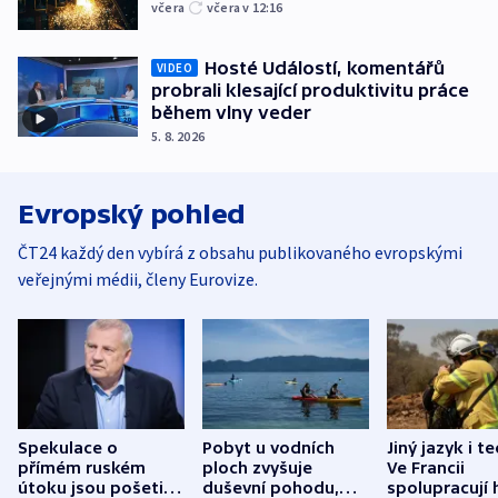
včera
včera v 12:16
Hosté Událostí, komentářů
VIDEO
probrali klesající produktivitu práce
během vlny veder
5. 8. 2026
Evropský pohled
ČT24 každý den vybírá z obsahu publikovaného evropskými
veřejnými médii, členy Eurovize.
Spekulace o
Pobyt u vodních
Jiný jazyk i t
přímém ruském
ploch zvyšuje
Ve Francii
útoku jsou pošetilé,
duševní pohodu,
spolupracují h