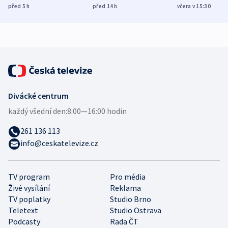
míní estonský
ukázala
různých zemí
před 5
h
před 14
h
včera v 15:30
bezpečnostní
mezinárodní studie
expert
Divácké centrum
každý všední den:
8:00—16:00 hodin
261 136 113
info@ceskatelevize.cz
TV program
Pro média
Živé vysílání
Reklama
TV poplatky
Studio Brno
Teletext
Studio Ostrava
Podcasty
Rada ČT