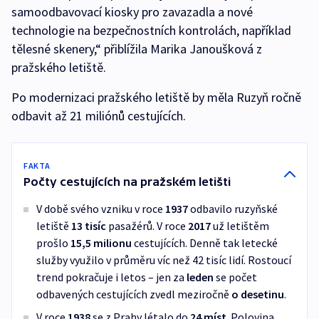
samoodbavovací kiosky pro zavazadla a nové
technologie na bezpečnostních kontrolách, například
tělesné skenery,“ přiblížila Marika Janoušková z
pražského letiště.
Po modernizaci pražského letiště by měla Ruzyň ročně
odbavit až 21 miliónů cestujících.
FAKTA
Počty cestujících na pražském letišti
V době svého vzniku v roce
1937
odbavilo ruzyňské
letiště
13 tisíc
pasažérů. V roce
2017
už letištěm
prošlo
15,5 milionu
cestujících. Denně tak letecké
služby využilo v průměru víc než 42 tisíc lidí. Rostoucí
trend pokračuje i letos – jen za
leden
se počet
odbavených cestujících zvedl meziročně
o desetinu
.
V roce
1938
se z Prahy létalo do
24 míst
. Polovina