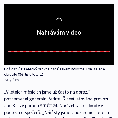
Nahrávám video
Události ČT: Letecký provoz nad Českem houstne. Loni se zde
objevilo 853 tisíc letů
Zdroj:
ČT24
„V letních měsících jsme už často na doraz,“
poznamenal generální ředitel Řízení letového provozu
Jan Klas v pořadu 90' ČT24. Narážel tak na limity v
počtech dispečerů. „Nárůsty jsme v posledních letech