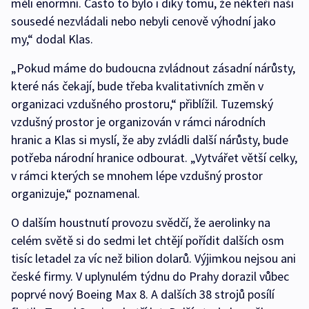
měli enormní. Často to bylo i díky tomu, že někteří naši
sousedé nezvládali nebo nebyli cenově výhodní jako
my,“ dodal Klas.
„Pokud máme do budoucna zvládnout zásadní nárůsty,
které nás čekají, bude třeba kvalitativních změn v
organizaci vzdušného prostoru,“ přiblížil. Tuzemský
vzdušný prostor je organizován v rámci národních
hranic a Klas si myslí, že aby zvládli další nárůsty, bude
potřeba národní hranice odbourat. „Vytvářet větší celky,
v rámci kterých se mnohem lépe vzdušný prostor
organizuje,“ poznamenal.
O dalším houstnutí provozu svědčí, že aerolinky na
celém světě si do sedmi let chtějí pořídit dalších osm
tisíc letadel za víc než bilion dolarů. Výjimkou nejsou ani
české firmy. V uplynulém týdnu do Prahy dorazil vůbec
poprvé nový Boeing Max 8. A dalších 38 strojů posílí