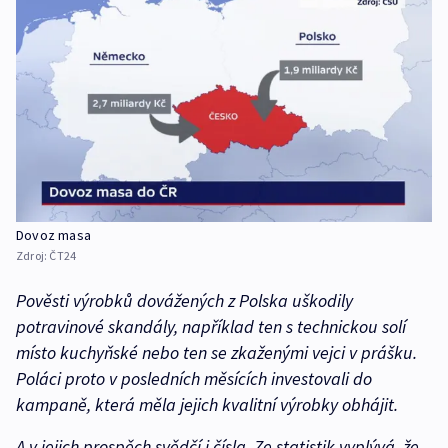
Dovoz masa
Zdroj:
ČT24
Pověsti výrobků dovážených z Polska uškodily
potravinové skandály, například ten s technickou solí
místo kuchyňské nebo ten se zkaženými vejci v prášku.
Poláci proto v posledních měsících investovali do
kampaně, která měla jejich kvalitní výrobky obhájit.
A v jejich prospěch svědčí i čísla. Ze statistik vyplývá, že