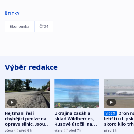
ŠTÍTKY
Ekonomika
ČT24
Výběr redakce
Hejtmani řeší
Ukrajina zasáhla
Dron n
VIDEO
chybějící peníze na
sklad Wildberries,
letišti u Lips
opravu silnic. Jsou
Rusové útočili na
skoro kilo trh
nenárokové, namítá
trh, hasiče či
indicie ukazuj
včera
před 6
h
včera
před 7
h
před 7
h