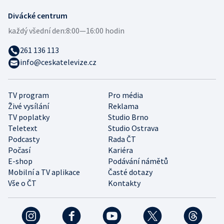
Divácké centrum
každý všední den:
8:00—16:00 hodin
261 136 113
info@ceskatelevize.cz
TV program
Pro média
Živé vysílání
Reklama
TV poplatky
Studio Brno
Teletext
Studio Ostrava
Podcasty
Rada ČT
Počasí
Kariéra
E-shop
Podávání námětů
Mobilní a TV aplikace
Časté dotazy
Vše o ČT
Kontakty