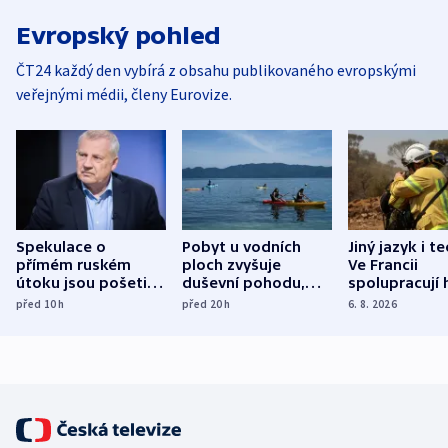
Evropský pohled
ČT24 každý den vybírá z obsahu publikovaného evropskými
veřejnými médii, členy Eurovize.
Spekulace o
Pobyt u vodních
Jiný jazyk i t
přímém ruském
ploch zvyšuje
Ve Francii
útoku jsou pošetilé,
duševní pohodu,
spolupracují h
míní estonský
ukázala
různých zemí
před 10
h
před 20
h
6. 8. 2026
bezpečnostní
mezinárodní studie
expert