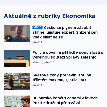
ministerstvo
stadion
Rusko
Aktuálně z rubriky
Ekonomika
Česko se plynem zásobit
VIDEO
stihne, ujišťuje expert. Snížení cen
však slíbit nelze
před 12
h
Policie obvinila pět lidí v souvislosti s
veřejnou soutěží Správy železnic
včera
před 14
h
Světové ceny potravin jsou na
tříletém maximu, zjistila FAO
před 14
h
Bulharsko končí s cenami v levech.
Pocit zdražení přetrvává