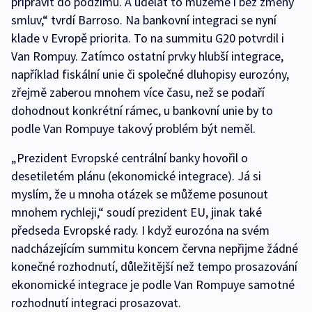
připravit do podzimu. A udělat to můžeme i bez změny
smluv,“ tvrdí Barroso. Na bankovní integraci se nyní
klade v Evropě priorita. To na summitu G20 potvrdil i
Van Rompuy. Zatímco ostatní prvky hlubší integrace,
například fiskální unie či společné dluhopisy eurozóny,
zřejmě zaberou mnohem více času, než se podaří
dohodnout konkrétní rámec, u bankovní unie by to
podle Van Rompuye takový problém být neměl.
„Prezident Evropské centrální banky hovořil o
desetiletém plánu (ekonomické integrace). Já si
myslím, že u mnoha otázek se můžeme posunout
mnohem rychleji,“ soudí prezident EU, jinak také
předseda Evropské rady. I když eurozóna na svém
nadcházejícím summitu koncem června nepřijme žádné
konečné rozhodnutí, důležitější než tempo prosazování
ekonomické integrace je podle Van Rompuye samotné
rozhodnutí integraci prosazovat.