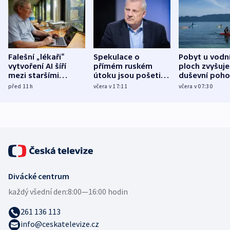
Falešní „lékaři“
Spekulace o
Pobyt u vodn
vytvoření AI šíří
přímém ruském
ploch zvyšuje
mezi staršími
útoku jsou pošetilé,
duševní poho
Poláky nebezpečné
míní estonský
ukázala
před 11
h
včera v 17:11
včera v 07:30
zdravotní rady
bezpečnostní
mezinárodní 
expert
Divácké centrum
každý všední den:
8:00—16:00 hodin
261 136 113
info@ceskatelevize.cz