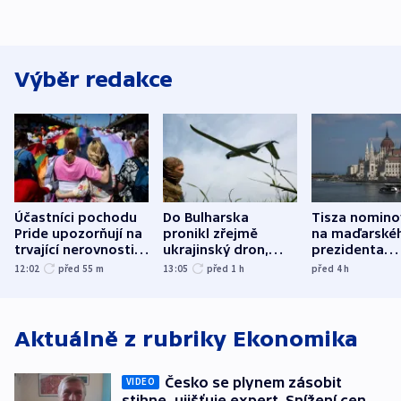
Výběr redakce
Účastníci pochodu
Do Bulharska
Tisza nomino
Pride upozorňují na
pronikl zřejmě
na maďarské
trvající nerovnosti i
ukrajinský dron,
prezidenta
společenskou
explodoval kilometr
bývalého šéf
12:02
před 55
m
13:05
před 1
h
před 4
h
atmosféru
od plynovodu
nejvyššího s
Aktuálně z rubriky
Ekonomika
Česko se plynem zásobit
VIDEO
stihne, ujišťuje expert. Snížení cen