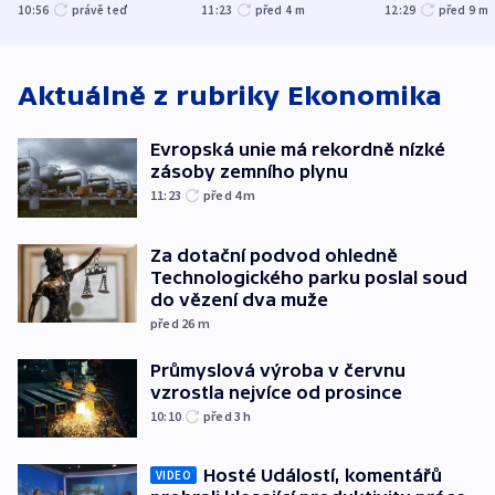
municí, píší média
plynu
následujících
10:56
právě teď
11:23
před 4
m
12:29
před 9
m
Aktuálně z rubriky
Ekonomika
Evropská unie má rekordně nízké
zásoby zemního plynu
11:23
před 4
m
Za dotační podvod ohledně
Technologického parku poslal soud
do vězení dva muže
před 26
m
Průmyslová výroba v červnu
vzrostla nejvíce od prosince
10:10
před 3
h
Hosté Událostí, komentářů
VIDEO