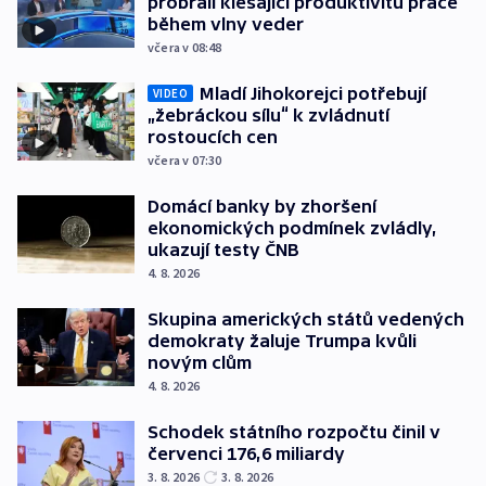
probrali klesající produktivitu práce
během vlny veder
včera v 08:48
Mladí Jihokorejci potřebují
VIDEO
„žebráckou sílu“ k zvládnutí
rostoucích cen
včera v 07:30
Domácí banky by zhoršení
ekonomických podmínek zvládly,
ukazují testy ČNB
4. 8. 2026
Skupina amerických států vedených
demokraty žaluje Trumpa kvůli
novým clům
4. 8. 2026
Schodek státního rozpočtu činil v
červenci 176,6 miliardy
3. 8. 2026
3. 8. 2026