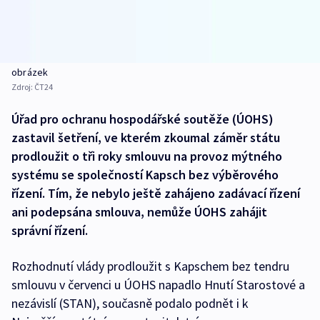
obrázek
Zdroj:
ČT24
Úřad pro ochranu hospodářské soutěže (ÚOHS)
zastavil šetření, ve kterém zkoumal záměr státu
prodloužit o tři roky smlouvu na provoz mýtného
systému se společností Kapsch bez výběrového
řízení. Tím, že nebylo ještě zahájeno zadávací řízení
ani podepsána smlouva, nemůže ÚOHS zahájit
správní řízení.
Rozhodnutí vlády prodloužit s Kapschem bez tendru
smlouvu v červenci u ÚOHS napadlo Hnutí Starostové a
nezávislí (STAN), současně podalo podnět i k