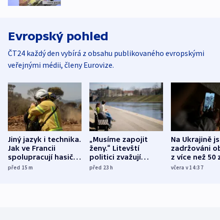
Evropský pohled
ČT24 každý den vybírá z obsahu publikovaného evropskými
veřejnými médii, členy Eurovize.
Jiný jazyk i technika.
„Musíme zapojit
Na Ukrajině j
Jak ve Francii
ženy.“ Litevští
zadržováni o
spolupracují hasiči z
politici zvažují
z více než 50 
různých zemí
dohodu o
Bojovali na s
před 15
m
před 23
h
včera v 14:37
demografii
Ruska