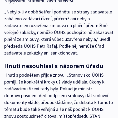
Nejvyššímu státnímu zastupitelství.
„Nebylo-li v době šetření podnětu ze strany zadavatele
zahájeno zadávací řízení, přičemž ani nebyla
zadavatelem uzavřena smlouva na plnění předmětné
veřejné zakázky, nemůže ÚOHS pochopitelně zakazovat
plnění ze smlouvy, která vůbec uzavřena nebyla,“ uvedl
předseda ÚOHS Petr Rafaj. Podle něj nemůže úřad
zadavatele zakázky ani sankcionovat.
Hnutí nesouhlasí s názorem úřadu
Hnutí s podnětem přijde znovu. „Stanovisko ÚOHS
pomíjí, že konkrétní kroky už vlády udělala, úkony k
zadávacímu řízení tedy byly. Pokud je ministr
dopravy povinen před podpisem smlouvy dát smluvní
dokumenty vládě, předpokládáme, že debata k tomuto
tématu bude také veřejná a že náš podnět k ÚOHS
znovu postoupíme,“ citoval místopředsedu STAN