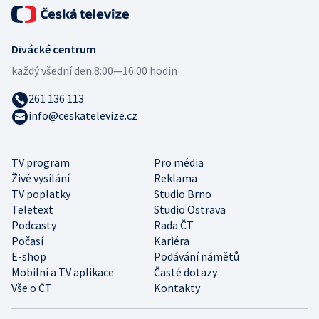
Divácké centrum
každý všední den:
8:00—16:00 hodin
261 136 113
info@ceskatelevize.cz
TV program
Pro média
Živé vysílání
Reklama
TV poplatky
Studio Brno
Teletext
Studio Ostrava
Podcasty
Rada ČT
Počasí
Kariéra
E-shop
Podávání námětů
Mobilní a TV aplikace
Časté dotazy
Vše o ČT
Kontakty