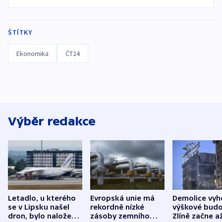
ŠTÍTKY
Ekonomika
ČT24
Výběr redakce
Letadlo, u kterého
Evropská unie má
Demolice vyh
se v Lipsku našel
rekordně nízké
výškové budo
dron, bylo naložené
zásoby zemního
Zlíně začne a