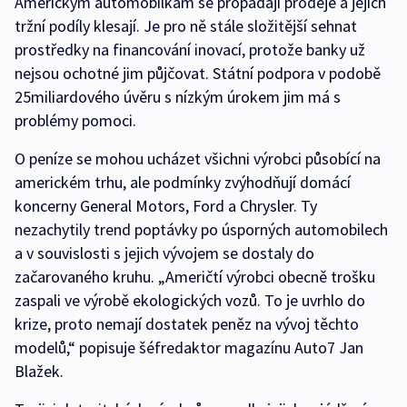
Americkým automobilkám se propadají prodeje a jejich
tržní podíly klesají. Je pro ně stále složitější sehnat
prostředky na financování inovací, protože banky už
nejsou ochotné jim půjčovat. Státní podpora v podobě
25miliardového úvěru s nízkým úrokem jim má s
problémy pomoci.
O peníze se mohou ucházet všichni výrobci působící na
americkém trhu, ale podmínky zvýhodňují domácí
koncerny General Motors, Ford a Chrysler. Ty
nezachytily trend poptávky po úsporných automobilech
a v souvislosti s jejich vývojem se dostaly do
začarovaného kruhu. „Američtí výrobci obecně trošku
zaspali ve výrobě ekologických vozů. To je uvrhlo do
krize, proto nemají dostatek peněz na vývoj těchto
modelů,“ popisuje šéfredaktor magazínu Auto7 Jan
Blažek.