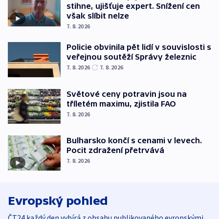
stihne, ujišťuje expert. Snížení cen
však slíbit nelze
7. 8. 2026
Policie obvinila pět lidí v souvislosti s
veřejnou soutěží Správy železnic
7. 8. 2026
7. 8. 2026
Světové ceny potravin jsou na
tříletém maximu, zjistila FAO
7. 8. 2026
Bulharsko končí s cenami v levech.
Pocit zdražení přetrvává
7. 8. 2026
Evropský pohled
ČT24 každý den vybírá z obsahu publikovaného evropskými