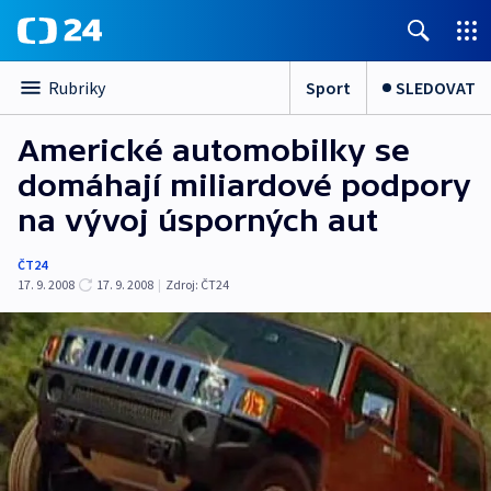
Sport
SLEDOVAT
Rubriky
Americké automobilky se
domáhají miliardové podpory
na vývoj úsporných aut
ČT24
17. 9. 2008
17. 9. 2008
|
Zdroj:
ČT24