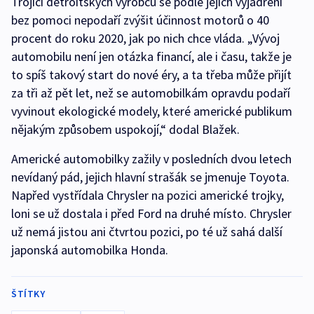
Trojici detroitských výrobců se podle jejich vyjádření
bez pomoci nepodaří zvýšit účinnost motorů o 40
procent do roku 2020, jak po nich chce vláda. „Vývoj
automobilu není jen otázka financí, ale i času, takže je
to spíš takový start do nové éry, a ta třeba může přijít
za tři až pět let, než se automobilkám opravdu podaří
vyvinout ekologické modely, které americké publikum
nějakým způsobem uspokojí,“ dodal Blažek.
Americké automobilky zažily v posledních dvou letech
nevídaný pád, jejich hlavní strašák se jmenuje Toyota.
Napřed vystřídala Chrysler na pozici americké trojky,
loni se už dostala i před Ford na druhé místo. Chrysler
už nemá jistou ani čtvrtou pozici, po té už sahá další
japonská automobilka Honda.
ŠTÍTKY