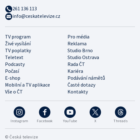
261 136 113
info@ceskatelevize.cz
TV program
Pro média
Živé vysílání
Reklama
TV poplatky
Studio Brno
Teletext
Studio Ostrava
Podcasty
Rada ČT
Počasí
Kariéra
E-shop
Podávání námětů
Mobilní a TV aplikace
Časté dotazy
Vše o ČT
Kontakty
Instagram
Facebook
YouTube
X
Threads
© Česká televize