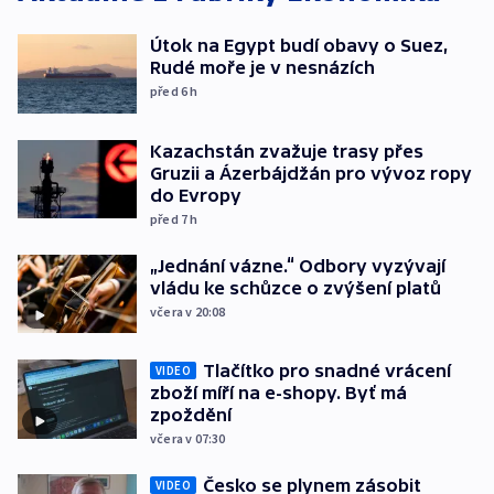
Útok na Egypt budí obavy o Suez,
Rudé moře je v nesnázích
před 6
h
Kazachstán zvažuje trasy přes
Gruzii a Ázerbájdžán pro vývoz ropy
do Evropy
před 7
h
„Jednání vázne.“ Odbory vyzývají
vládu ke schůzce o zvýšení platů
včera v 20:08
Tlačítko pro snadné vrácení
VIDEO
zboží míří na e-shopy. Byť má
zpoždění
včera v 07:30
Česko se plynem zásobit
VIDEO