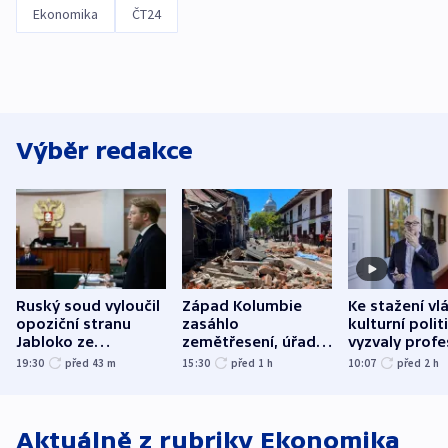
Ekonomika
ČT24
Výběr redakce
Ruský soud vyloučil
Západ Kolumbie
Ke stažení vl
opoziční stranu
zasáhlo
kulturní polit
Jabloko ze
zemětřesení, úřady
vyzvaly profe
zářijových „voleb“
hlásí přes sto obětí
organizace, s
19:30
před 43
m
15:30
před 1
h
10:07
před 2
h
odbory
Aktuálně z rubriky
Ekonomika