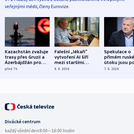
veřejnými médii, členy Eurovize.
Kazachstán zvažuje
Falešní „lékaři“
Spekulace o
trasy přes Gruzii a
vytvoření AI šíří
přímém rusk
Ázerbájdžán pro
mezi staršími
útoku jsou po
vývoz ropy do
Poláky nebezpečné
míní estonsk
před 7
h
8. 8. 2026
7. 8. 2026
Evropy
zdravotní rady
bezpečnostn
expert
Divácké centrum
každý všední den:
8:00—16:00 hodin