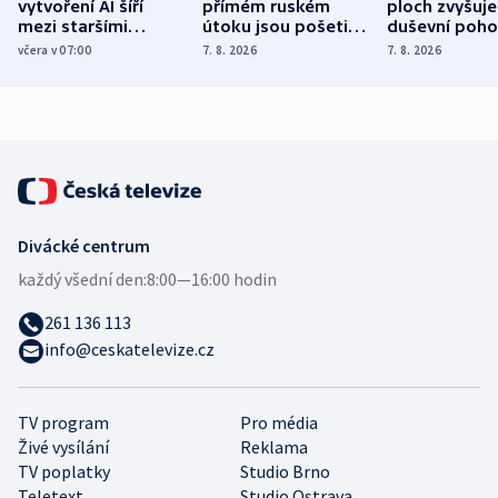
vytvoření AI šíří
přímém ruském
ploch zvyšuje
mezi staršími
útoku jsou pošetilé,
duševní poho
Poláky nebezpečné
míní estonský
ukázala
včera v 07:00
7. 8. 2026
7. 8. 2026
zdravotní rady
bezpečnostní
mezinárodní 
expert
Divácké centrum
každý všední den:
8:00—16:00 hodin
261 136 113
info@ceskatelevize.cz
TV program
Pro média
Živé vysílání
Reklama
TV poplatky
Studio Brno
Teletext
Studio Ostrava