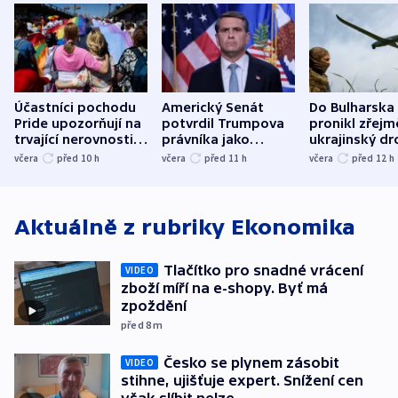
Účastníci pochodu
Americký Senát
Do Bulharska
Pride upozorňují na
potvrdil Trumpova
pronikl zřejm
trvající nerovnosti i
právníka jako
ukrajinský dr
společenskou
ministra
explodoval k
včera
před 10
h
včera
před 11
h
včera
před 12
h
atmosféru
spravedlnosti
od plynovod
Aktuálně z rubriky
Ekonomika
Tlačítko pro snadné vrácení
VIDEO
zboží míří na e-shopy. Byť má
zpoždění
před 8
m
Česko se plynem zásobit
VIDEO
stihne, ujišťuje expert. Snížení cen