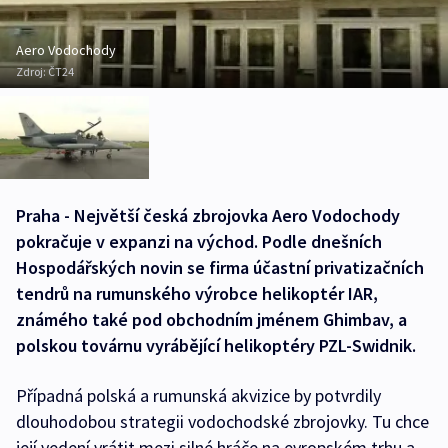
Aero Vodochody
Zdroj:
ČT24
Praha - Největší česká zbrojovka Aero Vodochody
pokračuje v expanzi na východ. Podle dnešních
Hospodářských novin se firma účastní privatizačních
tendrů na rumunského výrobce helikoptér IAR,
známého také pod obchodním jménem Ghimbav, a
polskou továrnu vyrábějící helikoptéry PZL-Swidnik.
Případná polská a rumunská akvizice by potvrdily
dlouhodobou strategii vodochodské zbrojovky. Tu chce
její vedení vrátit mezi silné hráče na evropském trhu a