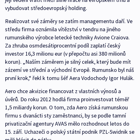
vybudovat středoevropský holding.
Realizovat své záměry se zatím managementu daří. Ve
středu firma oznámila vítězství v tendru na jiného
rumunského výrobce letecké techniky Avione Craiova.
Za zhruba osmdesátiprocentní podíl zaplatí český
investor 16,3 milionu eur (v přepočtu asi 380 milionů
korun). „Naším záměrem je silný celek, který bude mít
zázemí ve střední a východní Evropě. Rumunsko byl náš
první krok,“ řekl k tomu šéf Aera Vodochody Igor Hulák.
Aero chce akvizice financovat z vlastních výnosů a
úvěrů. Do roku 2012 hodlá firma proinvestovat téměř
1,5 miliardy korun. O tom, zda Aero získá rumunskou
firmu s dvanácti sty zaměstnanci, by se podle tamní
privatizační agentury AVAS mělo rozhodnout letos do
15. září. Uchazeči o polský státní podnik PZL-Swidnik se
měli hlásit do pátku.