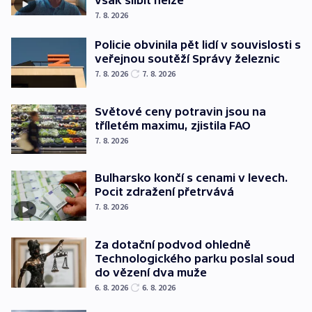
však slíbit nelze
7. 8. 2026
Policie obvinila pět lidí v souvislosti s
veřejnou soutěží Správy železnic
7. 8. 2026
7. 8. 2026
Světové ceny potravin jsou na
tříletém maximu, zjistila FAO
7. 8. 2026
Bulharsko končí s cenami v levech.
Pocit zdražení přetrvává
7. 8. 2026
Za dotační podvod ohledně
Technologického parku poslal soud
do vězení dva muže
6. 8. 2026
6. 8. 2026