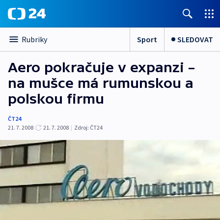
Sport
SLEDOVAT
Rubriky
Aero pokračuje v expanzi –
na mušce má rumunskou a
polskou firmu
ČT24
21. 7. 2008
21. 7. 2008
|
Zdroj:
ČT24