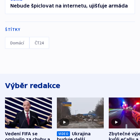
Nebude špiclovat na internetu, ujišťuje armáda
ŠTÍTKY
Domácí
ČT24
Výběr redakce
Vedení FIFA se
Ukrajina
Zbytečné výj
VIDEO
omluvilo za chyby a
buduje další
kvůli eCallu a