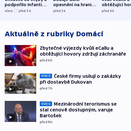
podpořilo Infantina.
opevnění na hranici
obtěžující ho
UEFA trvá na
s Běloruskem
zdržují záchr
včera
před 5
h
před 5
h
před 6
h
bojkotu
Aktuálně z rubriky
Domácí
Zbytečné výjezdy kvůli eCallu a
obtěžující hovory zdržují záchranáře
před 6
h
České firmy usilují o zakázky
VIDEO
při dostavbě Dukovan
před 7
h
Mezinárodní terorismus se
VIDEO
stal cenově dostupným, varuje
Bartošek
před 8
h