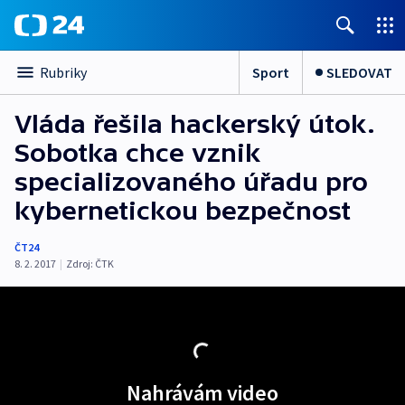
Sport
SLEDOVAT
Rubriky
Vláda řešila hackerský útok.
Sobotka chce vznik
specializovaného úřadu pro
kybernetickou bezpečnost
ČT24
8. 2. 2017
|
Zdroj:
ČTK
Nahrávám video