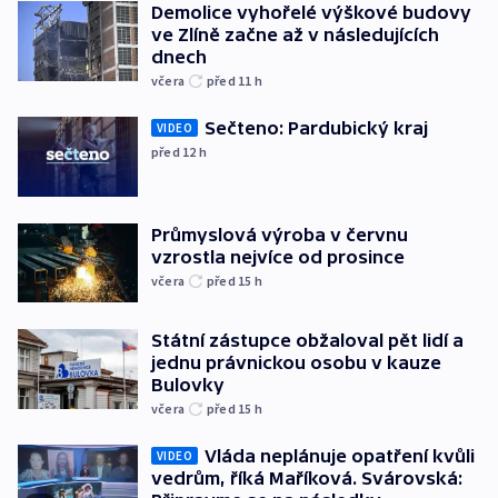
Demolice vyhořelé výškové budovy
ve Zlíně začne až v následujících
dnech
včera
před 11
h
Sečteno: Pardubický kraj
VIDEO
před 12
h
Průmyslová výroba v červnu
vzrostla nejvíce od prosince
včera
před 15
h
Státní zástupce obžaloval pět lidí a
jednu právnickou osobu v kauze
Bulovky
včera
před 15
h
Vláda neplánuje opatření kvůli
VIDEO
vedrům, říká Maříková. Svárovská: