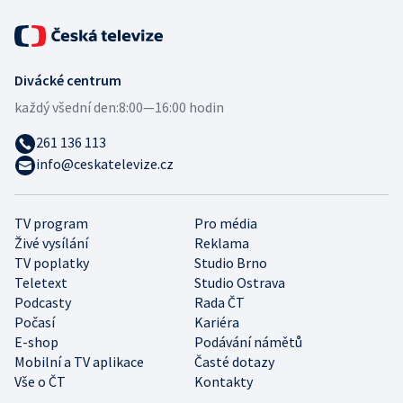
Divácké centrum
každý všední den:
8:00—16:00 hodin
261 136 113
info@ceskatelevize.cz
TV program
Pro média
Živé vysílání
Reklama
TV poplatky
Studio Brno
Teletext
Studio Ostrava
Podcasty
Rada ČT
Počasí
Kariéra
E-shop
Podávání námětů
Mobilní a TV aplikace
Časté dotazy
Vše o ČT
Kontakty