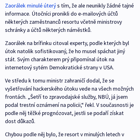
Zaorálek minulé úterý
s tím, že ale neunikly žádné tajné
informace. Útočníci pronikli do e-mailových účtů
některých zaměstnanců resortu včetně ministrovy
schránky a účtů některých náměstků.
Zaorálek na brífinku citoval experty, podle kterých byl
útok natolik sofistikovaný, že ho musel spáchat jiný
stát. Svým charakterem prý připomínal útok na
internetový sytém Demokratické strany v USA.
Ve středu k tomu ministr zahraničí dodal, že se
vyšetřování hackerského útoku vede na všech možných
frontách. „Šetří to zpravodajské služby, NBÚ, já jsem
podal trestní oznámení na policii,“ řekl. V současnosti je
podle něj těžké prognózovat, jestli se podaří získat
dost důkazů.
Chybou podle něj bylo, že resort v minulých letech v