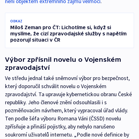
není objektem extrémního zájmu velmocí
.
ODKAZ
Miloš Zeman pro ČT: Lichotíme si, když si
myslíme, že cizí zpravodajské služby s napětím
pozorují situaci v ČR
Výbor zpřísnil novelu o Vojenském
zpravodajství
Ve středu jednal také sněmovní výbor pro bezpečnost,
který doporučil schválit novelu o Vojenském
zpravodajství. Ta upravuje kybernetickou obranu České
republiky. Jeho členové znění odsouhlasili i s
pozměňovacím návrhem, který vypracoval úřad vlády.
Ten podle šéfa výboru Romana Váni (ČSSD) novelu
zpřísňuje a přináší pojistky, aby nebylo narušeno
soukromí uživatelů internetu. „Podle nové definice by