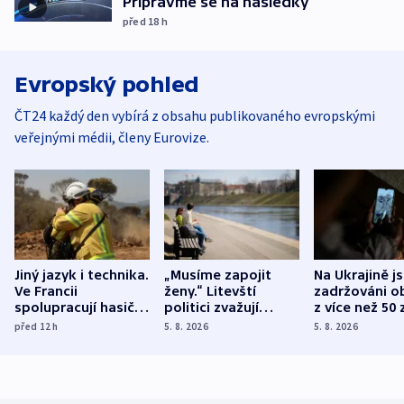
Připravme se na následky
před 18
h
Evropský pohled
ČT24 každý den vybírá z obsahu publikovaného evropskými
veřejnými médii, členy Eurovize.
Jiný jazyk i technika.
„Musíme zapojit
Na Ukrajině j
Ve Francii
ženy.“ Litevští
zadržováni o
spolupracují hasiči z
politici zvažují
z více než 50 
různých zemí
dohodu o
Bojovali na s
před 12
h
5. 8. 2026
5. 8. 2026
demografii
Ruska