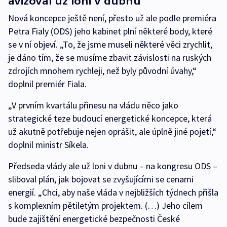
avizoval už loni v dubnu
Nová koncepce ještě není, přesto už ale podle premiéra
Petra Fialy (ODS) jeho kabinet plní některé body, které
se v ní objeví. „To, že jsme museli některé věci zrychlit,
je dáno tím, že se musíme zbavit závislosti na ruských
zdrojích mnohem rychleji, než byly původní úvahy,“
doplnil premiér Fiala.
„V prvním kvartálu přinesu na vládu něco jako
strategické teze budoucí energetické koncepce, která
už akutně potřebuje nejen oprášit, ale úplně jiné pojetí,“
doplnil ministr Síkela.
Předseda vlády ale už loni v dubnu – na kongresu ODS –
sliboval plán, jak bojovat se zvyšujícími se cenami
energií. „Chci, aby naše vláda v nejbližších týdnech přišla
s komplexním pětiletým projektem. (…) Jeho cílem
bude zajištění energetické bezpečnosti České