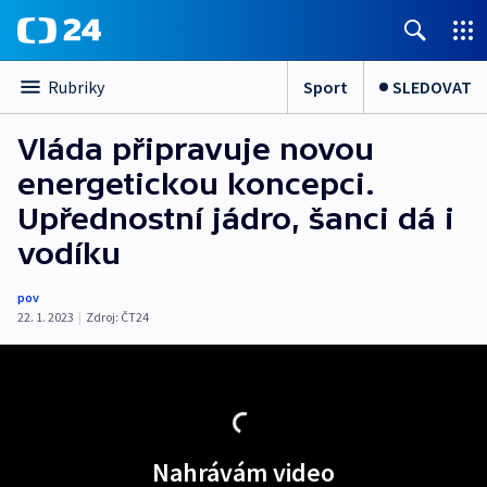
Sport
SLEDOVAT
Rubriky
Vláda připravuje novou
energetickou koncepci.
Upřednostní jádro, šanci dá i
vodíku
pov
22. 1. 2023
|
Zdroj:
ČT24
Nahrávám video