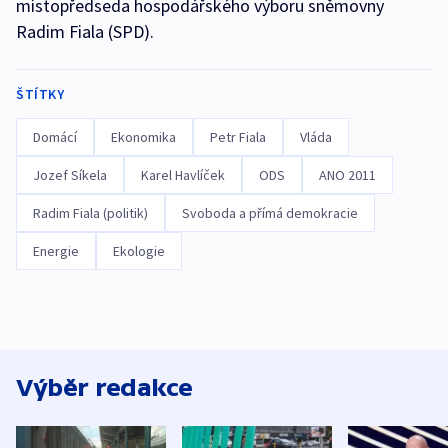
místopředseda hospodářského výboru sněmovny
Radim Fiala (SPD).
ŠTÍTKY
Domácí
Ekonomika
Petr Fiala
Vláda
Jozef Síkela
Karel Havlíček
ODS
ANO 2011
Radim Fiala (politik)
Svoboda a přímá demokracie
Energie
Ekologie
Výběr redakce