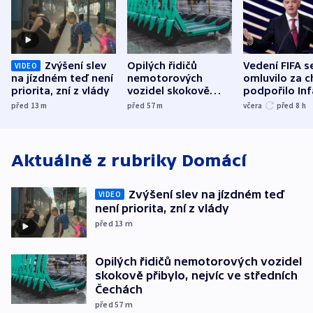
Zvýšení slev
Opilých řidičů
Vedení FIFA s
VIDEO
na jízdném teď není
nemotorových
omluvilo za c
priorita, zní z vlády
vozidel skokově
podpořilo Inf
přibylo, nejvíc ve
UEFA trvá na
před 13
m
před 57
m
včera
před 8
h
středních Čechách
bojkotu
Aktuálně z rubriky
Domácí
Zvýšení slev na jízdném teď
VIDEO
není priorita, zní z vlády
před 13
m
Opilých řidičů nemotorových vozidel
skokově přibylo, nejvíc ve středních
Čechách
před 57
m