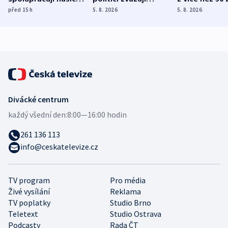
různých zemí
dohodu o
Bojovali na s
před 15
h
5. 8. 2026
5. 8. 2026
demografii
Ruska
Divácké centrum
každý všední den:
8:00—16:00 hodin
261 136 113
info@ceskatelevize.cz
TV program
Pro média
Živé vysílání
Reklama
TV poplatky
Studio Brno
Teletext
Studio Ostrava
Podcasty
Rada ČT