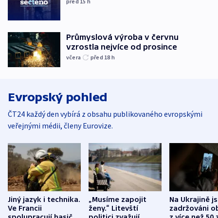
před 15
h
Průmyslová výroba v červnu
vzrostla nejvíce od prosince
včera
před 18
h
Evropský pohled
ČT24 každý den vybírá z obsahu publikovaného evropskými
veřejnými médii, členy Eurovize.
Jiný jazyk i technika.
„Musíme zapojit
Na Ukrajině j
Ve Francii
ženy.“ Litevští
zadržováni o
spolupracují hasiči z
politici zvažují
z více než 50 