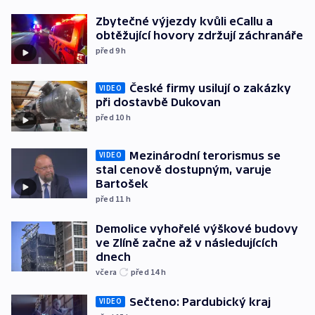
Zbytečné výjezdy kvůli eCallu a
obtěžující hovory zdržují záchranáře
před 9
h
České firmy usilují o zakázky
VIDEO
při dostavbě Dukovan
před 10
h
Mezinárodní terorismus se
VIDEO
stal cenově dostupným, varuje
Bartošek
před 11
h
Demolice vyhořelé výškové budovy
ve Zlíně začne až v následujících
dnech
včera
před 14
h
Sečteno: Pardubický kraj
VIDEO