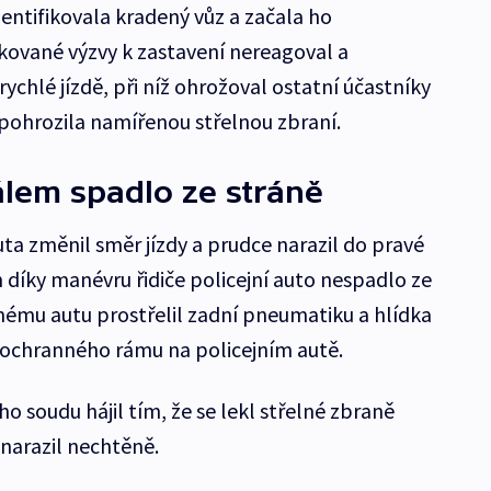
identifikovala kradený vůz a začala ho
kované výzvy k zastavení nereagoval a
rychlé jízdě, při níž ohrožoval ostatní účastníky
 pohrozila namířenou střelnou zbraní.
álem spadlo ze stráně
ta změnil směr jízdy a prudce narazil do pravé
en díky manévru řidiče policejní auto nespadlo ze
enému autu prostřelil zadní pneumatiku a hlídka
 ochranného rámu na policejním autě.
o soudu hájil tím, že se lekl střelné zbraně
y narazil nechtěně.