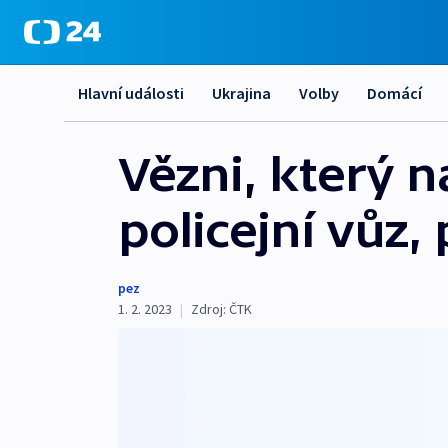
Hlavní události
Ukrajina
Volby
Domácí
Vězni, který 
policejní vůz,
pez
1. 2. 2023
|
Zdroj:
ČTK