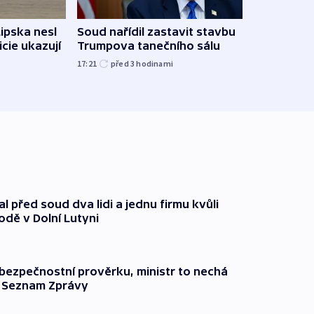
Lipska nesl
Soud nařídil zastavit stavbu
Žido
icie ukazují
Trumpova tanečního sálu
břehu
kriti
17:21
před 3
hodinami
před 3
l před soud dva lidi a jednu firmu kvůli
odě v Dolní Lutyni
l bezpečnostní prověrku, ministr to nechá
ší Seznam Zprávy