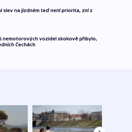
 slev na jízdném teď není priorita, zní z
čů nemotorových vozidel skokově přibylo,
ředních Čechách