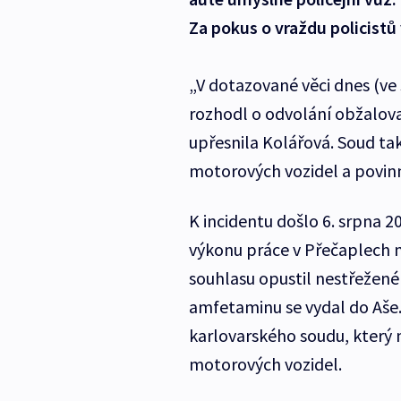
Za pokus o vraždu policistů 
„V dotazované věci dnes (ve
rozhodl o odvolání obžalova
upřesnila Kolářová. Soud tak
motorových vozidel a povinno
K incidentu došlo 6. srpna 2
výkonu práce v Přečaplech 
souhlasu opustil nestřežené
amfetaminu se vydal do Aše.
karlovarského soudu, který m
motorových vozidel.