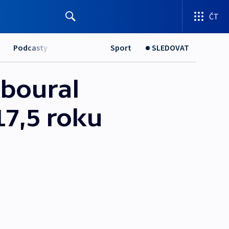
ČT
Podcasty
Sport
SLEDOVAT
aboural
17,5 roku