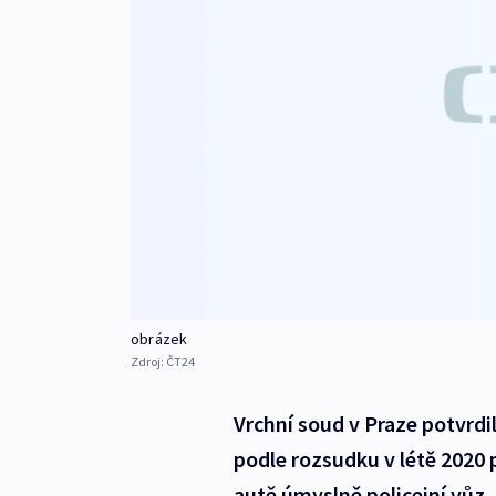
obrázek
Zdroj:
ČT24
Vrchní soud v Praze potvrdi
podle rozsudku v létě 2020 
autě úmyslně policejní vůz.