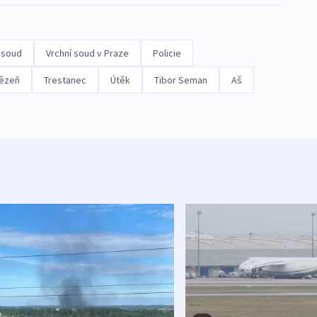
 soud
Vrchní soud v Praze
Policie
ězeň
Trestanec
Útěk
Tibor Seman
Aš