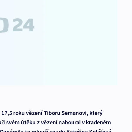
l 17,5 roku vězení Tiboru Semanovi, který
při svém útěku z vězení naboural v kradeném
 Oznámila to mluvčí soudu Kateřina Kolářová.