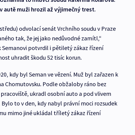
v autě muži hrozil až výjimečný trest.
 středu) odvolací senát Vrchního soudu v Praze
ného tak, že jej jako nedůvodné zamítl,“
 Semanovi potvrdil i pětiletý zákaz řízení
st uhradit škodu 52 tisíc korun.
020, kdy byl Seman ve vězení. Muž byl zařazen k
na Chomutovsku. Podle obžaloby ráno bez
 pracoviště, ukradl osobní auto a pod vlivem
 Bylo to v den, kdy nabyl právní moci rozsudek
u mimo jiné ukládal tříletý zákaz řízení