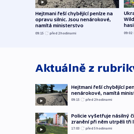
Ukra
Hejtmani řeší chybějící peníze na
Wild
opravu silnic. Jsou nenárokové,
hasi
namítá ministerstvo
09:02
09:15
před 2
hodinami
Aktuálně z rubri
Hejtmani řeší chybějící pen
nenárokové, namítá minis
09:15
před 2
hodinami
Policie vyšetřuje násilný 
zranění při něm utrpěli tři 
17:03
před 5
hodinami