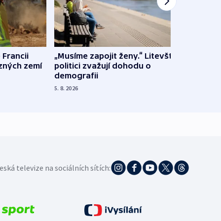
 Francii
„Musíme zapojit ženy.“ Litevští
Na Uk
ůzných zemí
politici zvažují dohodu o
občan
demografii
na s
5. 8. 2026
5. 8. 20
eská televize na sociálních sítích: