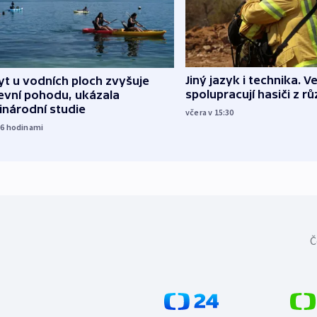
Jiný jazyk i technika. Ve
t u vodních ploch zvyšuje
spolupracují hasiči z r
evní pohodu, ukázala
inárodní studie
včera v 15:30
16
hodinami
Č