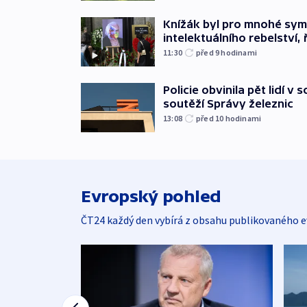
Knížák byl pro mnohé sy
intelektuálního rebelství, 
11:30
před 9
hodinami
Policie obvinila pět lidí v 
soutěží Správy železnic
13:08
před 10
hodinami
Evropský pohled
ČT24 každý den vybírá z obsahu publikovaného e