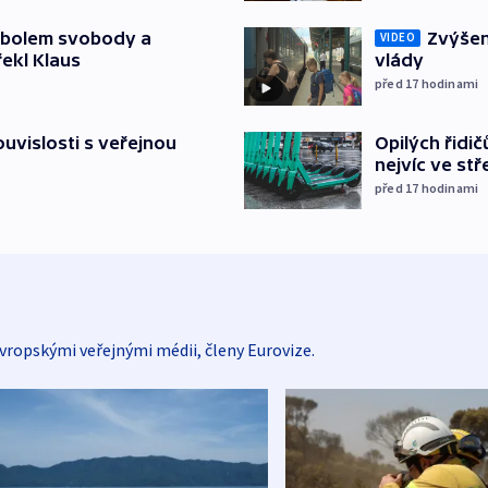
Zvýšení
mbolem svobody a
VIDEO
vlády
řekl Klaus
před 17
hodinami
Opilých řidi
souvislosti s veřejnou
nejvíc ve st
před 17
hodinami
vropskými veřejnými médii, členy Eurovize.