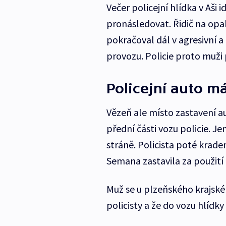
Večer policejní hlídka v Aši 
pronásledovat. Řidič na opa
pokračoval dál v agresivní a 
provozu. Policie proto muži
Policejní auto m
Vězeň ale místo zastavení au
přední části vozu policie. J
stráně. Policista poté krad
Semana zastavila za použití
Muž se u plzeňského krajskéh
policisty a že do vozu hlídk