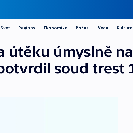
Svět
Regiony
Ekonomika
Počasí
Věda
Kultura
na útěku úmyslně n
 potvrdil soud trest 