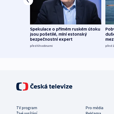
Spekulace o přímém ruském útoku
Poby
jsou pošetilé, míní estonský
duš
bezpečnostní expert
mez
před 6
hodinami
před 
TV program
Pro média
Živé vysílání
Reklama