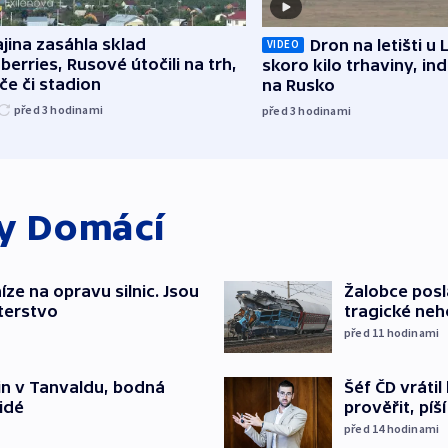
jina zasáhla sklad
Dron na letišti u 
VIDEO
berries, Rusové útočili na trh,
skoro kilo trhaviny, ind
če či stadion
na Rusko
před 3
hodinami
před 3
hodinami
ky
Domácí
íze na opravu silnic. Jsou
Žalobce posla
terstvo
tragické neh
před 11
hodinami
Šéf ČD vráti
čin v Tanvaldu, bodná
prověřit, pí
lidé
před 14
hodinami