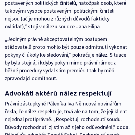
postavených politických činitelů, natožpak osob, které
takovými vysoce postavenými politickými činiteli
nejsou (ač je mohou z různých důvodů fakticky
ovládat),“ stojí v nálezu soudce Jana Filipa.
„Jediným právně akceptovatelným postupem
stěžovatelů proto mohlo být pouze odmítnutí vykonat
pokyny či úkoly ke sledování,“ pokračuje nález. Situace
by byla stejná, i kdyby pokyn mimo právní rámec a
běžné procedury vydal sám premiér. I tak by měli
zpravodajci odmítnout.
Advokáti aktérů nález respektují
Právní zástupkyně Páleníka Iva Němcová novinářům
řekla, že nález respektuje, trvá ale na tom, že její klient
nejednal protiprávně. „Respektuji rozhodnutí soudu.
Důvody rozhodnutí zjistím až z jeho odůvodnění,“ dodal
Páleníkův advokát Tomáš Sokol. Rozhodnutí soudu