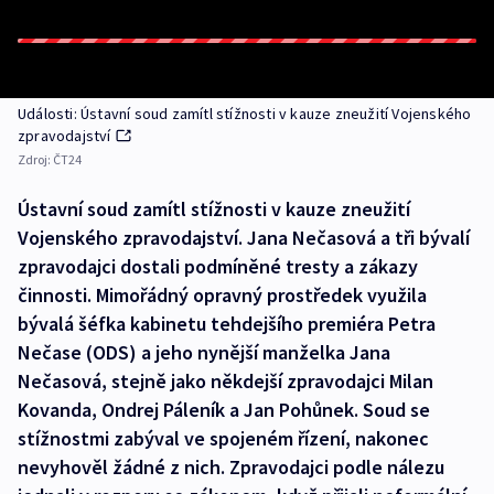
Události: Ústavní soud zamítl stížnosti v kauze zneužití Vojenského
zpravodajství
Zdroj:
ČT24
Ústavní soud zamítl stížnosti v kauze zneužití
Vojenského zpravodajství. Jana Nečasová a tři bývalí
zpravodajci dostali podmíněné tresty a zákazy
činnosti. Mimořádný opravný prostředek využila
bývalá šéfka kabinetu tehdejšího premiéra Petra
Nečase (ODS) a jeho nynější manželka Jana
Nečasová, stejně jako někdejší zpravodajci Milan
Kovanda, Ondrej Páleník a Jan Pohůnek. Soud se
stížnostmi zabýval ve spojeném řízení, nakonec
nevyhověl žádné z nich. Zpravodajci podle nálezu