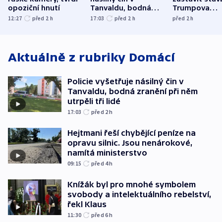
opoziční hnutí
Tanvaldu, bodná
Trumpova
zranění při něm
tanečního sá
12:27
před 2
h
17:03
před 2
h
před 2
h
utrpěli tři lidé
Aktuálně z rubriky
Domácí
Policie vyšetřuje násilný čin v
Tanvaldu, bodná zranění při něm
utrpěli tři lidé
17:03
před 2
h
Hejtmani řeší chybějící peníze na
opravu silnic. Jsou nenárokové,
namítá ministerstvo
09:15
před 4
h
Knížák byl pro mnohé symbolem
svobody a intelektuálního rebelství,
řekl Klaus
11:30
před 6
h