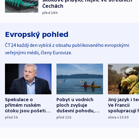
Čechách
před 14
h
Evropský pohled
ČT24 každý den vybírá z obsahu publikovaného evropskými
veřejnými médii, členy Eurovize.
Spekulace o
Pobyt u vodních
Jiný jazyk i t
přímém ruském
ploch zvyšuje
Ve Francii
útoku jsou pošetilé,
duševní pohodu,
spolupracují h
míní estonský
ukázala
různých zemí
před 3
h
před 12
h
včera v 15:30
bezpečnostní
mezinárodní studie
expert