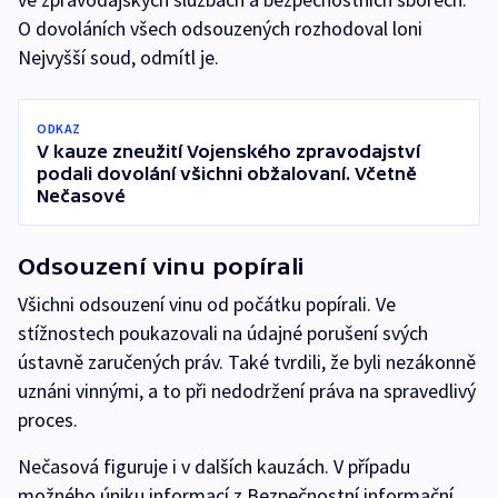
O dovoláních všech odsouzených rozhodoval loni
Nejvyšší soud, odmítl je.
ODKAZ
V kauze zneužití Vojenského zpravodajství
podali dovolání všichni obžalovaní. Včetně
Nečasové
Odsouzení vinu popírali
Všichni odsouzení vinu od počátku popírali. Ve
stížnostech poukazovali na údajné porušení svých
ústavně zaručených práv. Také tvrdili, že byli nezákonně
uznáni vinnými, a to při nedodržení práva na spravedlivý
proces.
Nečasová figuruje i v dalších kauzách. V případu
možného úniku informací z Bezpečnostní informační