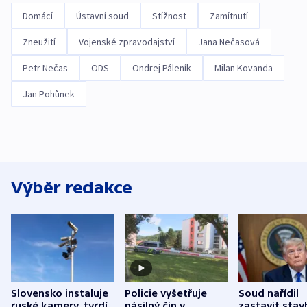
Domácí
Ústavní soud
Stížnost
Zamítnutí
Zneužití
Vojenské zpravodajství
Jana Nečasová
Petr Nečas
ODS
Ondrej Páleník
Milan Kovanda
Jan Pohůnek
Výběr redakce
Slovensko instaluje
Policie vyšetřuje
Soud nařídil
ruské kamery, tvrdí
násilný čin v
zastavit stav