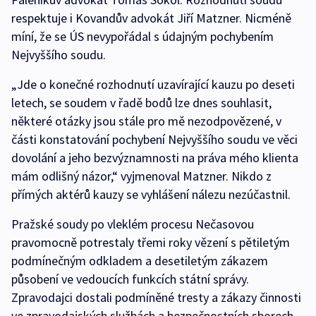
respektuje i Kovandův advokát Jiří Matzner. Nicméně
míní, že se ÚS nevypořádal s údajným pochybením
Nejvyššího soudu.
„Jde o konečné rozhodnutí uzavírající kauzu po deseti
letech, se soudem v řadě bodů lze dnes souhlasit,
některé otázky jsou stále pro mě nezodpovězené, v
části konstatování pochybení Nejvyššího soudu ve věci
dovolání a jeho bezvýznamnosti na práva mého klienta
mám odlišný názor,“ vyjmenoval Matzner. Nikdo z
přímých aktérů kauzy se vyhlášení nálezu nezúčastnil.
Pražské soudy po vleklém procesu Nečasovou
pravomocně potrestaly třemi roky vězení s pětiletým
podmínečným odkladem a desetiletým zákazem
působení ve vedoucích funkcích státní správy.
Zpravodajci dostali podmíněné tresty a zákazy činnosti
ve zpravodajských službách a bezpečnostních sborech.