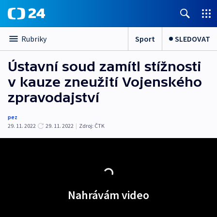
Sport
SLEDOVAT
Rubriky
Ústavní soud zamítl stížnosti
v kauze zneužití Vojenského
zpravodajství
pez
29. 11. 2022
29. 11. 2022
|
Zdroj:
ČTK
Nahrávám video