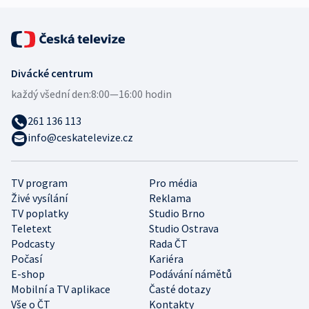
Divácké centrum
každý všední den:
8:00—16:00 hodin
261 136 113
info@ceskatelevize.cz
TV program
Pro média
Živé vysílání
Reklama
TV poplatky
Studio Brno
Teletext
Studio Ostrava
Podcasty
Rada ČT
Počasí
Kariéra
E-shop
Podávání námětů
Mobilní a TV aplikace
Časté dotazy
Vše o ČT
Kontakty