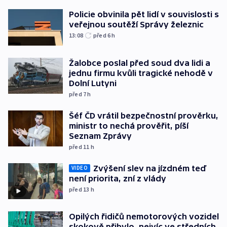
Policie obvinila pět lidí v souvislosti s
veřejnou soutěží Správy železnic
13:08
před 6
h
Žalobce poslal před soud dva lidi a
jednu firmu kvůli tragické nehodě v
Dolní Lutyni
před 7
h
Šéf ČD vrátil bezpečnostní prověrku,
ministr to nechá prověřit, píší
Seznam Zprávy
před 11
h
Zvýšení slev na jízdném teď
VIDEO
není priorita, zní z vlády
před 13
h
Opilých řidičů nemotorových vozidel
skokově přibylo, nejvíc ve středních