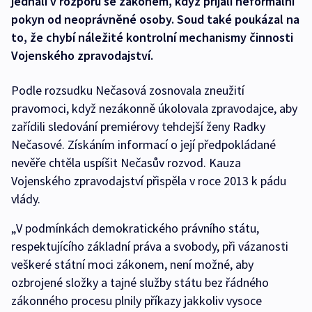
jednali v rozporu se zákonem, když přijali neformální
pokyn od neoprávněné osoby. Soud také poukázal na
to, že chybí náležité kontrolní mechanismy činnosti
Vojenského zpravodajství.
Podle rozsudku Nečasová zosnovala zneužití
pravomoci, když nezákonně úkolovala zpravodajce, aby
zařídili sledování premiérovy tehdejší ženy Radky
Nečasové. Získáním informací o její předpokládané
nevěře chtěla uspíšit Nečasův rozvod. Kauza
Vojenského zpravodajství přispěla v roce 2013 k pádu
vlády.
„V podmínkách demokratického právního státu,
respektujícího základní práva a svobody, při vázanosti
veškeré státní moci zákonem, není možné, aby
ozbrojené složky a tajné služby státu bez řádného
zákonného procesu plnily příkazy jakkoliv vysoce